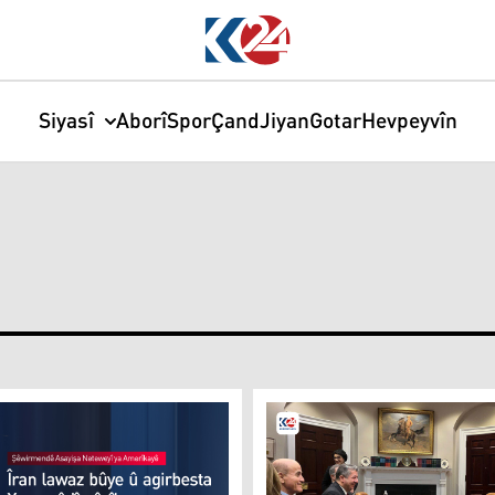
Siyasî
Aborî
Spor
Çand
Jiyan
Gotar
Hevpeyvîn