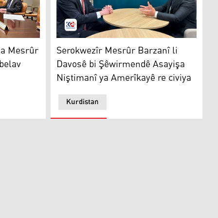
Serokwezîr Mesrûr Barzanî li Davosê bi Şêw
esrûr Barzanî û Jake Sullivan belav dike
Serokwezîr Mesrûr Barzanî li
na Mesrûr
Davosê bi Şêwirmendê Asayişa
belav
Niştimanî ya Amerîkayê re civiya
Kurdistan