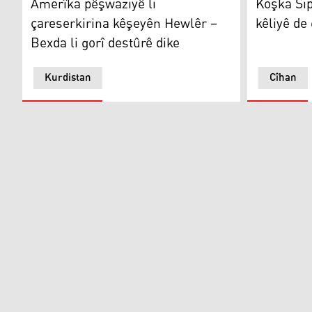
Amerîka pêşwaziyê li
Koşka Sip
çareserkirina kêşeyên Hewlêr –
kêliyê de
Bexda li gorî destûrê dike
Kurdistan
Cîhan