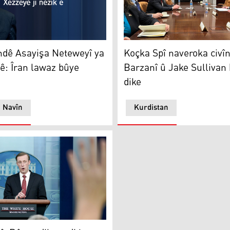
 Asayişa Neteweyî ya Amerîkayê: Îran lawaz bûye
Koçka Spî naveroka civîna M
dê Asayişa Neteweyî ya
Koçka Spî naveroka civî
: Îran lawaz bûye
Barzanî û Jake Sullivan 
dike
a Navîn
Kurdistan
exda li gorî destûrê dike
 Rûsya dikare di her kêliyê de êrîşî Ukraynayê bike