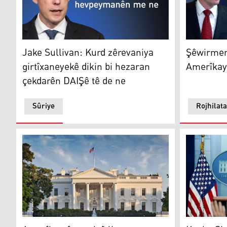
Jake Sullivan
Şêwirmendê
Jake Sullivan: Kurd zêrevaniya
Şêwirmen
girtîxaneyekê dikin bi hezaran
Amerîkayê
çekdarên DAIŞê tê de ne
Sûriye
Rojhilat
Amerîka pêşwaziyê li çareserkirina kêşeyên Hewlêr – B
Koşka Sipî: