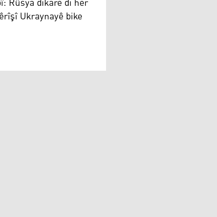
î: Rûsya dikare di her
 êrîşî Ukraynayê bike