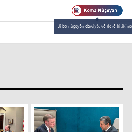
Koma Nûçeyan
Ji bo nûçeyên dawiyê, vê derê bitikîne