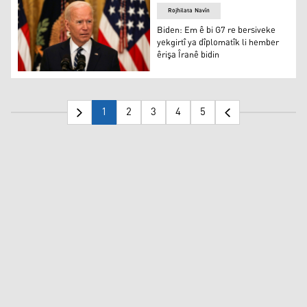
Rojhilata Navîn
Biden: Em ê bi G7 re bersiveke
yekgirtî ya dîplomatîk li hember
êrişa Îranê bidin
Biden: Em ê bi G7 re bersiveke yekgirtî ya dîplomatîk li h
1
2
3
4
5