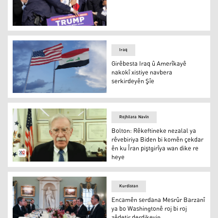
Trump ji hewleke kuştinê rizgar bû
Iraq
Girêbesta Iraq û Amerîkayê
nakokî xistiye navbera
serkirdeyên Şîe
Girêbesta Iraq û Amerîkayê nakokî xistiye navbera serki
Rojhilata Navîn
Bolton: Rêkeftineke nezalal ya
rêvebiriya Biden bi komên çekdar
ên ku Îran piştgirîya wan dike re
heye
Bolton: Rêkeftineke nezalal ya rêvebiriya Biden bi komên
Kurdistan
Encamên serdana Mesrûr Barzanî
ya bo Washingtonê roj bi roj
zêdetir derdikevin