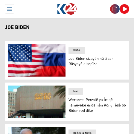
Open Menu
JOE BIDEN
Cîhan
Joe Biden sizayên nû li ser
Rûsyayê disepîne
Alayên Amerîka û Rûsyayê
Iraq
Wezareta Petrolê ya Îraqê
nameyeke endamên Kongirêsê bo
Biden red dike
Wezareta Petrolê ya Îraqê
Rojhilata Navîn