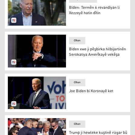
Biden: Termên 6 revandiyan li
Xezzeyê hatin dîtin
Biden: Termên 6 revandiyan li Xezzeyê hatin dîtin
Cîhan
Biden xwe ji pêşbirka hilbijartinên
Serokatiya Amerîkayê vekêşa
Joe Biden
Cîhan
Joe Biden bi Koronayê ket
Joe Biden bi Koronayê ket
Cîhan
Trump ji hewleke kuştinê rizgar bû