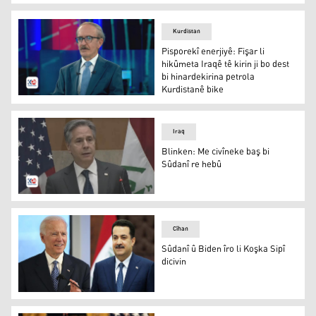
Yellen: Amerîka dê sizayan li ser Îranê bisepîne
Kurdistan
Pisporekî enerjiyê: Fişar li
hikûmeta Iraqê tê kirin ji bo dest
bi hinardekirina petrola
Kurdistanê bike
Pisporekî enerjiyê: Fişar li hikûmeta Iraqê tê kirin ji bo 
Iraq
Blinken: Me civîneke baş bi
Sûdanî re hebû
Antony Blinken
Cîhan
Sûdanî û Biden îro li Koşka Sipî
dicivin
Sûdanî û Biden îro li Koşka Sipî dicivin