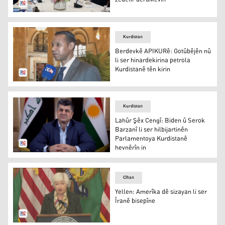
Encamên serdana Mesrûr Barzanî ya bo Washingtonê roj b
Kurdistan
Berdevkê APIKURê: Gotûbêjên nû
li ser hinardekirina petrola
Kurdistanê tên kirin
Berdevkê APIKURê: Gotûbêjên nû li ser hinardekirina pet
Kurdistan
Lahûr Şêx Cengî: Biden û Serok
Barzanî li ser hilbijartinên
Parlamentoya Kurdistanê
hevnêrîn in
Lahûr Şêx Cengî: Biden û Serok Barzanî li ser hilbijart
Cîhan
Yellen: Amerîka dê sizayan li ser
Îranê bisepîne