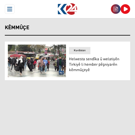
Open Menu
KÊMMÛÇE
Kurdistan
Helwesta sendîka û welatiyên
Tirkiyê li hember pêşniyarên
kêmmûçeyê
Stenbol