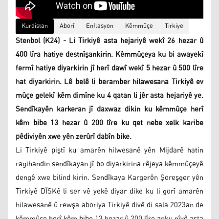
Kurdistan
Aborî
Enflasyon
Kêmmûçe
Tirkiye
Stenbol (K24) - Li Tirkiyê asta hejariyê wekî 26 hezar û
400 lîra hatiye destnîşankirin. Kêmmûçeya ku bi awayekî
fermî hatiye diyarkirin jî herî dawî wekî 5 hezar û 500 lîre
hat diyarkirin. Lê belê li beramber hilawesana Tirkiyê ev
mûçe gelekî kêm dimîne ku 4 qatan li jêr asta hejariyê ye.
Sendîkayên karkeran jî daxwaz dikin ku kêmmûçe herî
kêm bibe 13 hezar û 200 lîre ku qet nebe xelk karibe
pêdiviyên xwe yên zerûrî dabîn bike.
Li Tirkiyê piştî ku amarên hilwesanê yên Mijdarê hatin
ragihandin sendîkayan jî bo diyarkirina rêjeya kêmmûçeyê
dengê xwe bilind kirin. Sendîkaya Kargerên Şoreşger yên
Tirkiyê DÎSKê li ser vê yekê diyar dike ku li gorî amarên
hilawesanê û rewşa aboriya Tirkiyê divê di sala 2023an de
kêmmûçe herî kêm bibe 13 hezar û 200 lîre anku nîvê asta