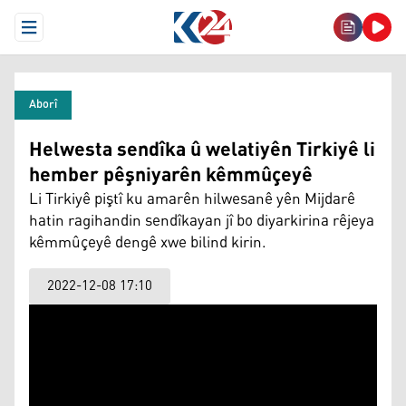
Open Menu
Aborî
Helwesta sendîka û welatiyên Tirkiyê li
hember pêşniyarên kêmmûçeyê
Li Tirkiyê piştî ku amarên hilwesanê yên Mijdarê
hatin ragihandin sendîkayan jî bo diyarkirina rêjeya
kêmmûçeyê dengê xwe bilind kirin.
2022-12-08 17:10