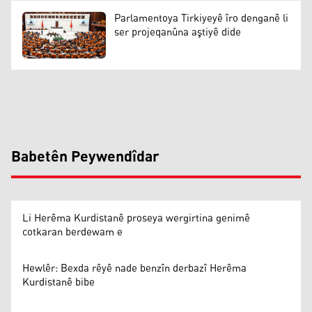
Parlamentoya Tirkiyeyê îro denganê li
ser projeqanûna aştiyê dide
Babetên Peywendîdar
Li Herêma Kurdistanê proseya wergirtina genimê
cotkaran berdewam e
Hewlêr: Bexda rêyê nade benzîn derbazî Herêma
Kurdistanê bibe