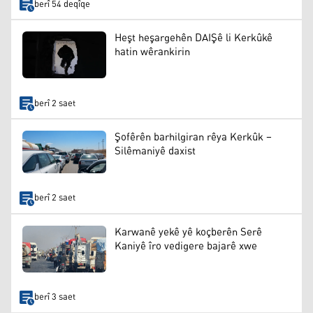
berî 54 deqîqe
Heşt heşargehên DAIŞê li Kerkûkê
hatin wêrankirin
berî 2 saet
Şofêrên barhilgiran rêya Kerkûk –
Silêmaniyê daxist
berî 2 saet
Karwanê yekê yê koçberên Serê
Kaniyê îro vedigere bajarê xwe
berî 3 saet