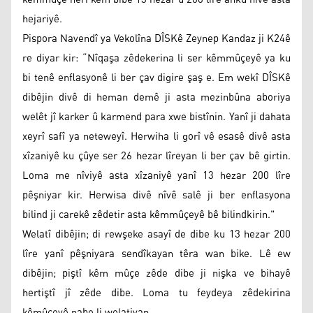
hejariyê.
Pispora Navendî ya Vekolîna DÎSKê Zeynep Kandaz ji K24ê
re diyar kir: “Nîqaşa zêdekerina li ser kêmmûçeyê ya ku
bi tenê enflasyonê li ber çav digire şaş e. Em wekî DÎSKê
dibêjin divê di heman demê ji asta mezinbûna aboriya
welêt jî karker û karmend para xwe bistînin. Yanî ji dahata
xeyrî safî ya neteweyî. Herwiha li gorî vê esasê divê asta
xîzaniyê ku çûye ser 26 hezar lîreyan li ber çav bê girtin.
Loma me nîviyê asta xîzaniyê yanî 13 hezar 200 lîre
pêşniyar kir. Herwisa divê nîvê salê ji ber enflasyona
bilind ji carekê zêdetir asta kêmmûçeyê bê bilindkirin."
Welatî dibêjin; di rewşeke asayî de dibe ku 13 hezar 200
lîre yanî pêşniyara sendîkayan têra wan bike. Lê ew
dibêjin; piştî kêm mûçe zêde dibe ji nişka ve bihayê
hertiştî jî zêde dibe. Loma tu feydeya zêdekirina
kêmûçeyê nabe li welatiyan.