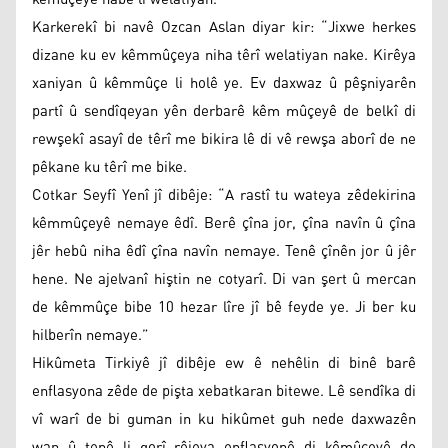
Karkerekî bi navê Ozcan Aslan diyar kir: “Jixwe herkes
dizane ku ev kêmmûçeya niha têrî welatiyan nake. Kirêya
xaniyan û kêmmûçe li holê ye. Ev daxwaz û pêşniyarên
partî û sendîqeyan yên derbarê kêm mûçeyê de belkî di
rewşekî asayî de têrî me bikira lê di vê rewşa aborî de ne
pêkane ku têrî me bike.
Cotkar Seyfî Yenî jî dibêje: “A rastî tu wateya zêdekirina
kêmmûçeyê nemaye êdî. Berê çîna jor, çîna navîn û çîna
jêr hebû niha êdî çîna navîn nemaye. Tenê çînên jor û jêr
hene. Ne ajelvanî hiştin ne cotyarî. Di van şert û mercan
de kêmmûçe bibe 10 hezar lîre jî bê feyde ye. Ji ber ku
hilberîn nemaye.”
Hikûmeta Tirkiyê jî dibêje ew ê nehêlin di binê barê
enflasyona zêde de pişta xebatkaran bitewe. Lê sendîka di
vî warî de bi guman in ku hikûmet guh nede daxwazên
wan û tenê li gorî rêjeya enflasyonê di kêmûçeyê de