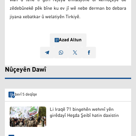
zêdebûnekê pêk bîne ku ev jî wê nebe derman bo debara
jiyana xebatkar û welatiyên Tirkiyê.
Azad Altun
Nûçeyên Dawî
berî 5 deqîqe
Li Iraqê 71 bingehên wehmî yên
girêdayî Heşda Şeibî hatin daxistin