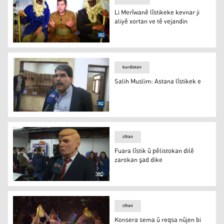
Li Merîwanê lîstikeke kevnar ji
aliyê xortan ve tê vejandin
Lîstika Kose
kurdistan
Salih Muslim: Astana lîstikek e
Salih Muslim: Astana lîstikek e
cihan
Fuara lîstik û pêlistokan dilê
zarokan şad dike
Fuara lîstik û pêlistokan dilê zarokan şad dike
cihan
Konsera sema û reqsa nûjen bi