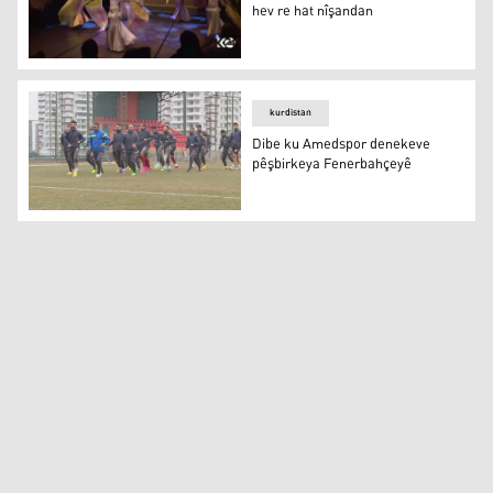
hev re hat nîşandan
Konsera sema û reqsa nûjen bi hev re hat nîşandan
kurdistan
Dibe ku Amedspor denekeve
pêşbirkeya Fenerbahçeyê
Dibe ku Amedspor denekeve pêşbirkeya Fenerbahçeyê