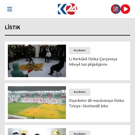
Open Menu
LÎSTIK
Kurdistan
Li Kerkûkê lîstika Çarçoveya
Hêviyê hat pêşkêşkirin
Li Kerkûkê lîstika Çarçoveya Hêviyê hat pêşkêşkirin
Kurdistan
Diyarbekir dê mazûvaniya lîstika
Tirkiye–Skotlandê bike
Stadyûma Diyarbekirê
Kurdistan