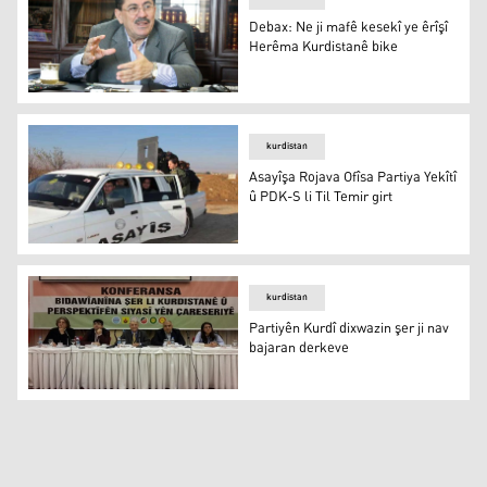
Debax: Ne ji mafê kesekî ye êrîşî
Herêma Kurdistanê bike
Debax: Ne ji mafê kesekî ye êrîşî Herêma Kurdistanê bik
kurdistan
Asayîşa Rojava Ofîsa Partiya Yekîtî
û PDK-S li Til Temir girt
Asayîşa Rojava Ofîsa Partiya Yekîtî û PDK-S li Til Temir gi
kurdistan
Partiyên Kurdî dixwazin şer ji nav
bajaran derkeve
Partiyên Kurdî dixwazin şer ji nav bajaran derkeve