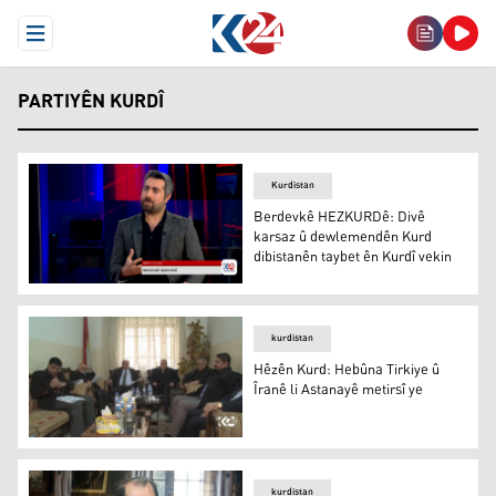
Open Menu
PARTIYÊN KURDÎ
Kurdistan
Berdevkê HEZKURDê: Divê
karsaz û dewlemendên Kurd
dibistanên taybet ên Kurdî vekin
Berdevkê HEZKURDê: Divê karsaz û dewlemendên Kurd di
kurdistan
Hêzên Kurd: Hebûna Tirkiye û
Îranê li Astanayê metirsî ye
Hêzên Kurd: Hebûna Tirkiye û Îranê li Astanayê metirsî 
kurdistan