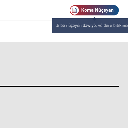
Koma Nûçeyan
Ji bo nûçeyên dawiyê, vê derê bitikîne