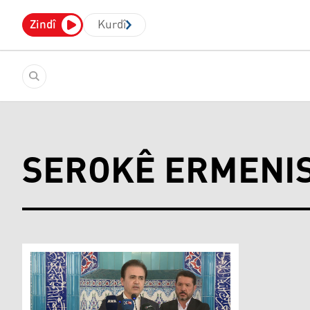
Zindî
Kurdî
SEROKÊ ERMENI