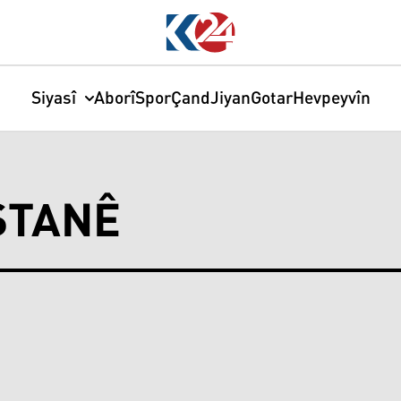
Siyasî
Aborî
Spor
Çand
Jiyan
Gotar
Hevpeyvîn
STANÊ