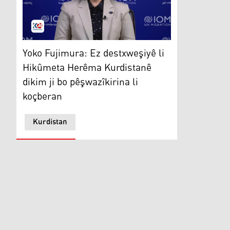
Yoko Fujimura: Ez destxweşiyê li Hikûmeta Herêma Kur
Yoko Fujimura: Ez destxweşiyê li
Hikûmeta Herêma Kurdistanê
dikim ji bo pêşwazîkirina li
koçberan
Kurdistan