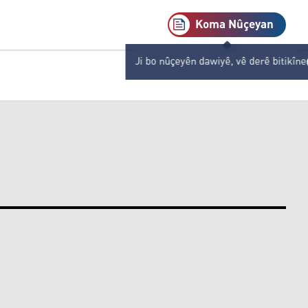
Koma Nûçeyan
Ji bo nûçeyên dawiyê, vê derê bitikîne