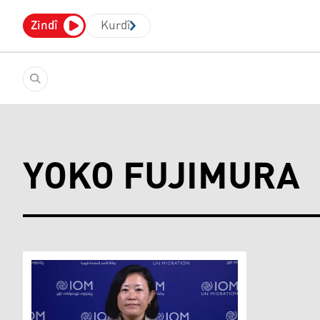
Zindî
Kurdî
YOKO FUJIMURA