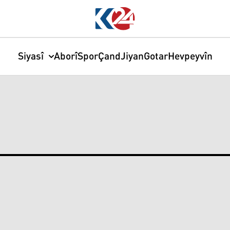
Siyasî
Aborî
Spor
Çand
Jiyan
Gotar
Hevpeyvîn