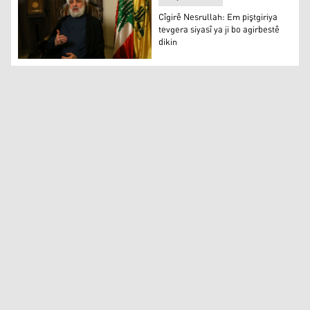
Cîgirê Nesrullah: Em piştgiriya
tevgera siyasî ya ji bo agirbestê
dikin
Cîgirê Nesrullah: Em piştgiriya tevgera siyasî ya ji bo agi