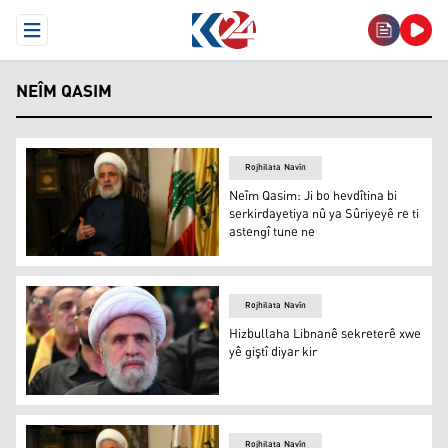
Open Menu
NEÎM QASIM
Rojhilata Navîn
Neîm Qasim: Ji bo hevdîtina bi
serkirdayetiya nû ya Sûriyeyê re ti
astengî tune ne
Neîm Qasim: Ji bo hevdîtina bi serkirdayetiya nû ya Sûriy
Rojhilata Navîn
Hizbullaha Libnanê sekreterê xwe
yê giştî diyar kir
Hizbullaha Libnanê sekreterê xwe yê giştî diyar kir
Rojhilata Navîn