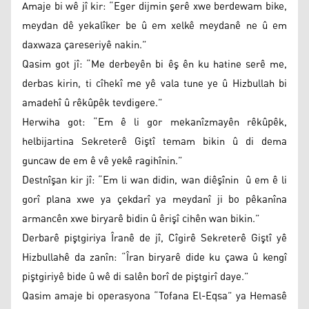
Amaje bi wê jî kir: “Eger dijmin şerê xwe berdewam bike,
meydan dê yekalîker be û em xelkê meydanê ne û em
daxwaza çareseriyê nakin.”
Qasim got jî: “Me derbeyên bi êş ên ku hatine serê me,
derbas kirin, ti cîhekî me yê vala tune ye û Hizbullah bi
amadehî û rêkûpêk tevdigere.”
Herwiha got: “Em ê li gor mekanîzmayên rêkûpêk,
helbijartina Sekreterê Giştî temam bikin û di dema
guncaw de em ê vê yekê ragihînin.”
Destnîşan kir jî: “Em li wan didin, wan diêşînin û em ê li
gorî plana xwe ya çekdarî ya meydanî ji bo pêkanîna
armancên xwe biryarê bidin û êrişî cihên wan bikin.”
Derbarê piştgiriya Îranê de jî, Cîgirê Sekreterê Giştî yê
Hizbullahê da zanîn: “Îran biryarê dide ku çawa û kengî
piştgiriyê bide û wê di salên borî de piştgirî daye.”
Qasim amaje bi operasyona “Tofana El-Eqsa” ya Hemasê