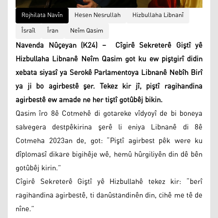
Rojhilata Navîn
Hesen Nesrullah
Hizbullaha Libnanî
Îsraîl
Îran
Neîm Qasim
Navenda Nûçeyan (K24) – Cîgirê Sekreterê Giştî yê
Hizbullaha Libnanê Neîm Qasim got ku ew piştgirî didin
xebata siyasî ya Serokê Parlamentoya Libnanê Nebîh Birî
ya ji bo agirbestê şer. Tekez kir jî, piştî ragihandina
agirbestê ew amade ne her tiştî gotûbêj bikin.
Qasim îro 8ê Cotmehê di gotareke vîdyoyî de bi boneya
salvegera destpêkirina şerê li eniya Libnanê di 8ê
Cotmeha 2023an de, got: “Piştî agirbest pêk were ku
dîplomasî dikare bigihêje wê, hemû hûrgiliyên din dê bên
gotûbêj kirin.”
Cîgirê Sekreterê Giştî yê Hizbullahê tekez kir: “berî
ragihandina agirbestê, ti danûstandinên din, cihê me tê de
nîne.”