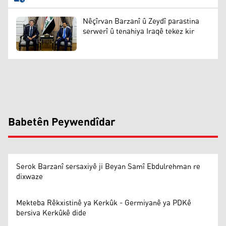
Nêçîrvan Barzanî û Zeydî parastina
serwerî û tenahiya Iraqê tekez kir
Babetên Peywendîdar
Serok Barzanî sersaxiyê ji Beyan Samî Ebdulrehman re
dixwaze
Mekteba Rêkxistinê ya Kerkûk - Germiyanê ya PDKê
bersiva Kerkûkê dide