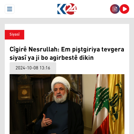
Open Menu
Siyasî
Cîgirê Nesrullah: Em piştgiriya tevgera
siyasî ya ji bo agirbestê dikin
2024-10-08 13:16