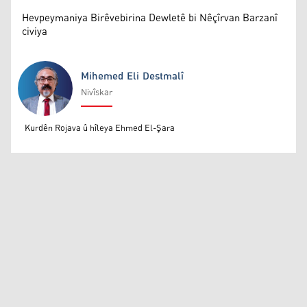
Hevpeymaniya Birêvebirina Dewletê bi Nêçîrvan Barzanî
civiya
Mihemed Eli Destmalî
Nivîskar
Mihemed Eli Destmalî
Kurdên Rojava û hîleya Ehmed El-Şara