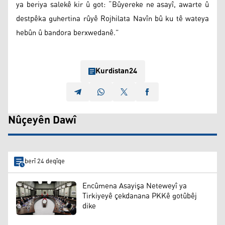
ya beriya salekê kir û got: “Bûyereke ne asayî, awarte û
destpêka guhertina rûyê Rojhilata Navîn bû ku tê wateya
hebûn û bandora berxwedanê.”
Kurdistan24
Nûçeyên Dawî
berî 24 deqîqe
Encûmena Asayişa Neteweyî ya
Tirkiyeyê çekdanana PKKê gotûbêj
dike