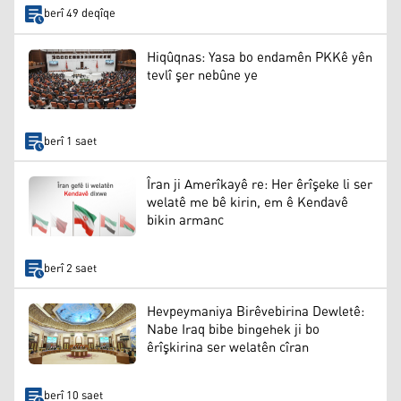
berî 49 deqîqe
Hiqûqnas: Yasa bo endamên PKKê yên
tevlî şer nebûne ye
berî 1 saet
Îran ji Amerîkayê re: Her êrîşeke li ser
welatê me bê kirin, em ê Kendavê
bikin armanc
berî 2 saet
Hevpeymaniya Birêvebirina Dewletê:
Nabe Iraq bibe bingehek ji bo
êrîşkirina ser welatên cîran
berî 10 saet