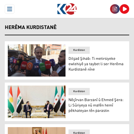
Open Menu
HERÊMA KURDISTANÊ
Kurdistan
Dilşad Şihab: Ti metirsiyeke
ewlehiyê ya taybet li ser Herêma
Kurdistanê nîne
Dilşad Şihab: Ti metirsiyeke ewlehiyê ya taybet li ser H
Kurdistan
Nêçîrvan Barzanî û Ehmed Şera:
Li Sûriyeya nû mafên hemî
pêkhateyan tên parastin
Nêçîrvan Barzanî û Ehmed Şera
Kurdistan