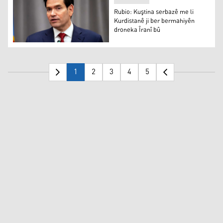
Rubio: Kuştina serbazê me li
Kurdistanê ji ber bermahiyên
droneka Îranî bû
Marco Rubio
1
2
3
4
5