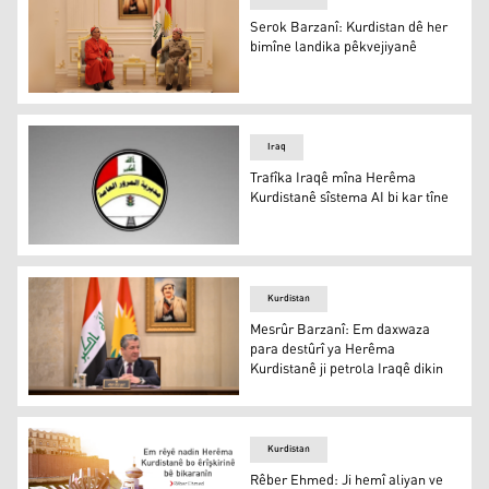
Serok Barzanî: Kurdistan dê her
bimîne landika pêkvejiyanê
Serok Barzanî: Kurdistan dê her bimîne landika pêkveji
Iraq
Trafîka Iraqê mîna Herêma
Kurdistanê sîstema AI bi kar tîne
Rêveberiya Giştî ya Trafîkê ya Iraqê
Kurdistan
Mesrûr Barzanî: Em daxwaza
para destûrî ya Herêma
Kurdistanê ji petrola Iraqê dikin
Mesrûr Barzanî: Em daxwaza para destûrî ya Herêma Kurd
Kurdistan
Rêber Ehmed: Ji hemî aliyan ve