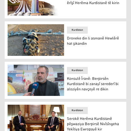
êrîşî Herêma Kurdistanê tê kirin
Rêber Ehmed: Ji hemî aliyan ve êrîşî Herêma Kurdistanê 
Kurdistan
Droneke din li asmanê Hewlêrê
hat şikandin
Arşîv
Kurdistan
Konsulê Îranê: Berpirsên
Kurdistanê bi zanayî serederî bi
aloziyên navçeyê re dikin
Konsulê Îranê: Berpirsên Kurdistanê bi zanayî serederî b
Kurdistan
Serokê Herêma Kurdistanê
pêşwaziya Berpirsê Nivîsîngeha
Yekîtiya Ewropayê kir