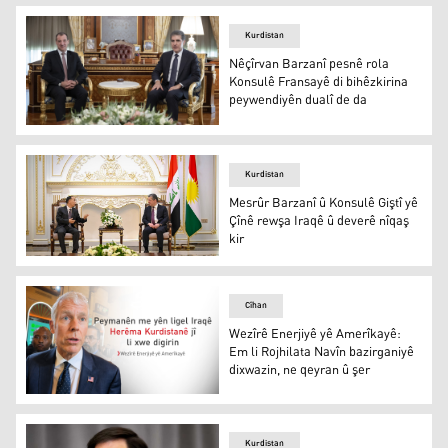
Kurdistan
Nêçîrvan Barzanî pesnê rola
Konsulê Fransayê di bihêzkirina
peywendiyên dualî de da
Wêne ji malpera Serokatiya Herêma Kurdistanê
Kurdistan
Mesrûr Barzanî û Konsulê Giştî yê
Çînê rewşa Iraqê û deverê nîqaş
kir
Mesrûr Barzanî û Liu Jun
Cîhan
Wezîrê Enerjiyê yê Amerîkayê:
Em li Rojhilata Navîn bazirganiyê
dixwazin, ne qeyran û şer
Wezîrê Enerjiyê yê Amerîkayê: Em li Rojhilata Navîn bazi
Kurdistan