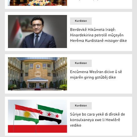
Nêçîrvan Barzanî û Rado Butum
Kurdistan
Berdevkê Hikûmeta Iraqê:
Hinardekirina petrolê mûçeyên
Herêma Kurdistanê misoger dike
Heyder Ebûdî
Kurdistan
Encûmena Wezîran dicive û sê
mijarên giring gotûbêj dike
Encûmena Wezîran dicive û sê mijarên giring gotûbêj dik
Kurdistan
Sûriye bo cara yekê di dîrokê de
konsulxaneya xwe li Hewlêrê
vedike
Sûriye bo cara yekê di dîrokê de konsulxaneya xwe li Hew