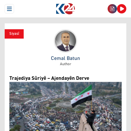
Open Menu
Siyasî
Cemal Batun
Cemal Batun
Author
Trajediya Sûriyê – Ajendayên Derve