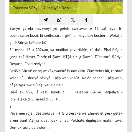
Trajediya Sûriyê – Ajendayên Derve
Sûriyê şerekî navxweyî yê gelek xwînxwar ê 14 salî jiya. Bi
sedhezaran kuştî, bi sedhezaran girtî, bi milyonan koçber… Welat û
gelê Sûriye brîndar bû!..
8ê meha 12 a 2024an, ya nedihat çaverîkirîn, rû da!.. Piştî êrîşek
çend rojî Heyet Tehrîr el Şam (HTŞ) gihişt Şamê. Dîktatorê Sûriye
Beşar el Esed reviya!..
Gelê/n Sûriyê ev roj wekî xewnekê bi nav kirin. Zilm xelas bû, zordarî
xelas bû – deriyê hêviyê li pêş wan vebû!.. Rojên ronahî li pêş wan,
pêşerojek ewle û aştiyane dihat!..
Hêvî ev bûn, lê rastî tiştek din!.. Trajediya Sûriye neqediya -
formateke din, rûyekî din girt!..
2.
Peyamên rojên destpêkî yên HTŞ û Serokê wê Ehmed el Şerx gelek
erênî bûn! Aştiya civatî pêk dihat, Pêkhate digihiştin mafên xwe,
Demokrasî dibû sîstem!..