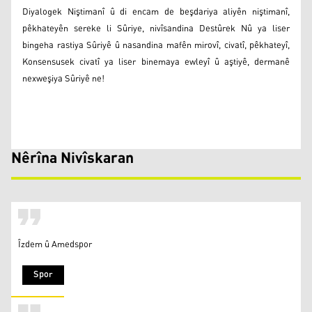
Diyalogek Niştimanî û di encam de beşdariya aliyên niştimanî,
pêkhateyên sereke li Sûriye, nivîsandina Destûrek Nû ya liser
bingeha rastiya Sûriyê û nasandina mafên mirovî, civatî, pêkhateyî,
Konsensusek civatî ya liser binemaya ewleyî û aştiyê, dermanê
nexweşiya Sûriyê ne!
Nêrîna Nivîskaran
Îzdem û Amedspor
Spor