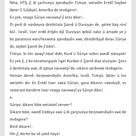
Niha, HTŞ jî, di çarîoveya ajendayên Tirkiye, welatên Erebî (taybet
Qeter û Siûdiye), Amerîka de tevdigere!..
Ev yek, rewşa Sûriye navxweyî jî aloz dike!...
Di şerê di navbeyna desthilata Şamê û Durziyan de, gelek baş ronî
bû!.. Israîl, liser erdê êrîşên dijî Durziyan qebûl nake û amade ye ji
bo parastina wan/herweha ajendayên xwe, destdirêjiyê dinav Sûriye
de, taybet Şamê de jî bike!..
Tirkiye, bi her awayî hewl dide, Kurd li Sûriye nebin xwedî statuyek!
Ev yek jî, ji bo hevahengiyek ligel Kurdan û Şamê dixe aloziyan. Şerx
û desthilata xwe, di aştiya navxweyî de, nikarin serbixwe tevbigerin.
Heman demê, berjewendiyên Amerîka, Israîl, Tirkiye, Qeter û hin
welatên din ên Erebî liser xaka Sûriye, gava dikevin nakokiyê, ev
rasterast bandore liser rewşa navxweyî ya Sûriye dike!..
6.
Sûriye, dikare bibe welatekî serwer?
Dikare bibe, xwedî îradeya xwe û di çarçoveya berjewendiyên xwe de
tevbigere?
Belê dikare!..
Hîn jî, derfet bo vê yekê heye!