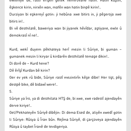
ewlehiyê de, rastî êrîşên gelek nemirovane hatin. Hatin kuştin,
êşkence kirin, nirxên wan, mafên wan hatin binpê kirin!..
Durziyan bi eşkereyî gotin: ji hebûna xwe bitirs in, ji pêşeroja xwe
bitirs in!..
Bi vê desthilatê, baweriya wan bi jiyanek hêvîdar, aştiyane, ewle û
demokrasî nî ne!..
Kurd, wekî duyem pêkhateya herî mezin li Sûriye, bi guman –
gumanek mezin li kiryar û kirdarên desthilatê temaşe dikin!..
Di dorê de – Kurd hene?
Dê êrîşî Kurdan bê kirin?
Ger ev yek rû bide, Sûriye rastî mezintirîn kêşe dibe! Her tişt, pêş
destpê bike, dê bidawî were!..
5.
Sûriye ya îro, ya di desthilata HTŞ de, bi xwe, xwe radestî ajendayên
derve kiriye!..
Gel/Pekhateyên Sûriyê dibêjin: Di dema Esed de, aliyên xwedî gotin
li Sûriye: Rûsya û Îran bûn. Rejîma Sûriyê, di çarçoveya ajendayên
Rûsya û taybet Îranê de tevdigeriya.