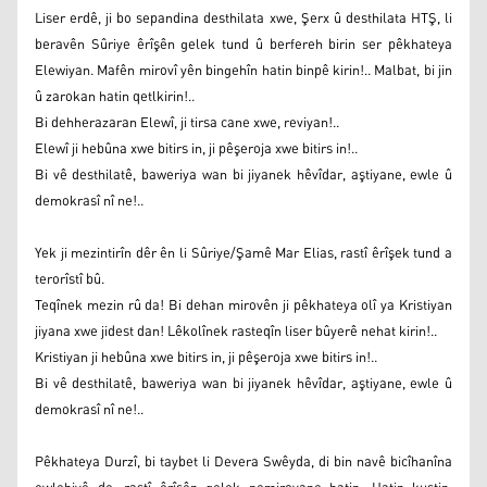
Liser erdê, ji bo sepandina desthilata xwe, Şerx û desthilata HTŞ, li
beravên Sûriye êrîşên gelek tund û berfereh birin ser pêkhateya
Elewiyan. Mafên mirovî yên bingehîn hatin binpê kirin!.. Malbat, bi jin
û zarokan hatin qetlkirin!..
Bi dehherazaran Elewî, ji tirsa cane xwe, reviyan!..
Elewî ji hebûna xwe bitirs in, ji pêşeroja xwe bitirs in!..
Bi vê desthilatê, baweriya wan bi jiyanek hêvîdar, aştiyane, ewle û
demokrasî nî ne!..
Yek ji mezintirîn dêr ên li Sûriye/Şamê Mar Elias, rastî êrîşek tund a
terorîstî bû.
Teqînek mezin rû da! Bi dehan mirovên ji pêkhateya olî ya Kristiyan
jiyana xwe jidest dan! Lêkolînek rasteqîn liser bûyerê nehat kirin!..
Kristiyan ji hebûna xwe bitirs in, ji pêşeroja xwe bitirs in!..
Bi vê desthilatê, baweriya wan bi jiyanek hêvîdar, aştiyane, ewle û
demokrasî nî ne!..
Pêkhateya Durzî, bi taybet li Devera Swêyda, di bin navê bicîhanîna