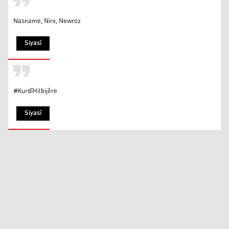
Nasname, Nirx, Newroz
Siyasî
#KurdîHilbijêre
Siyasî