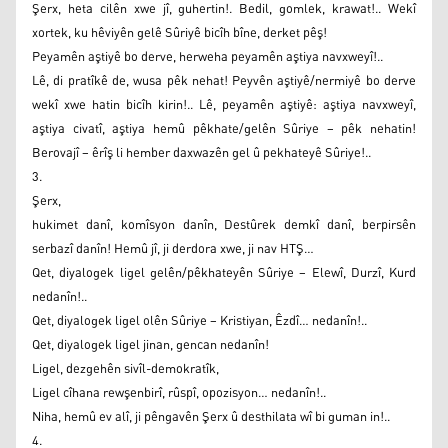
Şerx, heta cilên xwe jî, guhertin!. Bedil, gomlek, krawat!.. Wekî
xortek, ku hêviyên gelê Sûriyê bicîh bîne, derket pêş!
Peyamên aştiyê bo derve, herweha peyamên aştiya navxweyî!..
Lê, di pratîkê de, wusa pêk nehat! Peyvên aştiyê/nermiyê bo derve
wekî xwe hatin bicîh kirin!.. Lê, peyamên aştiyê: aştiya navxweyî,
aştiya civatî, aştiya hemû pêkhate/gelên Sûriye – pêk nehatin!
Berovajî – êrîş li hember daxwazên gel û pekhateyê Sûriye!..
3.
Şerx,
hukimet danî, komîsyon danîn, Destûrek demkî danî, berpirsên
serbazî danîn! Hemû jî, ji derdora xwe, ji nav HTŞ…
Qet, diyalogek ligel gelên/pêkhateyên Sûriye – Elewî, Durzî, Kurd
nedanîn!..
Qet, diyalogek ligel olên Sûriye – Kristiyan, Êzdî… nedanîn!..
Qet, diyalogek ligel jinan, gencan nedanîn!
Ligel, dezgehên sivîl-demokratîk,
Ligel cîhana rewşenbirî, rûspî, opozisyon… nedanîn!..
Niha, hemû ev alî, ji pêngavên Şerx û desthilata wî bi guman in!..
4.