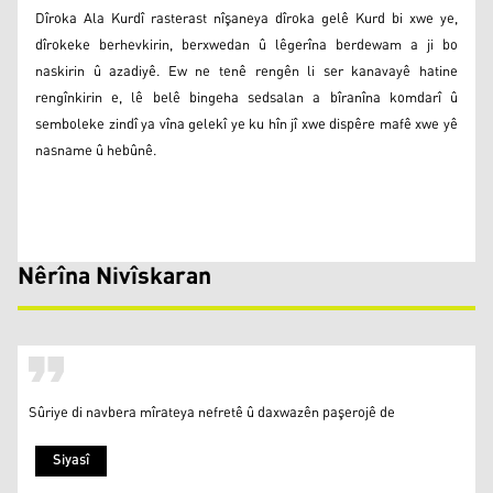
Dîroka Ala Kurdî rasterast nîşaneya dîroka gelê Kurd bi xwe ye,
dîrokeke berhevkirin, berxwedan û lêgerîna berdewam a ji bo
naskirin û azadiyê. Ew ne tenê rengên li ser kanavayê hatine
rengînkirin e, lê belê bingeha sedsalan a bîranîna komdarî û
semboleke zindî ya vîna gelekî ye ku hîn jî xwe dispêre mafê xwe yê
nasname û hebûnê.
Nêrîna Nivîskaran
Sûriye di navbera mîrateya nefretê û daxwazên paşerojê de
Siyasî