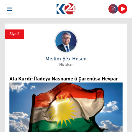
Open Menu
Siyasî
Mislim Şêx Hesen
Mislim Şêx Hesen
Nivîskar
Ala Kurdî: Îfadeya Nasname û Çarenûsa Hevpar