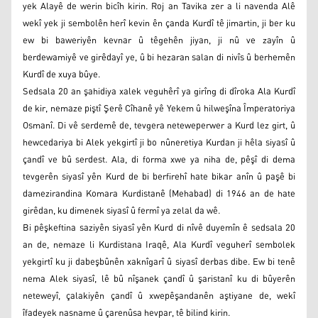
yek Alayê de werin bicîh kirin. Roj an Tavika zer a li navenda Alê
wekî yek ji sembolên herî kevin ên çanda Kurdî tê jimartin, ji ber ku
ew bi baweriyên kevnar û têgehên jiyan, ji nû ve zayîn û
berdewamiyê ve girêdayî ye, û bi hezaran salan di nivîs û berhemên
Kurdî de xuya bûye.
Sedsala 20 an şahidiya xalek veguhêrî ya girîng di dîroka Ala Kurdî
de kir, nemaze piştî Şerê Cîhanê yê Yekem û hilweşîna Împeratoriya
Osmanî. Di vê serdemê de, tevgera neteweperwer a Kurd lez girt, û
hewcedariya bi Alek yekgirtî ji bo nûneretiya Kurdan ji hêla siyasî û
çandî ve bû serdest. Ala, di forma xwe ya niha de, pêşî di dema
tevgerên siyasî yên Kurd de bi berfirehî hate bikar anîn û paşê bi
damezirandina Komara Kurdistanê (Mehabad) di 1946 an de hate
girêdan, ku dimenek siyasî û fermî ya zelal da wê.
Bi pêşkeftina saziyên siyasî yên Kurd di nîvê duyemîn ê sedsala 20
an de, nemaze li Kurdistana Iraqê, Ala Kurdî veguherî sembolek
yekgirtî ku ji dabeşbûnên xaknîgarî û siyasî derbas dibe. Ew bi tenê
nema Alek siyasî, lê bû nîşanek çandî û şaristanî ku di bûyerên
neteweyî, çalakiyên çandî û xwepêşandanên aştiyane de, wekî
îfadeyek nasname û çarenûsa hevpar, tê bilind kirin.