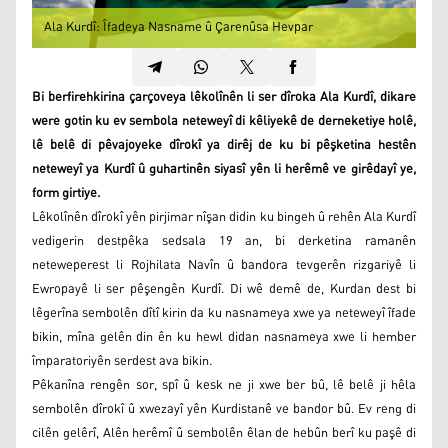
Ala Kurdî: Îfadeya Nasname û Çarenûsa Hevpar
Bi berfirehkirina çarçoveya lêkolînên li ser dîroka Ala Kurdî, dikare
were gotin ku ev sembola neteweyî di kêliyekê de derneketiye holê,
lê belê di pêvajoyeke dîrokî ya dirêj de ku bi pêşketina hestên
neteweyî ya Kurdî û guhartinên siyasî yên li herêmê ve girêdayî ye,
form girtiye.
Lêkolînên dîrokî yên pirjimar nîşan didin ku bingeh û rehên Ala Kurdî
vedigerin destpêka sedsala 19 an, bi derketina ramanên
neteweperest li Rojhilata Navîn û bandora tevgerên rizgariyê li
Ewropayê li ser pêşengên Kurdî. Di wê demê de, Kurdan dest bi
lêgerîna sembolên dîtî kirin da ku nasnameya xwe ya neteweyî îfade
bikin, mîna gelên din ên ku hewl didan nasnameya xwe li hember
împaratoriyên serdest ava bikin.
Pêkanîna rengên sor, spî û kesk ne ji xwe ber bû, lê belê ji hêla
sembolên dîrokî û xwezayî yên Kurdistanê ve bandor bû. Ev reng di
cilên gelêrî, Alên herêmî û sembolên êlan de hebûn berî ku paşê di