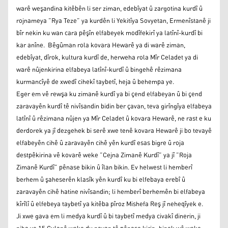
warê weşandina kitêbên li ser ziman, edebîyat û zargotina kurdî û
rojnameya ”Rya Teze” ya kurdên li Yekitîya Sovyetan, Ermenîstanê ji
bîr nekin ku wan cara pêşîn elfabeyek modîfekirî ya latînî-kurdî bi
kar anîne. Bêgûman rola kovara Hewarê ya di warê ziman,
edebîyat, dîrok, kultura kurdî de, herweha rola Mîr Celadet ya di
warê nûjenkirina elfabeya latînî-kurdî û bingehê rêzimana
kurmancîyê de xwedî cihekî taybetî, heja û behempa ye.
Eger em vê rewşa ku zimanê kurdî ya bi çend elfabeyan û bi çend
zaravayên kurdî tê nivîsandin bidin ber çavan, teva girîngîya elfabeya
latînî û rêzimana nûjen ya Mîr Celadet û kovara Hewarê, ne rast e ku
derdorek ya jî dezgehek bi serê xwe tenê kovara Hewarê ji bo tevayê
elfabeyên cihê û zaravayên cihê yên kurdî esas bigre û roja
destpêkirina vê kovarê weke ”Cejna Zimanê Kurdî” ya jî ”Roja
Zimanê Kurdî” pênase bikin û îlan bikin. Ev helwest li hemberî
berhem û şaheserên klasîk yên kurdî ku bi elfebaya erebî û
zaravayên cihê hatine nivîsandin; li hemberî berhemên bi elfabeya
kîrîlî û elfebeya taybetî ya kitêba pîroz Mishefa Reş jî neheqîyek e.
Ji xwe gava em li medya kurdî û bi taybetî medya civakî dinerin, ji