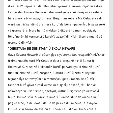
hejmara 27an de dest bi belavkirina rêzimana zaravayê kurmancîyê
dike. Di 22 hejmaran de ”Bingehên gramera kurmancîyê” ava dike.
Lê mixabin kovara Hewarê nabe xwedîyê jiyanek dirêj ku ev xebata
hêja û yekta bi wî awayî dimîne. Bêgûman xebata Mîr Celadet ya di
warê rastnivîsandin û gramera kurdî de bêhempa ye. Îro bi saya serê
vê gramerê, çi bigre hemû nivîskar û dildarên ziman, edebîyat,
lêkolînerên bi kurmancî û kurdkî/ zazakî dinivîsin, li ser bingehê vê
gramerê dinivîsin.
”DIBISTANA BÊ DIBISTAN” Û EKOLA HEWARÊ
Gava Kovara Hewarê di pêşengîya siyasetmedar, rewşenbîr, nivîskar
û zimannasên kurd Mîr Celadet dest bi weşanê kir, li Bakur û
Rojavayê Kurdistanê dibistanên kurdî, perwedeya bi zimanê kurdî
tunebû. Zimanê kurdî, zargotin, kultura kurdî û heta radeyekê
hişmendîya neteweyî di bin metirsîyek gelek mezin de bû. Mîr
Celadet bi vê gava dîrokî xwest ku bi qasî ji dest bê, rê li ber vê
asîmlasyona li ser ziman, edebyat, kultur û hişmendîya neteweyî
bigre; kurmancîyê di warê rêzimanî û nivîsandinê de nûjen bike û
pêş ve bibe; lê di heman demê de pirekê di navbêna zaravayên
kurmancî û soranî de ava bike. Loma jî em dibînin ku di kovara