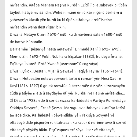
nivîsandin. Kitêba Mishefa Reş ya kurdên Ezîdî jî bi elfabeyek bi tîpên
taybetî hatîye nivîsandin. Weke nimûne em dikarin çend berhem û
şaheserên klasîk yên kurdî ku bi tîpên elfabeya erebî hatine
nivîsandin weha dest nîşan bikin:
Diwana Melayê Cizîrî (1570-1640) ku di navbêna salên 1600-1640
de hatiye hûnandin.
Berhemên ”pêşengê hesta neteweyî” Ehmedê Xanî (1692-1695):
Mem û Zîn (1692-1965), Nûbihara Biçûkan (1683), Eqîdeya Îmanê,
Eqîdeya Îslamê, Erdê Xwedê (astronomî û cografya).
Dîwan, Çîrok, Destan, Mijar û Şewazên Feqîyê Teyran (1561-1641).
Dîwan, Helbestên neteweperwerî, tarîxî û ramanî yên Hecî Qadirê
Koyî (1816-1897) û gelek mewlûd û berhemên din yên bi zaravayên
cûda ji alîyên mela û seydayên olî yên kurdan ve hatine nivîsandin…
3) Di sala 1928an de li ser daxwaza karbidestên Partîya Kominîst ya
Yekitîya Sovyetê, Erebê Şemo- Marogulov elfabeyek kurdî ya latînî
amade dike. Karbidestên pêwendîdar yên Yekitîya Sovyetê vê
elfabeyê dide pisporên rohilatnasan ku rapor û nerînen xwe li ser vê
elfabeyê pêşkêş bikin. Piştî rapora erênî ya li ser vê elfabeyê,