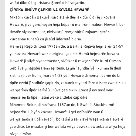
wefat dike û li goristana Şamê dihê veşartin.
ÇÎROKA JINÛVE ÇAPKIRINA KOVARA HEWARÊ
Mixabin kurdên Bakurê Kurdistanê demek dûr û dirêj ji kovara
Hewarê, ji vê gencîneyan hêja bêpar û mahrûm mabûn. Hewar li ber
destên siyasetmedar, nivîskar û rewşenbîr û rojnamegerên
kurdanan tunebû ku jê sûd ûderfetê bigrin.
Hemreş Reşo di îlona 1976an de, li Berlîna Rojava hejmarên 24-57
ya kovara Hewarê weke original çap kir. Hemû hejmarên kovara
Hewarê ji alîyê siyasetmedar, nivîskar û rewşenbîrên kurd Osman
Sebrî ve gihaştibû Hemreş Reşo. Li gorî aghdarîyên ku min bi dest
xistine; ji ber ku hejmarên 1-23 yên Hewarê di heman demê de bi
tîpên erebî jî hatibûn çapkirin, xebatek taybetî jê re dihate xwestin ku
wergerînin tîpên latînî û jinûve çap bikin. Loma jî ew tenê wan
hejmarên bi tîpên latînî weke cildekê çap dike.
Mihemed Bekir, di hezîrana 1987an de, li Swêdê, Stockholmê
hejmarên 1-9 yên kovara Hewarê li gel orjînalên wan û
wergarandina tîpên erebî ji bo latînî li ser navê Weşanxana Hewarê
çap dike. Lê mixabin ji ber wefata wî ya bêwext, ew xebata wî ya hêja
nîvçe dimîne.