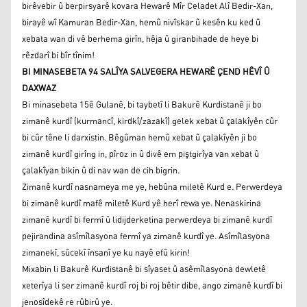
birêvebir û berpirsyarê kovara Hewarê Mîr Celadet Alî Bedir-Xan,
birayê wî Kamuran Bedir-Xan, hemû nivîskar û kesên ku ked û
xebata wan di vê berhema girîn, hêja û giranbihade de heye bi
rêzdarî bi bîr tînim!
BI MINASEBETA 94 SALÎYA SALVEGERA HEWARÊ ÇEND HÊVÎ Û
DAXWAZ
Bi minasebeta 15ê Gulanê, bi taybetî li Bakurê Kurdistanê ji bo
zimanê kurdî (kurmancî, kirdkî/zazakî) gelek xebat û çalakîyên cûr
bi cûr têne li darxistin. Bêgûman hemû xebat û çalakîyên ji bo
zimanê kurdî girîng in, pîroz in û divê em piştgirîya van xebat û
çalakîyan bikin û di nav wan de cih bigrin.
Zimanê kurdî nasnameya me ye, hebûna miletê Kurd e. Perwerdeya
bi zimanê kurdî mafê miletê Kurd yê herî rewa ye. Nenaskirina
zimanê kurdî bi fermî û lidijderketina perwerdeya bi zimanê kurdî
pejirandina asîmîlasyona fermî ya zimanê kurdî ye. Asîmîlasyona
zimanekî, sûcekî însanî ye ku nayê efû kirin!
Mixabin li Bakurê Kurdistanê bi sîyaset û asêmîlasyona dewletê
xeterîya li ser zimanê kurdî roj bi roj bêtir dibe, ango zimanê kurdî bi
jenosîdekê re rûbirû ye.