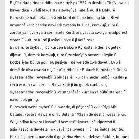
Piştî serkutkirina serhildana Agirîyê ya 1927an dewleta Tirkîye weha
bawer dikir ku êdî tevgera neteweyî ya miletê Kurd li Bakurê
Kurdistanê hate tefandin û êdî kurd dê bêne bêdeng kirin. Bi vê
armancê karbidestên dewletê xwestin ku li gel komkujî, zilm û
zordarîya hovan ya li ser miletê Kurd, bi siyaseta xwe ya nijadperest
ziman û kultura kurdî jî asîmle bike û ji holê rake.
Ev dem, bi taybetî ji bo kurdên Bakurê Kurdistanê demek gelekî
dijwar bû; demek komkujî, zilm û zordarîyên hovane, sirgûn û
koçberîyan bû. Bi gotinek pêşîyan ”dê weledê xwe davêt”. Di wê
demê de dîsa ewrekî reş û tarî girtibû ser Bakurê Kurdistanê. Gelek
siyasetmedar, rewşenbîr û têkoşerên kurdan neçar mabûn ku dev ji
cîh û warên xwe berdin. Binya Xetê ji bo gelek canbêzar,
siyasetmedar, rewşenbîr û welatparêzên kurdan re bûbû stargeh û
navendek girîng.
Di rewşek weha taybetî û dijwar de, di pêşengî û xwedîtîya Mîr
Celadet kovara Hewarê di 15 Gulana 1932an de dest bi weşanê kir.
Weşandina kovara Hewarê li hemberî siyaseta nîjadperestî û
asîmîlasyona dewleta Tirkîyeyê ”berxwedan” û ”serîhildanek” bû.
Kozik û çeperek parastin û geşkirina ziman, edebyat, folklor, kultura