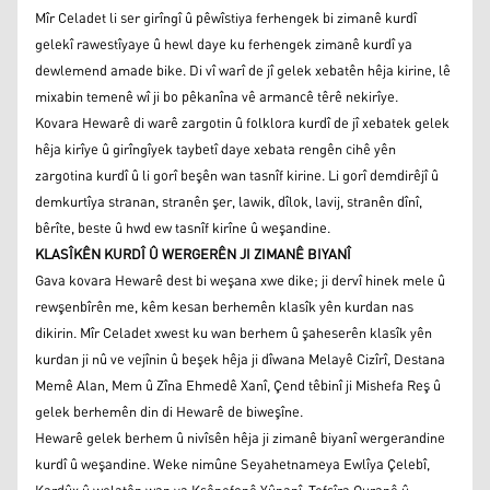
Mîr Celadet li ser girîngî û pêwîstiya ferhengek bi zimanê kurdî
gelekî rawestîyaye û hewl daye ku ferhengek zimanê kurdî ya
dewlemend amade bike. Di vî warî de jî gelek xebatên hêja kirine, lê
mixabin temenê wî ji bo pêkanîna vê armancê têrê nekirîye.
Kovara Hewarê di warê zargotin û folklora kurdî de jî xebatek gelek
hêja kirîye û girîngîyek taybetî daye xebata rengên cihê yên
zargotina kurdî û li gorî beşên wan tasnîf kirine. Li gorî demdirêjî û
demkurtîya stranan, stranên şer, lawik, dîlok, lavij, stranên dînî,
bêrîte, beste û hwd ew tasnîf kirîne û weşandine.
KLASÎKÊN KURDÎ Û WERGERÊN JI ZIMANÊ BIYANÎ
Gava kovara Hewarê dest bi weşana xwe dike; ji dervî hinek mele û
rewşenbîrên me, kêm kesan berhemên klasîk yên kurdan nas
dikirin. Mîr Celadet xwest ku wan berhem û şaheserên klasîk yên
kurdan ji nû ve vejînin û beşek hêja ji dîwana Melayê Cizîrî, Destana
Memê Alan, Mem û Zîna Ehmedê Xanî, Çend têbinî ji Mishefa Reş û
gelek berhemên din di Hewarê de biweşîne.
Hewarê gelek berhem û nivîsên hêja ji zimanê biyanî wergerandine
kurdî û weşandine. Weke nimûne Seyahetnameya Ewlîya Çelebî,