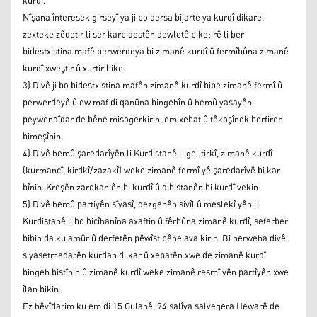
kurdî.
Nîşana înteresek girseyî ya ji bo dersa bijarte ya kurdî dikare,
zexteke zêdetir li ser karbidestên dewletê bike; rê li ber
bidestxistina mafê perwerdeya bi zimanê kurdî û fermîbûna zimanê
kurdî xweştir û xurtir bike.
3) Divê ji bo bidestxistina mafên zimanê kurdî bibe zimanê fermî û
perwerdeyê û ew maf di qanûna bingehîn û hemû yasayên
peywendîdar de bêne misogerkirin, em xebat û têkoşînek berfireh
bimeşînin.
4) Divê hemû şaredarîyên li Kurdistanê li gel tirkî, zimanê kurdî
(kurmancî, kirdkî/zazakî) weke zimanê fermî yê şaredarîyê bi kar
bînin. Kreşên zarokan ên bi kurdî û dibistanên bi kurdî vekin.
5) Divê hemû partiyên sîyasî, dezgehên sivîl û meslekî yên li
Kurdistanê ji bo bicîhanîna axaftin û fêrbûna zimanê kurdî, seferber
bibin da ku amûr û derfetên pêwîst bêne ava kirin. Bi herweha divê
siyasetmedarên kurdan di kar û xebatên xwe de zimanê kurdî
bingeh bistînin û zimanê kurdî weke zimanê resmî yên partîyên xwe
îlan bikin.
Ez hêvîdarim ku em di 15 Gulanê, 94 salîya salvegera Hewarê de