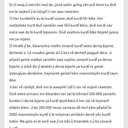
Di vî rewş û mercên heyî de, çend xalên girîng yên acîl hene ku divê
em bi taybetî û bi hûrgilî li ser wan rawestin:
1) Her kurdekî/e ku bi kurdî nizane, divê kurdî fêr bibe. Her
malbateke kurd divê zarokên xwe fêrî kurdî bikin; divê em di nav
mala xwe de bi kurdî bipeyivin. Divê axaftina kurdî bibe beşekî jiyana
me ya rojane.
2) Hindik jî be, bikaranîna mafên zimanê kurdî weke dersa bijarte,
derfetek e. Lê mixabin gelek alî û kes vê derfetê paşguh dikin. Ji
alîyekî gelek malbat zarokên xwe naşînin zimanê kurdî ya dersa
bijarte; ji alîyê din jî dewlet ji dersa bijarte ya kurdî re gelek
astengîyan derdixîne; hejmarek gelekî kêm mamosteyên kurdî tayin
dike.
Ji ber vê rastîyê, divê em bi awayekî cidî li ser vê mijarê rawestin.
Divê weke armanc em bikaribin her sal bi kêmanî 200.000 zarokên
kurdan li dersa bijarte ya kurdî qeyd bikin û her sal vê hejmarê
zêdetir bikin. Ji bo 200.000 hezar zarokan dê herî kêm pêwîstî bi
2000 mamosteyên kurdî û bi milyonan pirtûkên dersê yên kurdî
hebin. Ma gelo ev bi serê xwe jî ne kês û firsendek e ji bo zimanê