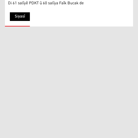
Di 61 salîyê PDKT û 60 salîya Faîk Bucak de
Siyasî