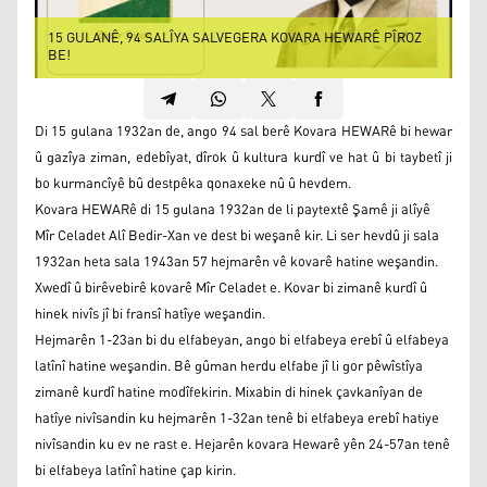
15 GULANÊ, 94 SALÎYA SALVEGERA KOVARA HEWARÊ PÎROZ
BE!
Di 15 gulana 1932an de, ango 94 sal berê Kovara HEWARê bi hewar
û gazîya ziman, edebîyat, dîrok û kultura kurdî ve hat û bi taybetî ji
bo kurmancîyê bû destpêka qonaxeke nû û hevdem.
Kovara HEWARê di 15 gulana 1932an de li paytextê Şamê ji alîyê
Mîr Celadet Alî Bedir-Xan ve dest bi weşanê kir. Li ser hevdû ji sala
1932an heta sala 1943an 57 hejmarên vê kovarê hatine weşandin.
Xwedî û birêvebirê kovarê Mîr Celadet e. Kovar bi zimanê kurdî û
hinek nivîs jî bi fransî hatîye weşandin.
Hejmarên 1-23an bi du elfabeyan, ango bi elfabeya erebî û elfabeya
latînî hatine weşandin. Bê gûman herdu elfabe jî li gor pêwîstîya
zimanê kurdî hatine modîfekirin. Mixabin di hinek çavkanîyan de
hatîye nivîsandin ku hejmarên 1-32an tenê bi elfabeya erebî hatiye
nivîsandin ku ev ne rast e. Hejarên kovara Hewarê yên 24-57an tenê
bi elfabeya latînî hatine çap kirin.