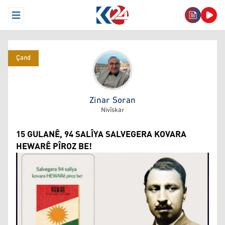
Open Menu
Çand
Zinar Soran
Zinar Soran
Nivîskar
15 GULANÊ, 94 SALÎYA SALVEGERA KOVARA
HEWARÊ PÎROZ BE!