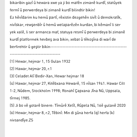
bikaribin gazî û hewara xwe ya ji bo mafên zimanê kurdî, statûyek
fermî û perwerdeya bi zimanê kurdî bilindtir bikin!
Ez hêvîdarim ku hemû partî, rêxistin dezgehên sivîl û demokratîk,
nivîskar, rewşenbîr û hemû welaparêzên kurdan, bi kêmanî li ser
yek xalê, li ser armanca maf, statuya resmî û perwerdeya bi zimanê
kurdî platformek hevbeş ava bikin; xebat û têkoşîna di warî de
berfirehtir û geştir bikin--------------------------------------------------
---------------------------------
(1) Hewar, hejmar 1, 15 Gulan 1932
(2) Hawar, hejmar 20, r.1
(3) Celadet Alî Bedir-Xan, Hewar hejmar 18
(4) Hawar, hejmar 27, Kitêbxana Hewarê, 15 nîsan 1941. Hawar Cilt
1-2, Nûdem, Stockholm 1998; Ronahî Çapxana Jîna Nû, Uppsala,
tîrmej 1985.
(5) Ji bo vê gotarê binere: Tîmûrê Xelîl, Rûpela Nû, 16ê gulanê 2020
(6) Hewar, hejmar 8, r.2, Têbinî: Min di şûna herfa (q) herfa (k)
nivsandîye.ZS