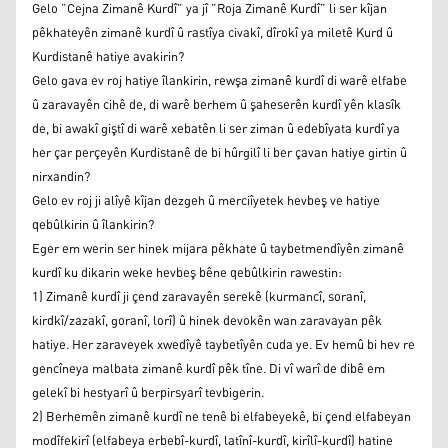
Gelo ”Cejna Zimanê Kurdî” ya jî ”Roja Zimanê Kurdî” li ser kîjan
pêkhateyên zimanê kurdî û rastîya civakî, dîrokî ya miletê Kurd û
Kurdistanê hatiye avakirin?
Gelo gava ev roj hatiye îlankirin, rewşa zimanê kurdî di warê elfabe
û zaravayên cihê de, di warê berhem û şaheserên kurdî yên klasîk
de, bi awakî giştî di warê xebatên li ser ziman û edebîyata kurdî ya
her çar perçeyên Kurdistanê de bi hûrgilî li ber çavan hatiye girtin û
nirxandin?
Gelo ev roj ji alîyê kîjan dezgeh û merciîyetek hevbeş ve hatiye
qebûlkirin û îlankirin?
Eger em werin ser hinek mijara pêkhate û taybetmendîyên zimanê
kurdî ku dikarin weke hevbeş bêne qebûlkirin rawestin:
1) Zimanê kurdî ji çend zaravayên serekê (kurmancî, soranî,
kirdkî/zazakî, goranî, lorî) û hinek devokên wan zaravayan pêk
hatiye. Her zaraveyek xwedîyê taybetîyên cuda ye. Ev hemû bi hev re
gencîneya malbata zimanê kurdî pêk tîne. Di vî warî de dibê em
gelekî bi hestyarî û berpirsyarî tevbigerin.
2) Berhemên zimanê kurdî ne tenê bi elfabeyekê, bi çend elfabeyan
modîfekirî (elfabeya erbebî-kurdî, latînî-kurdî, kirîlî-kurdî) hatine