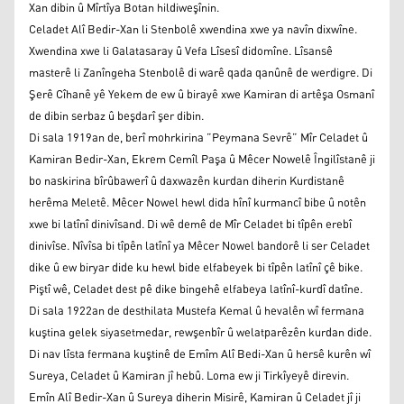
Xan dibin û Mîrtîya Botan hildiweşînin.
Celadet Alî Bedir-Xan li Stenbolê xwendina xwe ya navîn dixwîne.
Xwendina xwe li Galatasaray û Vefa Lîsesî didomîne. Lîsansê
masterê li Zanîngeha Stenbolê di warê qada qanûnê de werdigre. Di
Şerê Cîhanê yê Yekem de ew û birayê xwe Kamiran di artêşa Osmanî
de dibin serbaz û beşdarî şer dibin.
Di sala 1919an de, berî mohrkirina ”Peymana Sevrê” Mîr Celadet û
Kamiran Bedir-Xan, Ekrem Cemîl Paşa û Mêcer Nowelê Îngilîstanê ji
bo naskirina bîrûbawerî û daxwazên kurdan diherin Kurdistanê
herêma Meletê. Mêcer Nowel hewl dida hînî kurmancî bibe û notên
xwe bi latînî dinivîsand. Di wê demê de Mîr Celadet bi tîpên erebî
dinivîse. Nîvîsa bi tîpên latînî ya Mêcer Nowel bandorê li ser Celadet
dike û ew biryar dide ku hewl bide elfabeyek bi tîpên latînî çê bike.
Piştî wê, Celadet dest pê dike bingehê elfabeya latînî-kurdî datîne.
Di sala 1922an de desthilata Mustefa Kemal û hevalên wî fermana
kuştina gelek siyasetmedar, rewşenbîr û welatparêzên kurdan dide.
Di nav lîsta fermana kuştinê de Emîm Alî Bedi-Xan û hersê kurên wî
Sureya, Celadet û Kamiran jî hebû. Loma ew ji Tirkîyeyê direvin.
Emîn Alî Bedir-Xan û Sureya diherin Misirê, Kamiran û Celadet jî ji