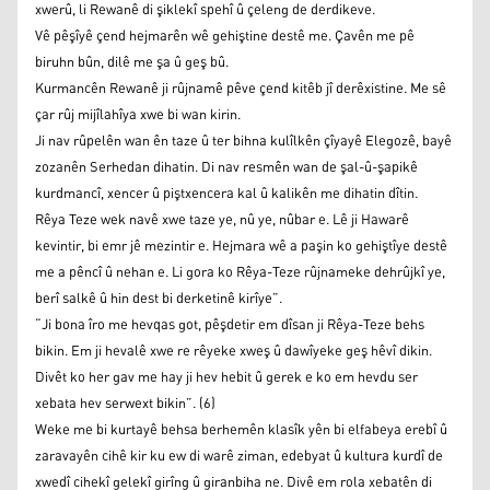
xwerû, li Rewanê di şiklekî spehî û çeleng de derdikeve.
Vê pêşîyê çend hejmarên wê gehiştine destê me. Çavên me pê
biruhn bûn, dilê me şa û geş bû.
Kurmancên Rewanê ji rûjnamê pêve çend kitêb jî derêxistine. Me sê
çar rûj mijîlahîya xwe bi wan kirin.
Ji nav rûpelên wan ên taze û ter bihna kulîlkên çîyayê Elegozê, bayê
zozanên Serhedan dihatin. Di nav resmên wan de şal-û-şapikê
kurdmancî, xencer û piştxencera kal û kalikên me dihatin dîtin.
Rêya Teze wek navê xwe taze ye, nû ye, nûbar e. Lê ji Hawarê
kevintir, bi emr jê mezintir e. Hejmara wê a paşin ko gehiştîye destê
me a pêncî û nehan e. Li gora ko Rêya-Teze rûjnameke dehrûjkî ye,
berî salkê û hin dest bi derketinê kirîye”.
“Ji bona îro me hevqas got, pêşdetir em dîsan ji Rêya-Teze behs
bikin. Em ji hevalê xwe re rêyeke xweş û dawîyeke geş hêvî dikin.
Divêt ko her gav me hay ji hev hebit û gerek e ko em hevdu ser
xebata hev serwext bikin”. (6)
Weke me bi kurtayê behsa berhemên klasîk yên bi elfabeya erebî û
zaravayên cihê kir ku ew di warê ziman, edebyat û kultura kurdî de
xwedî cihekî gelekî girîng û giranbiha ne. Divê em rola xebatên di