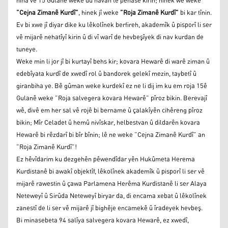
niha ve 15 Gulanê weke du navan tê pênase kirin; hinek wê weke
”Cejna Zimanê Kurdî”
, hinek jî weke
”Roja Zimanê Kurdî”
bi kar tînin.
Ev bi xwe jî diyar dike ku lêkolînek berfireh, akademîk û pisporî li ser
vê mijarê nehatîyî kirin û di vî warî de hevbeşîyek di nav kurdan de
tuneye.
Weke min li jor jî bi kurtayî behs kir; kovara Hewarê di warê ziman û
edebîyata kurdî de xwedî rol û bandorek gelekî mezin, taybetî û
giranbiha ye. Bê gûman weke kurdekî ez ne li dij im ku em roja 15ê
Gulanê weke ”Roja salvegera kovara Hewarê” pîroz bikin. Berevajî
wê, divê em her sal vê rojê bi bername û çalakîyên cihêreng pîroz
bikin; Mîr Celadet û hemû nivîskar, helbestvan û dildarên kovara
Hewarê bi rêzdarî bi bîr bînin; lê ne weke ”Cejna Zimanê Kurdî” an
”Roja Zimanê Kurdî”!
Ez hêvîdarim ku dezgehên pêwendîdar yên Hukûmeta Herema
Kurdistanê bi awakî objektîf, lêkolînek akademîk û pisporî li ser vê
mijarê rawestin û çawa Parlamena Herêma Kurdistanê li ser Alaya
Neteweyî û Sirûda Neteweyî biryar da, di encama xebat û lêkolînek
zanestî de li ser vê mijarê jî bighêje encamekê û îradeyek hevbeş.
Bi minasebeta 94 salîya salvegera kovara Hewarê, ez xwedî,