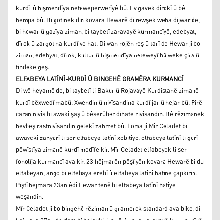
kurdî û hişmendîya neteweperwerîyê bû. Ev gavek dîrokî û bê
hempa bû. Bi gotinek din kovara Hewarê di rewşek weha dijwar de,
bi hewar û gazîya ziman, bi taybetî zaravayê kurmancîyê, edebyat,
dîrok û zargotina kurdî ve hat. Di wan rojên reş û tarî de Hewar ji bo
ziman, edebyat, dîrok, kultur û hişmendîya neteweyî bû weke çira û
findeke geş.
ELFABEYA LATÎNÎ-KURDÎ Û BINGEHÊ GRAMÊRA KURMANCÎ
Di wê heyamê de, bi taybetî li Bakur û Rojavayê Kurdistanê zimanê
kurdî bêxwedî mabû. Xwendin û nivîsandina kurdî jar û hejar bû. Pirê
caran nivîs bi awakî şaş û bêserûber dihate nivîsandin. Bê rêzimanek
hevbeş rastnivîsandin gelekî zahmet bû. Loma jî Mîr Celadet bi
awayekî zanyarî li ser elfabeya latînî xebitîye, elfabeya latînî li gorî
pêwîstîya zimanê kurdî modîfe kir. Mîr Celadet elfabeyek li ser
fonolîja kurmancî ava kir. 23 hêjmarên pêşî yên kovara Hewarê bi du
elfabeyan, ango bi elfebaya erebî û elfabeya latînî hatine çapkirin.
Piştî hejmara 23an êdî Hewar tenê bi elfabeya latînî hatîye
weşandin.
Mîr Celadet ji bo bingehê rêziman û gramerek standard ava bike, di