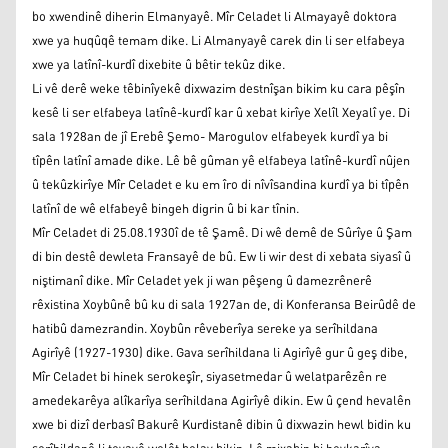
bo xwendinê diherin Elmanyayê. Mîr Celadet li Almayayê doktora
xwe ya huqûqê temam dike. Li Almanyayê carek din li ser elfabeya
xwe ya latînî-kurdî dixebite û bêtir tekûz dike.
Li vê derê weke têbinîyekê dixwazim destnîşan bikim ku cara pêşîn
kesê li ser elfabeya latînê-kurdî kar û xebat kirîye Xelîl Xeyalî ye. Di
sala 1928an de jî Erebê Şemo- Marogulov elfabeyek kurdî ya bi
tîpên latînî amade dike. Lê bê gûman yê elfabeya latînê-kurdî nûjen
û tekûzkirîye Mîr Celadet e ku em îro di nîvîsandina kurdî ya bi tîpên
latînî de wê elfabeyê bingeh digrin û bi kar tînin.
Mîr Celadet di 25.08.1930î de tê Şamê. Di wê demê de Sûrîye û Şam
di bin destê dewleta Fransayê de bû. Ew li wir dest di xebata siyasî û
niştimanî dike. Mîr Celadet yek ji wan pêşeng û damezrênerê
rêxistina Xoybûnê bû ku di sala 1927an de, di Konferansa Beirûdê de
hatibû damezrandin. Xoybûn rêveberîya sereke ya serîhildana
Agirîyê (1927-1930) dike. Gava serîhildana li Agirîyê gur û geş dibe,
Mîr Celadet bi hinek serokeşîr, siyasetmedar û welatparêzên re
amedekarêya alîkarîya serîhildana Agirîyê dikin. Ew û çend hevalên
xwe bi dizî derbasî Bakurê Kurdistanê dibin û dixwazin hewl bidin ku