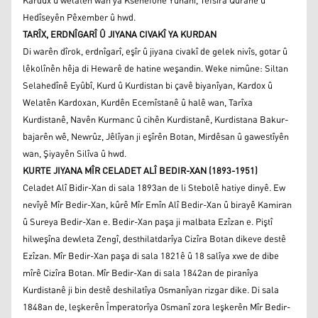
Kardûx û welatên wan ya Ksênefonê Yûnanî, Tefsîra Quranê û
Hedîseyên Pêxember û hwd.
TARÎX, ERDNÎGARÎ Û JIYANA CIVAKÎ YA KURDAN
Di warên dîrok, erdnîgarî, eşîr û jiyana civakî de gelek nivîs, gotar û
lêkolînên hêja di Hewarê de hatine weşandin. Weke nimûne: Siltan
Selahedînê Eyûbî, Kurd û Kurdistan bi çavê biyanîyan, Kardox û
Welatên Kardoxan, Kurdên Ecemîstanê û halê wan, Tarîxa
Kurdistanê, Navên Kurmanc û cihên Kurdistanê, Kurdistana Bakur-
bajarên wê, Newrûz, Jêlîyan ji eşîrên Botan, Mirdêsan û gawestîyên
wan, Şiyayên Silîva û hwd.
KURTE JIYANA MÎR CELADET ALÎ BEDIR-XAN (1893-1951)
Celadet Alî Bidir-Xan di sala 1893an de li Stebolê hatiye dinyê. Ew
nevîyê Mîr Bedir-Xan, kûrê Mîr Emîn Alî Bedir-Xan û birayê Kamiran
û Sureya Bedir-Xan e. Bedir-Xan paşa ji malbata Ezîzan e. Piştî
hilweşîna dewleta Zengî, desthilatdarîya Cizîra Botan dikeve destê
Ezîzan. Mîr Bedir-Xan paşa di sala 1821ê û 18 salîya xwe de dibe
mîrê Cizîra Botan. Mîr Bedir-Xan di sala 1842an de piranîya
Kurdistanê ji bin destê deshilatîya Osmanîyan rizgar dike. Di sala
1848an de, leşkerên Împeratorîya Osmanî zora leşkerên Mîr Bedir-