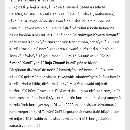
”Dibistana Hewarê” avêtîye.
Em çiqasî girîngî û hêjayên kovara Hewarê, xebat û keda Mîr
Celadet, Mîr Kamiran Alî Bedir-Xan û hemû nivîskar, helbestvan,
lêkolîner û rewşenbîrên di Hewarê de nivîsandine bidin, em dê
nikaribin deynê wan bidin. Loma jî divê vê xebat û keda bêhempa
bilind birxînin û hersal 15 Gulanê ango
”di salvegra Kovara Hewarê”
de bi xabat û çalakîyên cihêreng yên li ser ziman, edebîyat û kultura
kurdî pîroz bikin û hemû kedkarên Hewarê bi rêzdarî bi bîr bînin!
Teva vê pêwîstîyê, lê gelo rast e ku em 15 Gulanê weke
”Cejna
Zimanê Kurdî”
yan jî
”Roja Zimanê Kurdî”
pênse bikin?
Bê gûman di vî warî de nerîn û bawetîyên cihê hene; lê bê ku em
dilpakî û qelemên tu nivîskar, rewşenbîr, akademîsyen û lêkolînerên
kurdî birîndar bikin; divê em li ser vê mijarê bi awakî objektîf,
berferehî û hûrgilî rawestin. Di vî warî de, di nava nivîskar, rewşenbîr,
rojnamevan, lêkolîner û sîyasetmedarên kurdan de hevbeşî tuneye û
nezelalîyek berbiçav heye. Di sala 2020an de nivîskar, zimannas û
rojnamegerên kurd Têmûrê Xelîl bi gotarekê xwest balê bikşîne ser
vê mijarê, lê mixabin ev hewldana wî camêrî rê li ber gotûbêjek
zanastî venekir. (5)