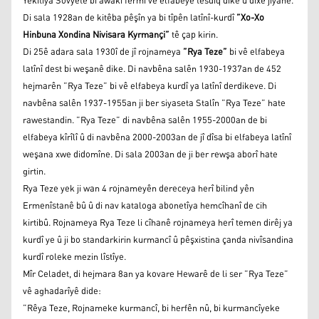
Yekitîya Sovyetê bi awakî fermî vê elfabeyê tesdîq dike û dixe jiyanê.
Di sala 1928an de kitêba pêşîn ya bi tîpên latînî-kurdî
”Xo-Xo
Hinbuna Xondina Nivisara Kyrmançi”
tê çap kirin.
Di 25ê adara sala 1930î de jî rojnameya
”Rya Teze”
bi vê elfabeya
latînî dest bi weşanê dike. Di navbêna salên 1930-1937an de 452
hejmarên ”Rya Teze” bi vê elfabeya kurdî ya latînî derdikeve. Di
navbêna salên 1937-1955an ji ber siyaseta Stalîn ”Rya Teze” hate
rawestandin. ”Rya Teze” di navbêna salên 1955-2000an de bi
elfabeya kîrîlî û di navbêna 2000-2003an de jî dîsa bi elfabeya latînî
weşana xwe didomîne. Di sala 2003an de ji ber rewşa aborî hate
girtin.
Rya Teze yek ji wan 4 rojnameyên dereceya herî bilind yên
Ermenîstanê bû û di nav kataloga abonetîya hemcîhanî de cih
kirtibû. Rojnameya Rya Teze li cîhanê rojnameya herî temen dirêj ya
kurdî ye û ji bo standarkirin kurmancî û pêşxistina çanda nivîsandina
kurdî roleke mezin lîstîye.
Mîr Celadet, di hejmara 8an ya kovare Hewarê de li ser ”Rya Teze”
vê aghadarîyê dide:
”Rêya Teze, Rojnameke kurmancî, bi herfên nû, bi kurmancîyeke