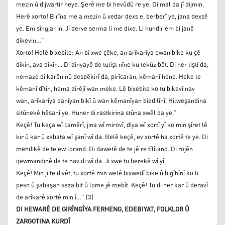
mezin û dijwartir heye. Şerê me bi hevûdû re ye. Di mal da jî dijmin.
Herê xorto! Birîna me a mezin û xedar dexs e, berberî ye, jana dexsê
ye. Em sîngjar in. Ji derve serma li me dixe. Li hundir em bi janê
dikevin…”
Xorto! Holê bixebite: An bi xwe çêke, an arîkarîya ewan bike ku çê
dikin, ava dikin... Di dinyayê de tutişt nîne ku tekûz bêt. Di her tiştî da,
nemaze di karên nû despêkirî da, pirîcaran, kêmanî hene. Heke te
kêmanî dîtin, hema dirêjî wan meke. Lê bixebite ko tu bikevî nav
wan, arîkarîya danîyan bikî û wan kêmanîyan biedilînî. Hilweşandina
sitûnekê hêsanî ye. Huner di rastkirina stûna xwêl da ye.”
Keçê! Tu keça wî camêrî, jina wî mirovî, diya wî xortî yî ko min şîret lê
kir û kar û xebata wî şanî wî da. Belê keçê, ev xortê ha xortê te ye. Di
mehdikê de te ew lorand. Di dawetê de te jê re tîlîland. Di rojên
qewmandinê de te nav di wî da. Ji xwe tu berekê wî yî.
Keçê! Min ji te divêt, tu xortê min welê bixwedî bike û bigîhînî ko li
pesn û şabaşan seza bit û lome jê mebît. Keçê! Tu di her kar û deravî
de arîkarê xortê min î…” (3)
DI HEWARÊ DE GIRÎNGÎYA FERHENG, EDEBIYAT, FOLKLOR Û
ZARGOTINA KURDÎ