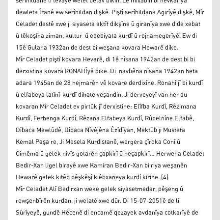
serîhildanê li tevayê welêt belav bikin. Lê mixabin bi hevkarîya
dewleta Îranê ew serîhildan dişkê. Piştî serîhildana Agirîyê dişkê, Mîr
Celadet destê xwe ji siyaseta aktîf dikşîne û giranîya xwe dide xebat
û têkoşîna ziman, kultur û edebiyata kurdî û rojnamegerîyê. Ew di
15ê Gulana 1932an de dest bi weşana kovara Hewarê dike.
Mîr Celadet piştî kovara Hevarê, di 1ê nîsana 1942an de dest bi bi
derxistina kovara RONAHÎyê dike. Di navbêna nîsana 1942an heta
adara 1945an de 28 hejmarên vê kovare derdixîne. Ronahî jî bi kurdî
û elfabeya latînî-kurdî dihate veşandin. Ji derveyeyî van her du
kovaran Mîr Celadet ev pirtûk jî derxistine: Elîfba Kurdî, Rêzimana
Kurdî, Ferhenga Kurdî, Rêzana Elfabeya Kurdî, Rûpelnîne Elfabê,
Dîbaca Mewlûdê, Dîbaca Nîvêjêna Êzîdîyan, Mektûb ji Mustefa
Kemal Paşa re, Ji Mesela Kurdistanê, wergera çîroka Conî û
Cimêma û gelek nivîs gotarên çapkirî û neçapkirî… Herweha Celadet
Bedir-Xan ligel birayê xwe Kamiran Bedir-Xan bi riya weşanên
Hewarê gelek kitêb pêşkêşî kiêbxaneya kurdî kirine. (4)
Mîr Celadet Alî Bedirxan weke gelek siyasetmedar, pêşeng û
rewşenbîrên kurdan, ji welatê xwe dûr. Di 15-07-2051ê de li
Sûrîyeyê, gundê Hêcenê di encamê qezayek avdanîya cotkarîyê de