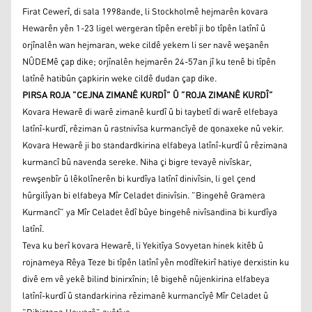
Firat Cewerî, di sala 1998ande, li Stockholmê hejmarên kovara
Hewarên yên 1-23 ligel wergeran tîpên erebî ji bo tîpên latînî û
orjînalên wan hejmaran, weke cildê yekem li ser navê weşanên
NÛDEMê çap dike; orjînalên hejmarên 24-57an jî ku tenê bi tîpên
latînê hatibûn çapkirin weke cildê dudan çap dike.
PIRSA ROJA ”CEJNA ZIMANÊ KURDÎ” Û ”ROJA ZIMANÊ KURDÎ”
Kovara Hewarê di warê zimanê kurdî û bi taybetî di warê elfebaya
latînî-kurdî, rêziman û rastnivîsa kurmancîyê de qonaxeke nû vekir.
Kovara Hewarê ji bo standardkirina elfabeya latînî-kurdî û rêzimana
kurmancî bû navenda sereke. Niha çi bigre tevayê nivîskar,
rewşenbîr û lêkolînerên bi kurdîya latînî dinivîsin, li gel çend
hûrgilîyan bi elfabeya Mîr Celadet dinivîsin. ”Bingehê Gramera
Kurmancî” ya Mîr Celadet êdî bûye bingehê nivîsandina bi kurdîya
latînî.
Teva ku berî kovara Hewarê, li Yekitîya Sovyetan hinek kitêb û
rojnameya Rêya Teze bi tîpên latînî yên modîfekirî hatiye derxistin ku
divê em vê yekê bilind binirxînin; lê bigehê nûjenkirina elfabeya
latînî-kurdî û standarkirina rêzimanê kurmancîyê Mîr Celadet û