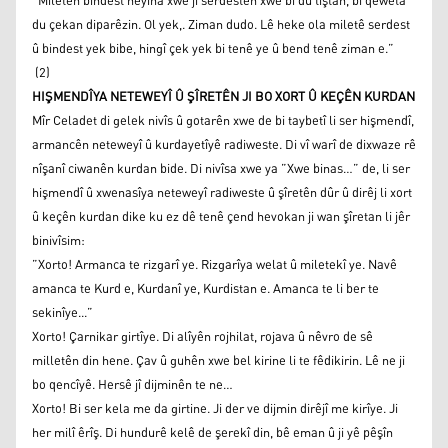
”Miletên bindest heyîna xwe ji serdestên xwe bi du tiştan, bi qeweta
du çekan diparêzin. Ol yek,. Ziman dudo. Lê heke ola miletê serdest
û bindest yek bibe, hingî çek yek bi tenê ye û bend tenê ziman e.”
(2)
HIŞMENDÎYA NETEWEYÎ Û ŞÎRETÊN JI BO XORT Û KEÇÊN KURDAN
Mîr Celadet di gelek nivîs û gotarên xwe de bi taybetî li ser hişmendî,
armancên neteweyî û kurdayetîyê radiweste. Di vî warî de dixwaze rê
nîşanî ciwanên kurdan bide. Di nivîsa xwe ya ”Xwe binas…” de, li ser
hişmendî û xwenasîya neteweyî radiweste û şîretên dûr û dirêj li xort
û keçên kurdan dike ku ez dê tenê çend hevokan ji wan şîretan li jêr
binivîsim:
”Xorto! Armanca te rizgarî ye. Rizgarîya welat û miletekî ye. Navê
amanca te Kurd e, Kurdanî ye, Kurdistan e. Amanca te li ber te
sekinîye...”
Xorto! Çarnikar girtîye. Di alîyên rojhilat, rojava û nêvro de sê
milletên din hene. Çav û guhên xwe bel kirine li te fêdikirin. Lê ne ji
bo qencîyê. Hersê jî dijminên te ne…
Xorto! Bi ser kela me da girtine. Ji der ve dijmin dirêjî me kirîye. Ji
her milî êrîş. Di hundurê kelê de şerekî din, bê eman û ji yê pêşîn