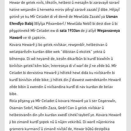
Hewar de gelek nivîs, lêkolîn, helbest û mesajên bi zaravayê soranî
hatine weşandin û herweha mirov pêrgî zaravê zazakî jî dibe. Hêjayî
gotinê ye ku Mîr Celadet di vê demê de Mewlûda Zazakî ya
Usman
Efendîyo Babij
(Bîyîşa Pêxamberî / Mewlûda Nebî) bi dest dixe û bi
pêşgotinekê Mîr Celadet ew di
sala 1933an
de ji alîyê
Weşanxaneya
Hawarê
ve tê çapkirin.
Kovara Hewarê ji bo gelek nivîskar, rewşenbîr, helbestvan û
welatparêzên kurdan dibe wek ”dibistan û ekolek” yekta û
bêhempa. Di wê heyamê de, kesên dikarîbûn bi kurdî bixwînîn û
binîvîsin gelekî kêm bûn; întereseya di vî warî de jî ne zêde bû. Mîr
Celadet bi derxistina Hewarê ji hêlekê hewl dida ku nivîskarên bi
kurdî binivîsin zêde bike; ji hêlek din jî dixwest xwendekarên Hewarê
zêde bibin û xwendin û nivîsandina kurdî di nav kurdan de belav
bibe.
Rola pêşeng ya Mîr Celadet û kovara Hewarê ya li ser Cegerxwîn,
Osaman Sebrî, Nûredîn Zaza, Qedrî Can û gelek nivîskar û
helbestvanên din yên kurdan xwedî cihekî taybetî ye. Kovara Hewarê
ji bo zimanê kurdî şopek nû û nûjen vekiribû. Di warê nûjenkirina
gramera kurmancî û zimanê nivîskî de, Hewar bûbû destpêka