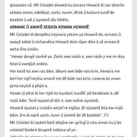
qonaxeke nû. Mîr Celadet dixwest ku kovara Hewarê di nav sînorên
xebata ziman, edebîyat, zanîn, huner, dîrok û kultura kurdî de
bixebite û wê ji siyasetê dûr bihêle.
ARMANC Û AWAYÊ XEBATA KOVARA HEWARÊ
Mîr Celadet di destpêka hejmara yekem ya Hewarê de, armanc û
awayê xebat û nivîsandina Hewarê dest nîşan dike û vê armancê
weha tîne zimên:
”Hewar dengê zanînê ye. Zanîn xwe nasîn e, xwe nasîn ji me re rêya
felat û xweşîyê vedike.
Her kesê ko xwe nas dike; dikare xwe bide nas kirin, Hewara me
berî her tiştî heyîna zmanê me dê bide nas kirin. Lewma ko zman
şerta heyînê a pêşîn e.
Hewar jû pêve bi her tiştê ko kurdanî, kurdîtî, pê bendewar e, dê
mijûl bibe. Tenê siyaset jê dûr e, xwe naêxe siyasetê.
Hewarê siyaset ji civatên welatî re hiştîye. Bi siyasetê bila ew mijûl
bibin. Em di warê zanîn, hiner û sinettê de dê bixebite”. (1)
Mîr Celadet bi taybetî balê dikşîne ser girîngî û rola ziman ku ji bo
miletekî bindest bingehê hebûna wî ye: