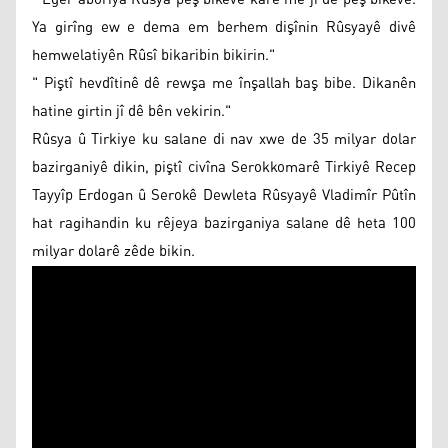
Ya girîng ew e dema em berhem dişînin Rûsyayê divê
hemwelatiyên Rûsî bikaribin bikirin."
" Piştî hevdîtinê dê rewşa me înşallah baş bibe. Dikanên
hatine girtin jî dê bên vekirin."
Rûsya û Tirkiye ku salane di nav xwe de 35 milyar dolar
bazirganiyê dikin, piştî civîna Serokkomarê Tirkiyê Recep
Tayyîp Erdogan û Serokê Dewleta Rûsyayê Vladimîr Pûtîn
hat ragihandin ku rêjeya bazirganiya salane dê heta 100
milyar dolarê zêde bikin.