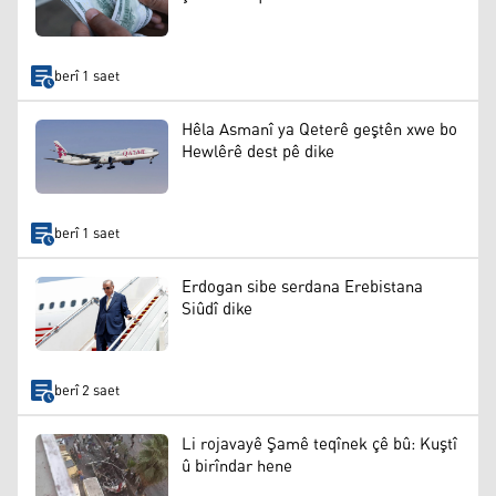
berî 1 saet
Hêla Asmanî ya Qeterê geştên xwe bo
Hewlêrê dest pê dike
berî 1 saet
Erdogan sibe serdana Erebistana
Siûdî dike
berî 2 saet
Li rojavayê Şamê teqînek çê bû: Kuştî
û birîndar hene