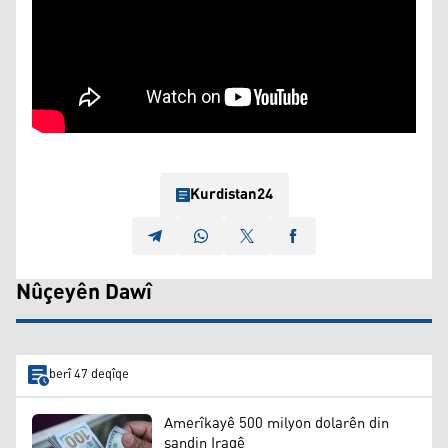
Kurdistan24
Nûçeyên Dawî
berî 47 deqîqe
Amerîkayê 500 milyon dolarên din
şandin Iraqê