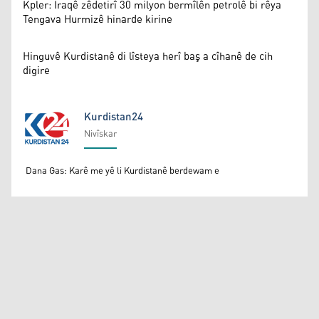
Kpler: Iraqê zêdetirî 30 milyon bermîlên petrolê bi rêya
Tengava Hurmizê hinarde kirine
Hinguvê Kurdistanê di lîsteya herî baş a cîhanê de cih
digire
Kurdistan24
Nivîskar
Kurdistan24
Dana Gas: Karê me yê li Kurdistanê berdewam e