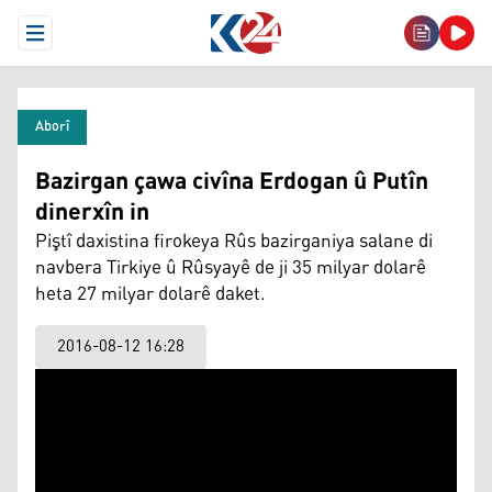
Open Menu
Aborî
Bazirgan çawa civîna Erdogan û Putîn
dinerxîn in
Piştî daxistina firokeya Rûs bazirganiya salane di
navbera Tirkiye û Rûsyayê de ji 35 milyar dolarê
heta 27 milyar dolarê daket.
2016-08-12 16:28