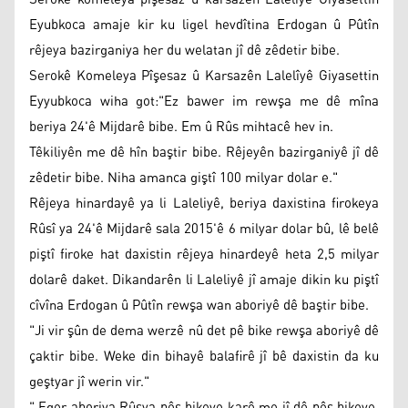
Eyubkoca amaje kir ku ligel hevdîtina Erdogan û Pûtîn
rêjeya bazirganiya her du welatan jî dê zêdetir bibe.
Serokê Komeleya Pîşesaz û Karsazên Lalelîyê Giyasettin
Eyyubkoca wiha got:"Ez bawer im rewşa me dê mîna
beriya 24'ê Mijdarê bibe. Em û Rûs mihtacê hev in.
Têkiliyên me dê hîn baştir bibe. Rêjeyên bazirganiyê jî dê
zêdetir bibe. Niha amanca giştî 100 milyar dolar e."
Rêjeya hinardayê ya li Laleliyê, beriya daxistina firokeya
Rûsî ya 24'ê Mijdarê sala 2015'ê 6 milyar dolar bû, lê belê
piştî firoke hat daxistin rêjeya hinardeyê heta 2,5 milyar
dolarê daket. Dikandarên li Laleliyê jî amaje dikin ku piştî
cîvîna Erdogan û Pûtîn rewşa wan aboriyê dê baştir bibe.
"Ji vir şûn de dema werzê nû det pê bike rewşa aboriyê dê
çaktir bibe. Weke din bihayê balafirê jî bê daxistin da ku
geştyar jî werin vir."
" Eger aboriya Rûsya pêş bikeve karê me jî dê pêş bikeve.