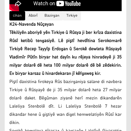
cihan
Aborî
Bazirgan
Tirkiye
K24-Navenda Nûçeyan
Têkiliyên aboriyê yên Tirkiye û Rûsya ji ber krîza daxistina
Rûsî ketibû tengasiyê. Lê piştî hevdîtina Serokomarê
Tirkiyê Recep Tayyîp Erdogan û Serokê dewleta Rûsyayê
Vladimîr Pûtîn biryar hat dayîn ku rêjeya hinradeyê ji 35
milyar dolarê dê heta 100 milyar dolarê dê bê zêdekirin.
Ev biryar karsaz û hinardekaran jî kêfgxweş kir.
Piştî daxistina firokeya Rûs bazirganiya salane di navbera
Tirkiye û Rûsyayê de ji 35 milyar dolarê heta 27 milyar
dolarê daket. Bêgûman ziyanê herî mezin dikandarên
Laleliya Stenbolê dît. Li Laleliya Stenbolê 7 hezar
dikandar hene û giştiyê wan digel hemwelatiyên Rûsî kar
dikin.
Serokê komeleya pîşesaz û karsazên Lalelîyê Giyasettin