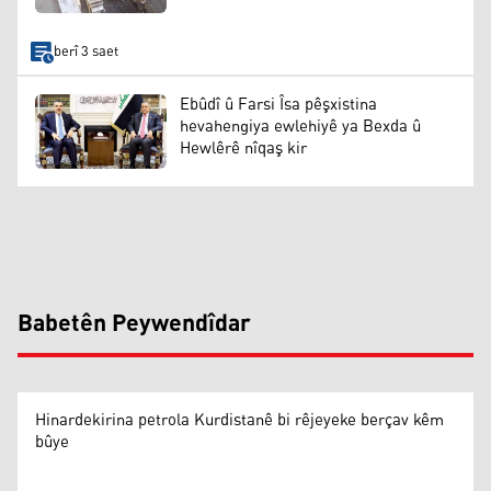
berî 3 saet
Ebûdî û Farsi Îsa pêşxistina
hevahengiya ewlehiyê ya Bexda û
Hewlêrê nîqaş kir
Babetên Peywendîdar
Hinardekirina petrola Kurdistanê bi rêjeyeke berçav kêm
bûye