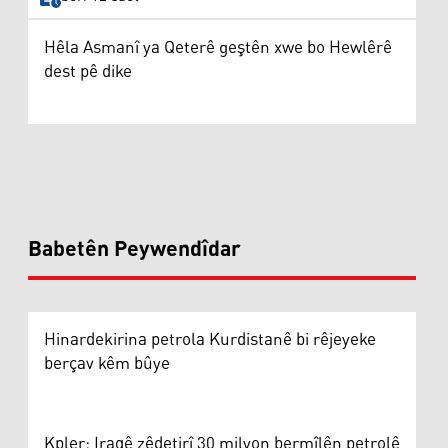
Hêla Asmanî ya Qeterê geştên xwe bo Hewlêrê
dest pê dike
Babetên Peywendîdar
Hinardekirina petrola Kurdistanê bi rêjeyeke
berçav kêm bûye
Kpler: Iraqê zêdetirî 30 milyon bermîlên petrolê