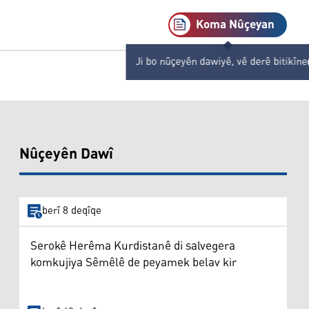
Koma Nûçeyan
Ji bo nûçeyên dawiyê, vê derê bitikîne
Nûçeyên Dawî
berî 8 deqîqe
Serokê Herêma Kurdistanê di salvegera
komkujiya Sêmêlê de peyamek belav kir