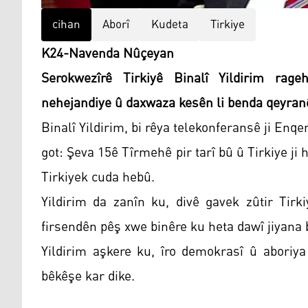
cihan
Aborî
Kudeta
Tirkiye
K24-Navenda Nûçeyan
Serokwezîrê Tirkiyê Binalî Yildirim rag
nehejandiye û daxwaza kesên li benda qeyranê
Binalî Yildirim, bi rêya telekonferansê ji Enq
got: Şeva 15ê Tîrmehê pir tarî bû û Tirkiye ji
Tirkiyek cuda hebû.
Yildirim da zanîn ku, divê gavek zûtir Tir
firsendên pêş xwe binêre ku heta dawî jiyana b
Yildirim aşkere ku, îro demokrasî û aboriya
bêkêşe kar dike.