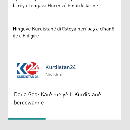
bi rêya Tengava Hurmizê hinarde kirine
Hinguvê Kurdistanê di lîsteya herî baş a cîhanê
de cih digire
Kurdistan24
Nivîskar
Kurdistan24
Dana Gas: Karê me yê li Kurdistanê
berdewam e