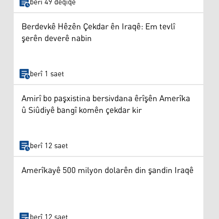
berî 49 deqîqe
Berdevkê Hêzên Çekdar ên Iraqê: Em tevlî
şerên deverê nabin
berî 1 saet
Amirî bo paşxistina bersivdana êrîşên Amerîka
û Siûdiyê bangî komên çekdar kir
berî 12 saet
Amerîkayê 500 milyon dolarên din şandin Iraqê
berî 12 saet