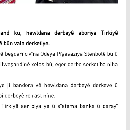
ehand ku, hewldana derbeyê aboriya Tirkiyê
 bûn vala derketiye.
erê beşdarî civîna Odeya Pîşesaziya Stenbolê bû û
 hilweşandinê xelas bû, eger derbe serketiba niha
kiye ji bandora vê hewldana derbeyê derkeve û
i derbeyê re rast nîne.
 Tirkiyê ser piya ye û sîstema banka û darayî