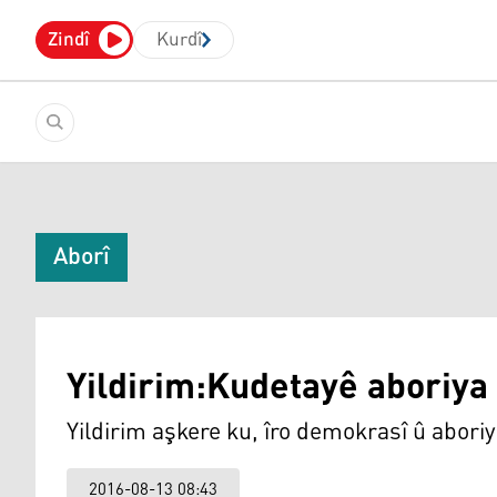
Zindî
Kurdî
Aborî
Yildirim:Kudetayê aboriya 
Yildirim aşkere ku, îro demokrasî û aboriya
2016-08-13 08:43