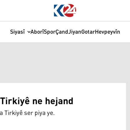
Siyasî
Aborî
Spor
Çand
Jiyan
Gotar
Hevpeyvîn
Tirkiyê ne hejand
 Tirkiyê ser piya ye.