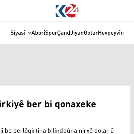
Siyasî
Aborî
Spor
Çand
Jiyan
Gotar
Hevpeyvîn
irkiyê ber bi qonaxeke
i bo berlêgirtina bilindbûna nirxê dolar û