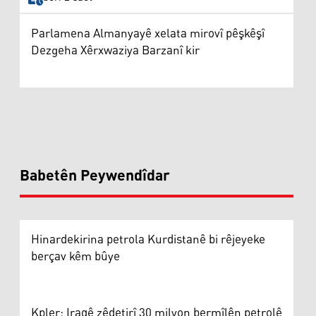
Parlamena Almanyayê xelata mirovî pêşkêşî
Dezgeha Xêrxwaziya Barzanî kir
Babetên Peywendîdar
Hinardekirina petrola Kurdistanê bi rêjeyeke
berçav kêm bûye
Kpler: Iraqê zêdetirî 30 milyon bermîlên petrolê