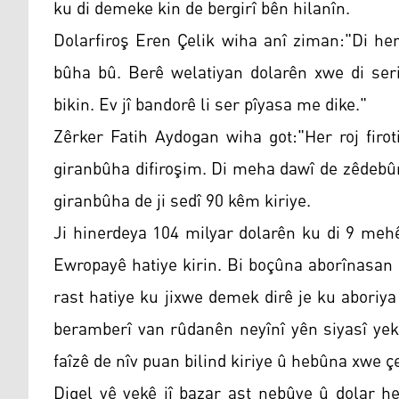
ku di demeke kin de bergirî bên hilanîn.
Dolarfiroş Eren Çelik wiha anî ziman:"Di he
bûha bû. Berê welatiyan dolarên xwe di seri
bikin. Ev jî bandorê li ser pîyasa me dike."
Zêrker Fatih Aydogan wiha got:"Her roj firot
giranbûha difiroşim. Di meha dawî de zêdebûna
giranbûha de ji sedî 90 kêm kiriye.
Ji hinerdeya 104 milyar dolarên ku di 9 meh
Ewropayê hatiye kirin. Bi boçûna aborînasan
rast hatiye ku jixwe demek dirê je ku aboriya
beramberî van rûdanên neyînî yên siyasî ye
faîzê de nîv puan bilind kiriye û hebûna xwe ç
Digel vê yekê jî bazar aşt nebûye û dolar h