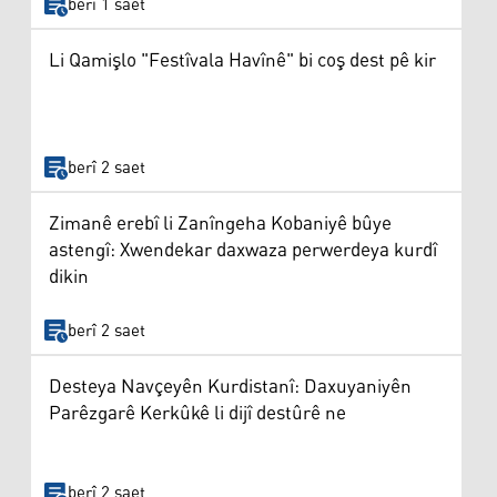
berî 1 saet
Li Qamişlo "Festîvala Havînê" bi coş dest pê kir
berî 2 saet
Zimanê erebî li Zanîngeha Kobaniyê bûye
astengî: Xwendekar daxwaza perwerdeya kurdî
dikin
berî 2 saet
Desteya Navçeyên Kurdistanî: Daxuyaniyên
Parêzgarê Kerkûkê li dijî destûrê ne
berî 2 saet