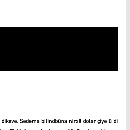
rê dikeve. Sedema bilindbûna nirxê dolar çiye û di