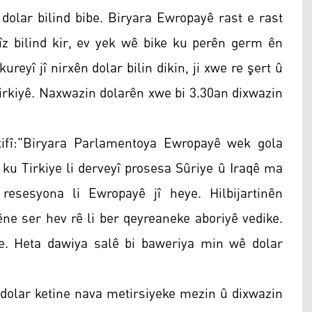
 dolar bilind bibe. Biryara Ewropayê rast e rast
îz bilind kir, ev yek wê bike ku perên germ ên
ureyî jî nirxên dolar bilin dikin, ji xwe re şert û
irkiyê. Naxwazin dolarên xwe bi 3.30an dixwazin
ifî:"Biryara Parlamentoya Ewropayê wek gola
ku Tirkiye li derveyî prosesa Sûriye û Iraqê ma
 resesyona li Ewropayê jî heye. Hilbijartinên
ne ser hev rê li ber qeyreaneke aboriyê vedike.
e. Heta dawiya salê bi baweriya min wê dolar
xê dolar ketine nava metirsiyeke mezin û dixwazin