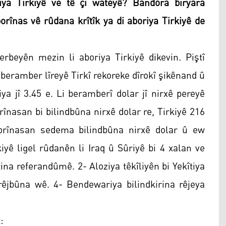
iya Tirkiyê ve tê çi wateyê? Bandora biryara
înas vê rûdana krîtîk ya di aboriya Tirkiyê de
rbeyên mezin li aboriya Tirkiyê dikevin. Piştî
beramber lîreyê Tirkî rekoreke dîrokî şikênand û
ya jî 3.45 e. Li beramberî dolar jî nirxê pereyê
rînasan bi bilindbûna nirxê dolar re, Tirkiyê 216
borînasan sedema bilindbûna nirxê dolar û ew
iyê ligel rûdanên li Iraq û Sûriyê bi 4 xalan ve
ina referandûmê. 2- Aloziya têkîliyên bi Yekîtiya
êjbûna wê. 4- Bendewariya bilindkirina rêjeya
: