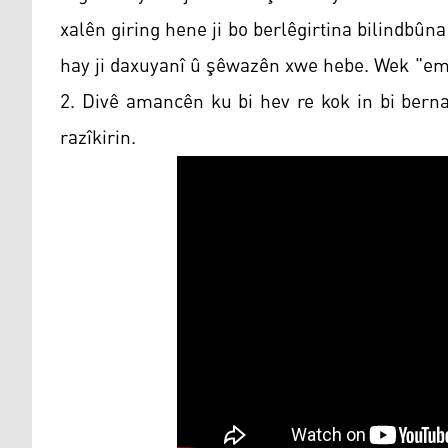
xalên giring hene ji bo berlêgirtina bilindbûna
hay ji daxuyanî û şêwazên xwe hebe. Wek "em 
2. Divê amancên ku bi hev re kok in bi bern
razîkirin.