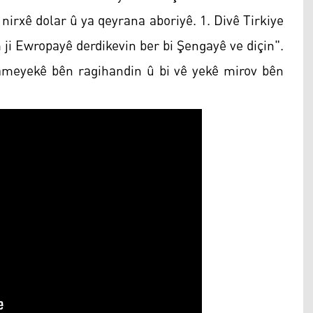
 nirxê dolar û ya qeyrana aboriyê. 1. Divê Tirkiye
ji Ewropayê derdikevin ber bi Şengayê ve diçin".
ameyekê bên ragihandin û bi vê yekê mirov bên