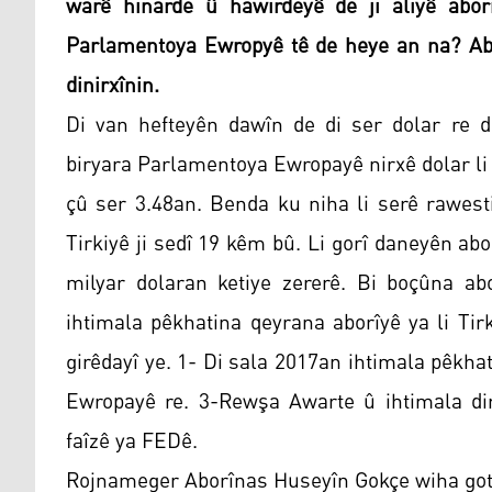
warê hinarde û hawirdeyê de ji aliyê abor
Parlamentoya Ewropyê tê de heye an na? Abor
dinirxînin.
Di van hefteyên dawîn de di ser dolar re de
biryara Parlamentoya Ewropayê nirxê dolar li 
çû ser 3.48an. Benda ku niha li serê rawesti
Tirkiyê ji sedî 19 kêm bû. Li gorî daneyên abo
milyar dolaran ketiye zererê. Bi boçûna a
ihtimala pêkhatina qeyrana aborîyê ya li Tirk
girêdayî ye. 1- Di sala 2017an ihtimala pêkhat
Ewropayê re. 3-Rewşa Awarte û ihtimala dir
faîzê ya FEDê.
Rojnameger Aborînas Huseyîn Gokçe wiha got