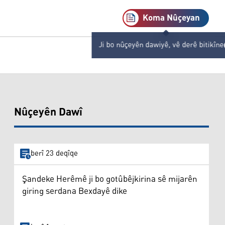
Koma Nûçeyan
Ji bo nûçeyên dawiyê, vê derê bitikîne
Nûçeyên Dawî
berî 23 deqîqe
Şandeke Herêmê ji bo gotûbêjkirina sê mijarên
giring serdana Bexdayê dike