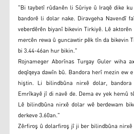
"Bi taybetî rûdanên li Sûriye û Iraqê dike ku
bandorê li dolar nake. Diravgeha Navendî fa
veberdêrên biyanî bikevin Tirkiyê. Lê aktorên k
mercên rewa û guncawtir pêk tîn da bikevin T
bi 3.44-46an hur bikin."
Rojnameger Aborînas Turgay Guler wiha ax
deqîqeya dawîn bû. Bandora herî mezin ew e 
hiştin. Li bilindbûna nirxê dolar, bandora
Emrîkayê jî di navê de. Dema ev yek hemû tê
Lê bilindbûna nirxê dolar wê berdewam bik
derkeve 3.60an."
Zêrfiroş û dolarfiroş jî ji ber bilindbûna nir