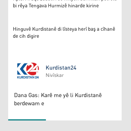
bi rêya Tengava Hurmizê hinarde kirine
Hinguvê Kurdistanê di lîsteya herî baş a cîhanê
de cih digire
Kurdistan24
Nivîskar
Kurdistan24
Dana Gas: Karê me yê li Kurdistanê
berdewam e