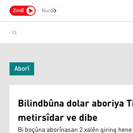
Zindî
Kurdî
Aborî
Bilindbûna dolar aboriya T
metirsîdar ve dibe
Bi boçûna aborînasan 2 xalên giring hene j