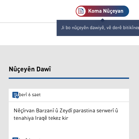
Koma Nûçeyan
Ji bo nûçeyên dawiyê, vê derê bitikîne
Nûçeyên Dawî
berî 6 saet
Nêçîrvan Barzanî û Zeydî parastina serwerî û
tenahiya Iraqê tekez kir