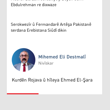
Ebdulrehman re dixwaze
Serokwezîr û Fermandarê Artêşa Pakistanê
serdana Erebistana Siûdî dikin
Mihemed Eli Destmalî
Nivîskar
Mihemed Eli Destmalî
Kurdên Rojava û hîleya Ehmed El-Şara