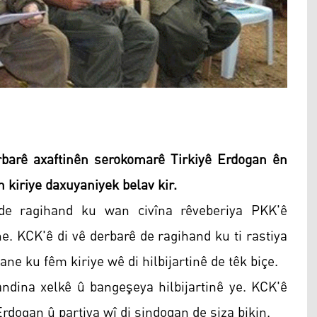
barê axaftinên serokomarê Tirkiyê Erdogan ên
kiriye daxuyaniyek belav kir.
de ragihand ku wan civîna rêveberiya PKK'ê
. KCK'ê di vê derbarê de ragihand ku ti rastiya
e ku fêm kiriye wê di hilbijartinê de têk biçe.
ndina xelkê û bangeşeya hilbijartinê ye. KCK'ê
Erdogan û partiya wî di sindoqan de siza bikin.