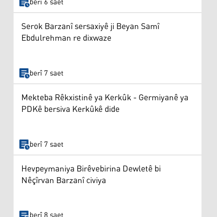
berî 6 saet
Serok Barzanî sersaxiyê ji Beyan Samî
Ebdulrehman re dixwaze
berî 7 saet
Mekteba Rêkxistinê ya Kerkûk - Germiyanê ya
PDKê bersiva Kerkûkê dide
berî 7 saet
Hevpeymaniya Birêvebirina Dewletê bi
Nêçîrvan Barzanî civiya
berî 8 saet