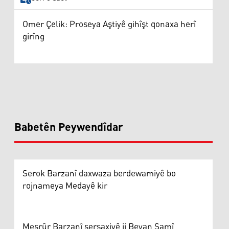
Omer Çelik: Proseya Aştiyê gihîşt qonaxa herî
girîng
Babetên Peywendîdar
Serok Barzanî daxwaza berdewamiyê bo
rojnameya Medayê kir
Mesrûr Barzanî sersaxiyê ji Beyan Samî