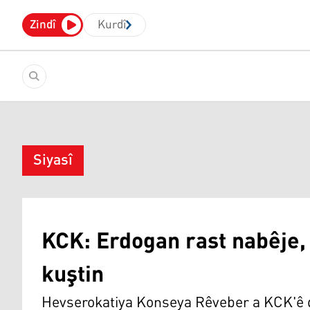
Zindî
Kurdî
Siyasî
KCK: Erdogan rast nabêje,
kuştin
Hevserokatiya Konseya Rêveber a KCK'ê d