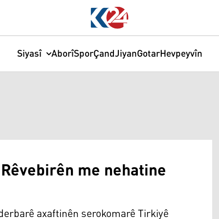
Siyasî
Aborî
Spor
Çand
Jiyan
Gotar
Hevpeyvîn
 Rêvebirên me nehatine
erbarê axaftinên serokomarê Tirkiyê