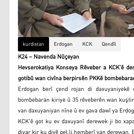
kurdistan
Erdogan
KCK
Qendîl
K24 – Navenda Nûçeyan
Hevserokatiya Konseya Rêveber a KCK'ê der
gotibû wan civîna berpirsên PKKê bombebaran 
Erdogan berî çend rojan di daxuyaniyekê 
bombebaran kiriye û 35 rêveberên wan kuştine
van daxuyaniyan nîne û ev gava dawî ya Erdogan
KCK'ê got ku ev daxuyanî derewek ji bo xapa
diyar kir ku divê gel li hemberî van derewan, 