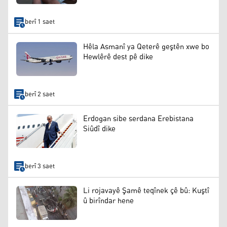
berî 1 saet
Hêla Asmanî ya Qeterê geştên xwe bo
Hewlêrê dest pê dike
berî 2 saet
Erdogan sibe serdana Erebistana
Siûdî dike
berî 3 saet
Li rojavayê Şamê teqînek çê bû: Kuştî
û birîndar hene