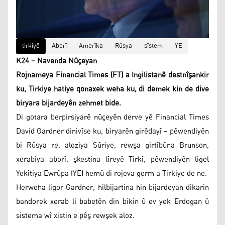
tirkiyê
Aborî
Amerîka
Rûsya
sîstem
YE
K24 – Navenda Nûçeyan
Rojnameya Financial Times (FT) a Ingilistanê destnîşankir
ku, Tirkiye hatiye qonaxek weha ku, di demek kin de dive
biryara bijardeyên zehmet bide.
Di gotara berpirsiyarê nûçeyên derve yê Financial Times
David Gardner dinivîse ku, biryarên girêdayî – pêwendiyên
bi Rûsya re, aloziya Sûriye, rewşa girtîbûna Brunson,
xerabiya aborî, şkestina lîreyê Tirkî, pêwendiyên ligel
Yekîtiya Ewrûpa (YE) hemû di rojeva germ a Tirkiye de ne.
Herweha ligor Gardner, hilbijartina hin bijardeyan dikarin
bandorek xerab li babetên din bikin û ev yek Erdogan û
sistema wî xistin e pêş rewşek aloz.