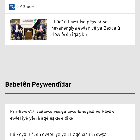
berî 3 saet
Ebûdî û Farsi Îsa pêşxistina
hevahengiya ewlehiyê ya Bexda û
Hewlêrê nîqaş kir
Babetên Peywendîdar
Kurdistan24 sedema rewşa amadebaşiyê ya hêzên
ewlehiyê yên Iraqê eşkere dike
Elî Zeydî hêzên ewlehiyê yên Iraqê xistin rewşa