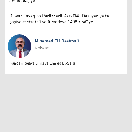
amadebaşiyê
Dijwar Fayeq bo Parêzgarê Kerkûkê: Daxuyaniya te
şaşiyeke stratejî ye û madeya 140ê zindî ye
Mihemed Eli Destmalî
Nivîskar
Mihemed Eli Destmalî
Kurdên Rojava û hîleya Ehmed El-Şara