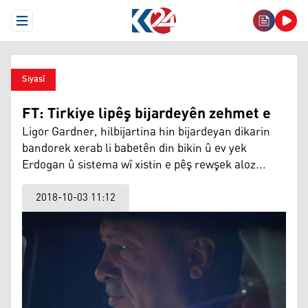
Open Menu
Siyasî
FT: Tirkiye lipêş bijardeyên zehmet e
Ligor Gardner, hilbijartina hin bijardeyan dikarin
bandorek xerab li babetên din bikin û ev yek
Erdogan û sistema wî xistin e pêş rewşek aloz...
2018-10-03 11:12