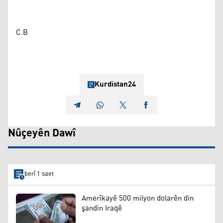
C.B
Kurdistan24
Nûçeyên Dawî
berî 1 saet
Amerîkayê 500 milyon dolarên din
şandin Iraqê