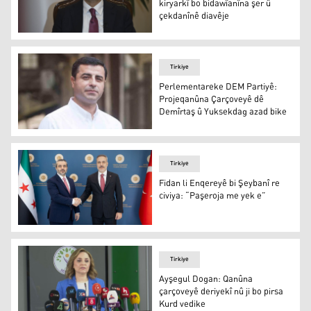
kiryarkî bo bidawîanîna şer û
çekdanînê diavêje
Efkan Ala
Tirkiye
Perlementareke DEM Partiyê:
Projeqanûna Çarçoveyê dê
Demîrtaş û Yuksekdag azad bike
Selahedîn Demîrtaş
Tirkiye
Fidan li Enqereyê bi Şeybanî re
civiya: “Paşeroja me yek e”
Fidan li Enqereyê bi Şeybanî re civiya: “Paşeroja me yek 
Tirkiye
Ayşegul Dogan: Qanûna
çarçoveyê deriyekî nû ji bo pirsa
Kurd vedike