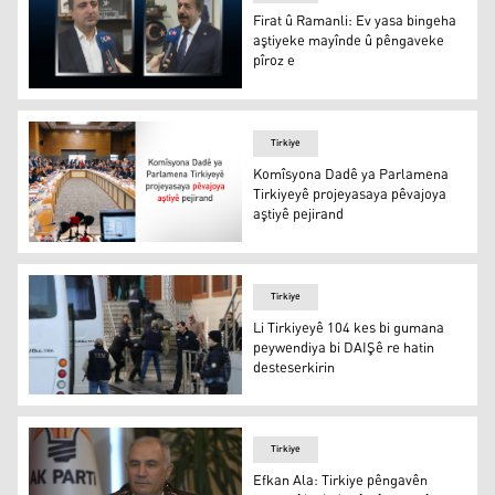
Firat û Ramanli: Ev yasa bingeha
aştiyeke mayînde û pêngaveke
pîroz e
Firat û Ramanli: Ev yasa bingeha aştiyeke mayînde û pê
Tirkiye
Komîsyona Dadê ya Parlamena
Tirkiyeyê projeyasaya pêvajoya
aştiyê pejirand
Komîsyona Dadê ya Parlamena Tirkiyeyê projeyasaya pêv
Tirkiye
Li Tirkiyeyê 104 kes bi gumana
peywendiya bi DAIŞê re hatin
desteserkirin
Li Tirkiyeyê 104 kes bi gumana peywendiya bi DAIŞê re h
Tirkiye
Efkan Ala: Tirkiye pêngavên