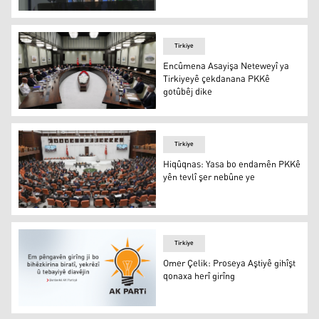
Ayşegul Dogan: Qanûna çarçoveyê deriyekî nû ji bo pirsa
Tirkiye
Encûmena Asayişa Neteweyî ya
Tirkiyeyê çekdanana PKKê
gotûbêj dike
Encûmena Asayişa Neteweyî ya Tirkiyeyê çekdanana PKK
Tirkiye
Hiqûqnas: Yasa bo endamên PKKê
yên tevlî şer nebûne ye
Hiqûqnas: Yasa bo endamên PKKê yên tevlî şer nebûne 
Tirkiye
Omer Çelik: Proseya Aştiyê gihîşt
qonaxa herî girîng
Omer Çelik