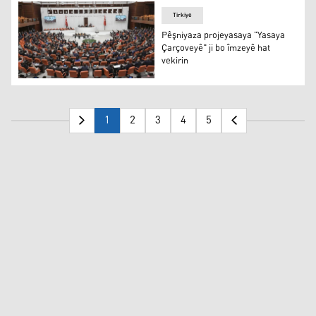
Tirkiye
Pêşniyaza projeyasaya "Yasaya
Çarçoveyê" ji bo îmzeyê hat
vekirin
Pêşniyaza projeyasaya "Yasaya Çarçoveyê" ji bo îmzeyê h
1
2
3
4
5