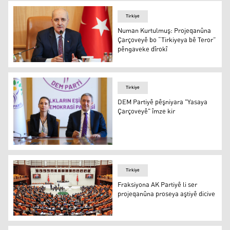
Tirkiye
Numan Kurtulmuş: Projeqanûna
Çarçoveyê bo “Tirkiyeya bê Teror”
pêngaveke dîrokî
Numan Kurtulmuş
Tirkiye
DEM Partiyê pêşniyara "Yasaya
Çarçoveyê" îmze kir
DEM Partiyê pêşniyara "Yasaya Çarçoveyê" îmze kir
Tirkiye
Fraksiyona AK Partiyê li ser
projeqanûna proseya aştiyê dicive
Fraksiyona AK Partiyê li ser projeqanûna proseya aştiyê 