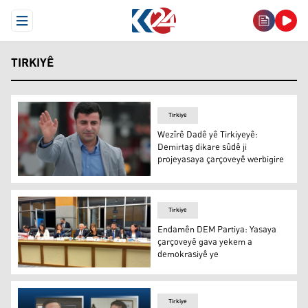
Open Menu
TIRKIYÊ
Tirkiye
Wezîrê Dadê yê Tirkiyeyê:
Demirtaş dikare sûdê ji
projeyasaya çarçoveyê werbigire
Wezîrê Dadê yê Tirkiyeyê: Demirtaş dikare sûdê ji proje
Tirkiye
Endamên DEM Partiya: Yasaya
çarçoveyê gava yekem a
demokrasiyê ye
Endamên DEM Partiya: Yasaya çarçoveyê gava yekem a 
Tirkiye