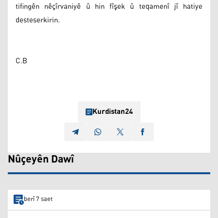
tifingên nêçîrvaniyê û hin fîşek û teqamenî jî hatiye
desteserkirin.
C.B
Kurdistan24
Nûçeyên Dawî
berî 7 saet