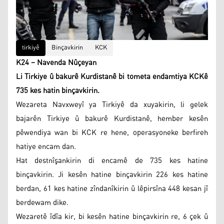
tirkiyê
Binçavkirin
KCK
K24 – Navenda Nûçeyan
Li Tirkiye û bakurê Kurdistanê bi tometa endamtiya KCKê
735 kes hatin binçavkirin.
Wezareta Navxweyî ya Tirkiyê da xuyakirin, li gelek
bajarên Tirkiye û bakurê Kurdistanê, hember kesên
pêwendiya wan bi KCK re hene, operasyoneke berfireh
hatiye encam dan.
Hat destnîşankirin di encamê de 735 kes hatine
binçavkirin. Ji kesên hatine binçavkirin 226 kes hatine
berdan, 61 kes hatine zîndanîkirin û lêpirsîna 448 kesan jî
berdewam dike.
Wezaretê îdîa kir, bi kesên hatine binçavkirin re, 6 çek û