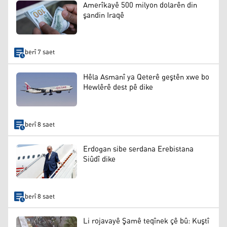
Amerîkayê 500 milyon dolarên din
şandin Iraqê
berî 7 saet
Hêla Asmanî ya Qeterê geştên xwe bo
Hewlêrê dest pê dike
berî 8 saet
Erdogan sibe serdana Erebistana
Siûdî dike
berî 8 saet
Li rojavayê Şamê teqînek çê bû: Kuştî