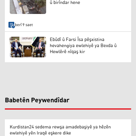
û birîndar hene
berî 9 saet
Ebûdî û Farsi Îsa pêşxistina
hevahengiya ewlehiyê ya Bexda û
Hewlêrê nîqaş kir
Babetên Peywendîdar
Kurdistan24 sedema rewşa amadebaşiyê ya hêzên
ewlehiyê yên Iraqê eşkere dike