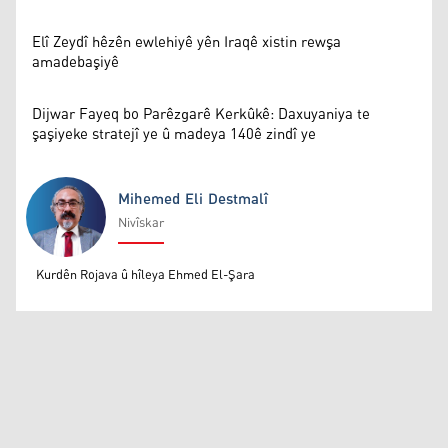
Elî Zeydî hêzên ewlehiyê yên Iraqê xistin rewşa
amadebaşiyê
Dijwar Fayeq bo Parêzgarê Kerkûkê: Daxuyaniya te
şaşiyeke stratejî ye û madeya 140ê zindî ye
Mihemed Eli Destmalî
Nivîskar
Mihemed Eli Destmalî
Kurdên Rojava û hîleya Ehmed El-Şara