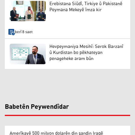
Erebistana Siûdî, Tirkiye û Pakistanê
Peymana Mekeyê îmza kir
berî 8 saet
Hevpeymaniya Mesihî: Serok Barzanî
û Kurdistan bo pêkhateyan
penageheke aram bûn
Babetên Peywendîdar
Amerîkayê 500 milyon dolarên din şandin Iraqê