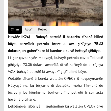
Cîhan
Aborî
Petrol
Hewlêr (K24) – Buhayê petrolê li bazarên cîhanê bilind
bûye, bermîlek petrola brent a xav, gihîştiye 75.63
dolaran, ev guherîneke bi bandor e ku vê hefteyê çêbûye.
Li gor çavkaniyên medyayî, buhayê petrola xav a Teksasê
gihiştiye 73.35 dolara amerîkî, di vê hefteyê de bi rêjeya
%2.4 buhayê petrolê bi awayekî giştî bilind bûye.
Welatên cîhanê li benda welatên OPEC+ û hevpeymanên
Rûsyayê ne, ku biryar e di destpêka meha Tîrmehê de
bicive ji bo kêmkirina berhemanîna petrolê li ser asta
herêmê û cîhanê.
Lêkolînerên aboriyê jî ragihandine ku welatên OPEC+ divê