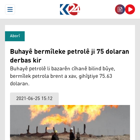
Open Menu
Aborî
Buhayê bermîleke petrolê ji 75 dolaran
derbas kir
Buhayê petrolê li bazarên cîhanê bilind bûye,
bermîlek petrola brent a xav, gihîştiye 75.63
dolaran.
2021-06-25 15:12