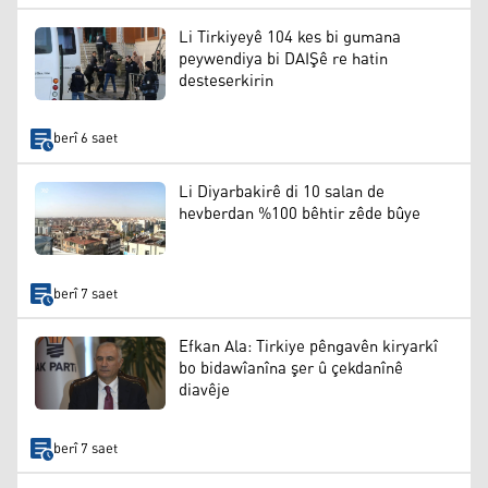
Li Tirkiyeyê 104 kes bi gumana
peywendiya bi DAIŞê re hatin
desteserkirin
berî 6 saet
Li Diyarbakirê di 10 salan de
hevberdan %100 bêhtir zêde bûye
berî 7 saet
Efkan Ala: Tirkiye pêngavên kiryarkî
bo bidawîanîna şer û çekdanînê
diavêje
berî 7 saet