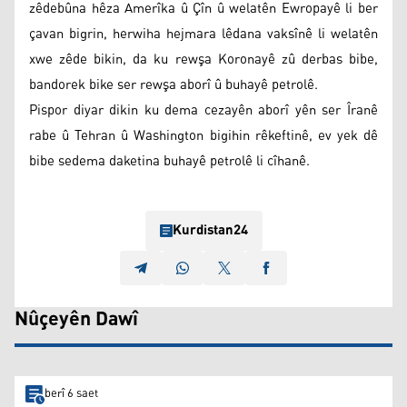
zêdebûna hêza Amerîka û Çîn û welatên Ewropayê li ber
çavan bigrin, herwiha hejmara lêdana vaksînê li welatên
xwe zêde bikin, da ku rewşa Koronayê zû derbas bibe,
bandorek bike ser rewşa aborî û buhayê petrolê.
Pispor diyar dikin ku dema cezayên aborî yên ser Îranê
rabe û Tehran û Washington bigihin rêkeftinê, ev yek dê
bibe sedema daketina buhayê petrolê li cîhanê.
Kurdistan24
Nûçeyên Dawî
berî 6 saet