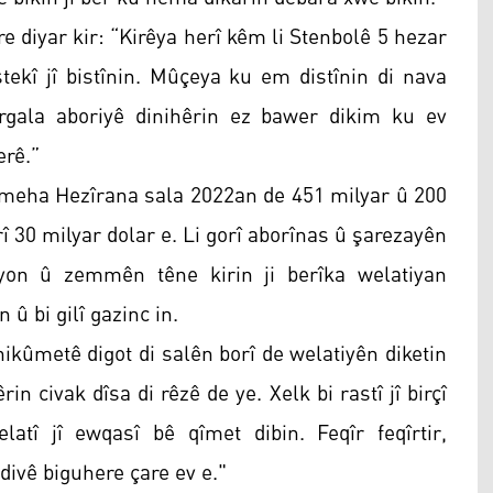
 diyar kir: “Kirêya herî kêm li Stenbolê 5 hezar
tekî jî bistînin. Mûçeya ku em distînin di nava
rgala aboriyê dinihêrin ez bawer dikim ku ev
erê.”
a meha Hezîrana sala 2022an de 451 milyar û 200
rî 30 milyar dolar e. Li gorî aborînas û şarezayên
syon û zemmên têne kirin ji berîka welatiyan
 û bi gilî gazinc in.
 hikûmetê digot di salên borî de welatiyên diketin
 civak dîsa di rêzê de ye. Xelk bi rastî jî birçî
atî jî ewqasî bê qîmet dibin. Feqîr feqîrtir,
ivê biguhere çare ev e."