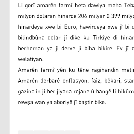
Li gorî amarên fermî heta dawiya meha Teba
milyon dolaran hinarde 206 milyar û 399 milyo
hinardeya xwe bi Euro, hawirdeya xwe jî bi 
bilindbûna dolar jî dike ku Tirkiye di hin
berheman ya ji derve jî biha bikire. Ev jî 
welatiyan.
Amarên fermî yên ku têne ragihandin metirsi
Amarên derbarê enflasyon, faîz, bêkarî, sta
gazinc in ji ber jiyana rojane û bangê li hikûm
rewşa wan ya aboriyê jî baştir bike.