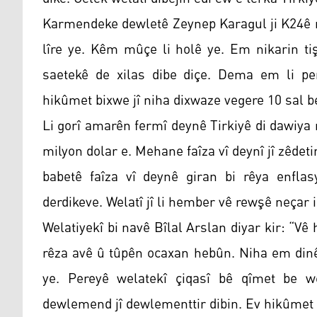
Karmendeke dewletê Zeynep Karagul ji K24ê re
lîre ye. Kêm mûçe li holê ye. Em nikarin tiş
saetekê de xilas dibe diçe. Dema em li pe
hikûmet bixwe jî niha dixwaze vegere 10 sal b
Li gorî amarên fermî deynê Tirkiyê di dawiy
milyon dolar e. Mehane faîza vî deynî jî zêdeti
babetê faîza vî deynê giran bi rêya enfla
derdikeve. Welatî jî li hember vê rewşê neçar in
Welatiyekî bi navê Bîlal Arslan diyar kir: “Vê
rêza avê û tûpên ocaxan hebûn. Niha em dinêrin
ye. Pereyê welatekî çiqasî bê qîmet be wel
dewlemend jî dewlementtir dibin. Ev hikûmet d