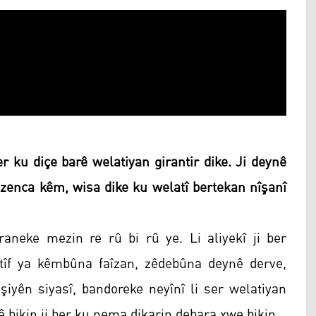
er ku diçe barê welatiyan girantir dike. Ji deynê
ezenca kêm, wisa dike ku welatî bertekan nîşanî
aneke mezin re rû bi rû ye. Li aliyekî ji ber
egatîf ya kêmbûna faîzan, zêdebûna deynê derve,
şiyên siyasî, bandoreke neyînî li ser welatiyan
yê bikin ji ber ku nema dikarin debara xwe bikin.