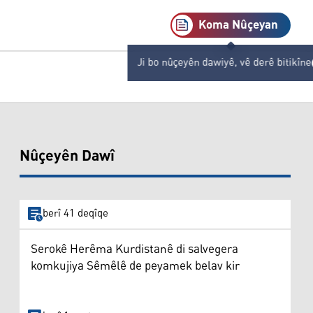
Koma Nûçeyan
Ji bo nûçeyên dawiyê, vê derê bitikîne
Nûçeyên Dawî
berî 41 deqîqe
Serokê Herêma Kurdistanê di salvegera
komkujiya Sêmêlê de peyamek belav kir