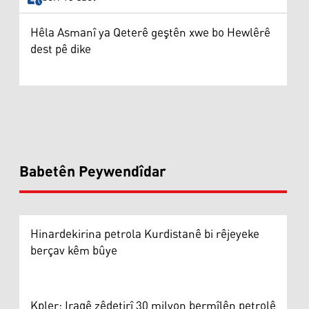
Hêla Asmanî ya Qeterê geştên xwe bo Hewlêrê
dest pê dike
Babetên Peywendîdar
Hinardekirina petrola Kurdistanê bi rêjeyeke
berçav kêm bûye
Kpler: Iraqê zêdetirî 30 milyon bermîlên petrolê