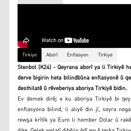
Tirkiye
Aborî
Enflasyon
Tirkiye
Stenbol (K24) - Qeyrana aborî ya li Tirkiyê h
derve bigirin heta bilindbûna enflasyonê û q
desthilatê û rêveberiya aboriya Tirkiyê bidin.
Ev demek dirêj e ku aboriya Tirkiyê bi qeyr
enflasyona bilind, li aliyê din jî, seyra n
rewşa krîtîk ya Euro li hember Dolar û rakê
dike. Gelek welatî dibêjin êdî ew ê terka Tirki