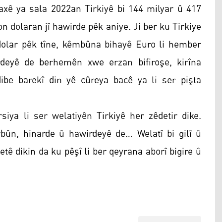
xê ya sala 2022an Tirkiyê bi 144 milyar û 417
n dolaran jî hawirde pêk aniye. Ji ber ku Tirkiye
dolar pêk tîne, kêmbûna bihayê Euro li hember
ardeyê de berhemên xwe erzan bifiroşe, kirîna
dibe barekî din yê cûreya bacê ya li ser pişta
ya li ser welatiyên Tirkiyê her zêdetir dike.
rbûn, hinarde û hawirdeyê de… Welatî bi gilî û
etê dikin da ku pêşî li ber qeyrana aborî bigire û