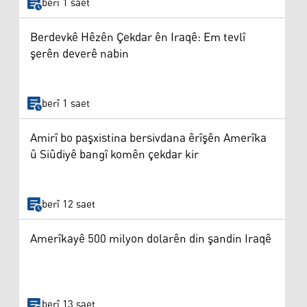
berî 1 saet
Berdevkê Hêzên Çekdar ên Iraqê: Em tevlî
şerên deverê nabin
berî 1 saet
Amirî bo paşxistina bersivdana êrîşên Amerîka
û Siûdiyê bangî komên çekdar kir
berî 12 saet
Amerîkayê 500 milyon dolarên din şandin Iraqê
berî 13 saet