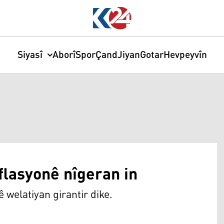
Siyasî
Aborî
Spor
Çand
Jiyan
Gotar
Hevpeyvîn
nflasyonê nîgeran in
ê welatiyan girantir dike.