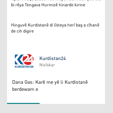
bi rêya Tengava Hurmizê hinarde kirine
Hinguvê Kurdistanê di lîsteya herî baş a cîhanê
de cih digire
Kurdistan24
Nivîskar
Kurdistan24
Dana Gas: Karê me yê li Kurdistanê
berdewam e