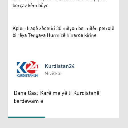
berçav kêm bûye
Kpler: Iraqê zêdetirî 30 milyon bermîlên petrolê
bi rêya Tengava Hurmizê hinarde kirine
Kurdistan24
Nivîskar
Kurdistan24
Dana Gas: Karê me yê li Kurdistanê
berdewam e