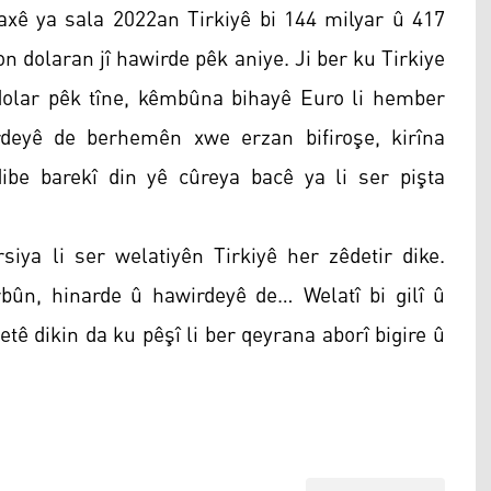
xê ya sala 2022an Tirkiyê bi 144 milyar û 417
n dolaran jî hawirde pêk aniye. Ji ber ku Tirkiye
dolar pêk tîne, kêmbûna bihayê Euro li hember
ardeyê de berhemên xwe erzan bifiroşe, kirîna
dibe barekî din yê cûreya bacê ya li ser pişta
ya li ser welatiyên Tirkiyê her zêdetir dike.
rbûn, hinarde û hawirdeyê de… Welatî bi gilî û
etê dikin da ku pêşî li ber qeyrana aborî bigire û