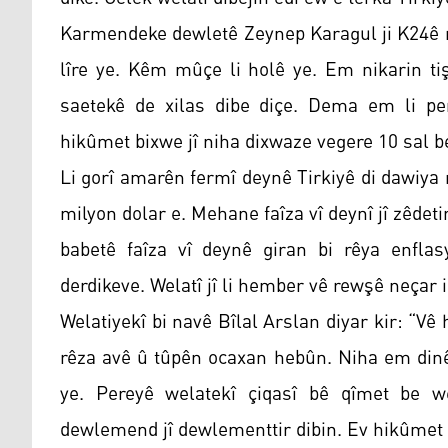
Karmendeke dewletê Zeynep Karagul ji K24ê re
lîre ye. Kêm mûçe li holê ye. Em nikarin tiş
saetekê de xilas dibe diçe. Dema em li pe
hikûmet bixwe jî niha dixwaze vegere 10 sal b
Li gorî amarên fermî deynê Tirkiyê di dawiy
milyon dolar e. Mehane faîza vî deynî jî zêdeti
babetê faîza vî deynê giran bi rêya enfla
derdikeve. Welatî jî li hember vê rewşê neçar in
Welatiyekî bi navê Bîlal Arslan diyar kir: “Vê
rêza avê û tûpên ocaxan hebûn. Niha em dinêrin
ye. Pereyê welatekî çiqasî bê qîmet be wel
dewlemend jî dewlementtir dibin. Ev hikûmet d