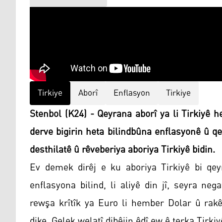
Tirkiye
Aborî
Enflasyon
Tirkiye
Stenbol (K24) - Qeyrana aborî ya li Tirkiyê h
derve bigirin heta bilindbûna enflasyonê û q
desthilatê û rêveberiya aboriya Tirkiyê bidin.
Ev demek dirêj e ku aboriya Tirkiyê bi qeyr
enflasyona bilind, li aliyê din jî, seyra n
rewşa krîtîk ya Euro li hember Dolar û rakê
dike. Gelek welatî dibêjin êdî ew ê terka Tirki