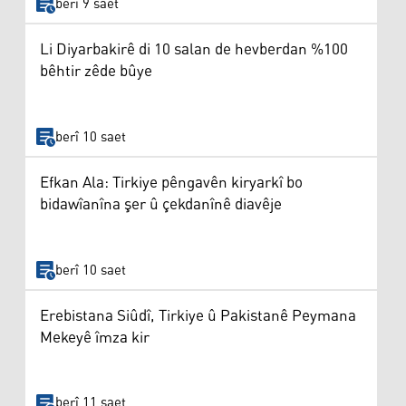
berî 9 saet
Li Diyarbakirê di 10 salan de hevberdan %100
bêhtir zêde bûye
berî 10 saet
Efkan Ala: Tirkiye pêngavên kiryarkî bo
bidawîanîna şer û çekdanînê diavêje
berî 10 saet
Erebistana Siûdî, Tirkiye û Pakistanê Peymana
Mekeyê îmza kir
berî 11 saet