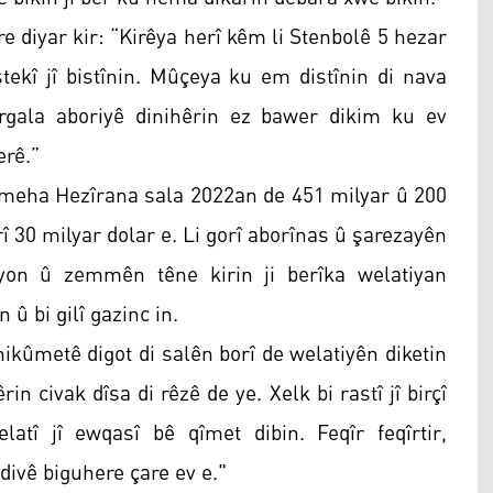
 diyar kir: “Kirêya herî kêm li Stenbolê 5 hezar
tekî jî bistînin. Mûçeya ku em distînin di nava
rgala aboriyê dinihêrin ez bawer dikim ku ev
erê.”
a meha Hezîrana sala 2022an de 451 milyar û 200
rî 30 milyar dolar e. Li gorî aborînas û şarezayên
syon û zemmên têne kirin ji berîka welatiyan
 û bi gilî gazinc in.
 hikûmetê digot di salên borî de welatiyên diketin
 civak dîsa di rêzê de ye. Xelk bi rastî jî birçî
atî jî ewqasî bê qîmet dibin. Feqîr feqîrtir,
ivê biguhere çare ev e."