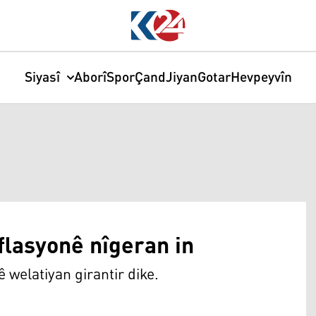
Siyasî
Aborî
Spor
Çand
Jiyan
Gotar
Hevpeyvîn
nflasyonê nîgeran in
ê welatiyan girantir dike.