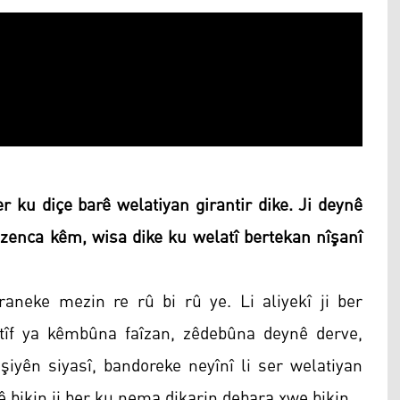
er ku diçe barê welatiyan girantir dike. Ji deynê
ezenca kêm, wisa dike ku welatî bertekan nîşanî
aneke mezin re rû bi rû ye. Li aliyekî ji ber
egatîf ya kêmbûna faîzan, zêdebûna deynê derve,
şiyên siyasî, bandoreke neyînî li ser welatiyan
yê bikin ji ber ku nema dikarin debara xwe bikin.