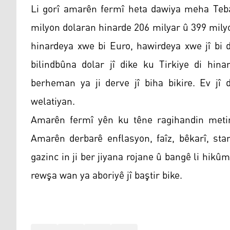
Li gorî amarên fermî heta dawiya meha Teba
milyon dolaran hinarde 206 milyar û 399 milyo
hinardeya xwe bi Euro, hawirdeya xwe jî bi 
bilindbûna dolar jî dike ku Tirkiye di hin
berheman ya ji derve jî biha bikire. Ev jî 
welatiyan.
Amarên fermî yên ku têne ragihandin metirsi
Amarên derbarê enflasyon, faîz, bêkarî, sta
gazinc in ji ber jiyana rojane û bangê li hikûm
rewşa wan ya aboriyê jî baştir bike.