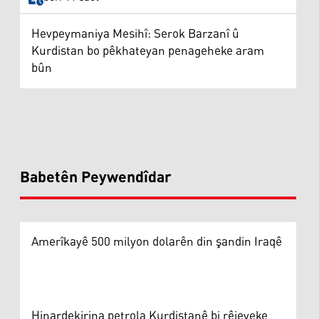
Hevpeymaniya Mesihî: Serok Barzanî û
Kurdistan bo pêkhateyan penageheke aram
bûn
Babetên Peywendîdar
Amerîkayê 500 milyon dolarên din şandin Iraqê
Hinardekirina petrola Kurdistanê bi rêjeyeke