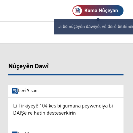
Koma Nûçeyan
Ji bo nûçeyên dawiyê, vê derê bitikîne
Nûçeyên Dawî
berî 9 saet
Li Tirkiyeyê 104 kes bi gumana peywendiya bi
DAIŞê re hatin desteserkirin