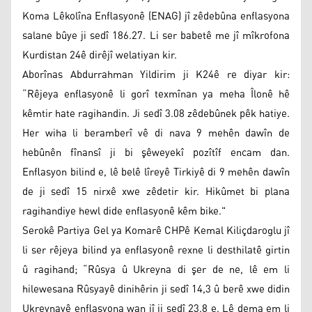
Koma Lêkolîna Enflasyonê (ENAG) jî zêdebûna enflasyona
salane bûye ji sedî 186.27. Li ser babetê me jî mîkrofona
Kurdistan 24ê dirêjî welatiyan kir.
Aborînas Abdurrahman Yildirim ji K24ê re diyar kir:
“Rêjeya enflasyonê li gorî texmînan ya meha Îlonê hê
kêmtir hate ragihandin. Ji sedî 3.08 zêdebûnek pêk hatiye.
Her wiha li beramberî vê di nava 9 mehên dawîn de
hebûnên fînansî ji bi şêweyekî pozîtîf encam dan.
Enflasyon bilind e, lê belê lîreyê Tirkiyê di 9 mehên dawîn
de ji sedî 15 nirxê xwe zêdetir kir. Hikûmet bi plana
ragihandiye hewl dide enflasyonê kêm bike."
Serokê Partiya Gel ya Komarê CHPê Kemal Kiliçdaroglu jî
li ser rêjeya bilind ya enflasyonê rexne li desthilatê girtin
û ragihand; “Rûsya û Ukreyna di şer de ne, lê em li
hilewesana Rûsyayê dinihêrin ji sedî 14,3 û berê xwe didin
Ukreynayê enflasyona wan jî ji sedî 23.8 e. Lê dema em li