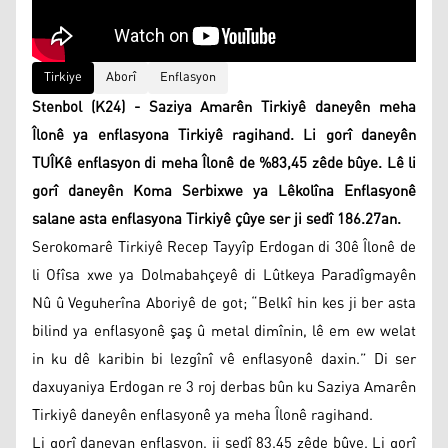
Tirkiye
Aborî
Enflasyon
Stenbol (K24) - Saziya Amarên Tirkiyê daneyên meha
Îlonê ya enflasyona Tirkiyê ragihand. Li gorî daneyên
TUÎKê enflasyon di meha Îlonê de %83,45 zêde bûye. Lê li
gorî daneyên Koma Serbixwe ya Lêkolîna Enflasyonê
salane asta enflasyona Tirkiyê çûye ser ji sedî 186.27an.
Serokomarê Tirkiyê Recep Tayyîp Erdogan di 30ê Îlonê de
li Ofîsa xwe ya Dolmabahçeyê di Lûtkeya Paradîgmayên
Nû û Veguherîna Aboriyê de got; “Belkî hin kes ji ber asta
bilind ya enflasyonê şaş û metal dimînin, lê em ew welat
in ku dê karibin bi lezgînî vê enflasyonê daxin.” Di ser
daxuyaniya Erdogan re 3 roj derbas bûn ku Saziya Amarên
Tirkiyê daneyên enflasyonê ya meha Îlonê ragihand.
Li gorî daneyan enflasyon, ji sedî 83.45 zêde bûye. Li gorî