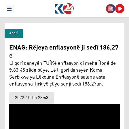
Open Menu
Aborî
ENAG: Rêjeya enflasyonê ji sedî 186,27
e
Li gorî daneyên TUÎKê enflasyon di meha Îlonê de
%83,45 zêde bûye. Lê li gorî daneyên Koma
Serbixwe ya Lêkolîna Enflasyonê salane asta
enflasyona Tirkiyê çûye ser ji sedî 186.27an.
2022-10-05 23:48