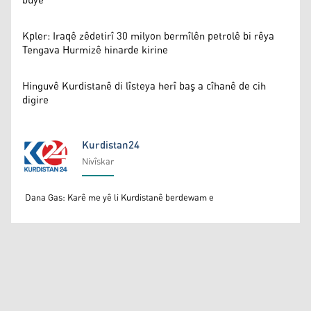
bûye
Kpler: Iraqê zêdetirî 30 milyon bermîlên petrolê bi rêya
Tengava Hurmizê hinarde kirine
Hinguvê Kurdistanê di lîsteya herî baş a cîhanê de cih
digire
Kurdistan24
Nivîskar
Kurdistan24
Dana Gas: Karê me yê li Kurdistanê berdewam e