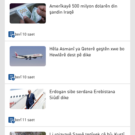
Amerîkayê 500 milyon dolarên din
şandin Iraqê
berî 10 saet
Hêla Asmanî ya Qeterê geştên xwe bo
Hewlêrê dest pê dike
berî 10 saet
Erdogan sibe serdana Erebistana
Siûdî dike
berî 11 saet
Li rojavayê Şamê teqînek çê bû: Kuştî