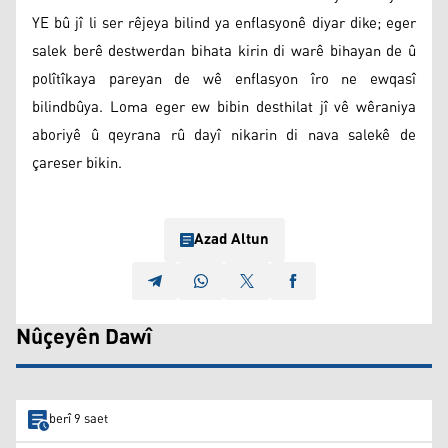
YE bû jî li ser rêjeya bilind ya enflasyonê diyar dike; eger
salek berê destwerdan bihata kirin di warê bihayan de û
polîtîkaya pareyan de wê enflasyon îro ne ewqasî
bilindbûya. Loma eger ew bibin desthilat jî vê wêraniya
aboriyê û qeyrana rû dayî nikarin di nava salekê de
çareser bikin.
Azad Altun
Nûçeyên Dawî
berî 9 saet