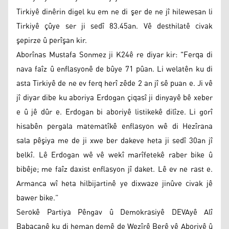
Tirkiyê dinêrin digel ku em ne di şer de ne jî hilewesan li
Tirkiyê çûye ser ji sedî 83.45an. Vê desthilatê civak
şepirze û perîşan kir.
Aborînas Mustafa Sonmez ji K24ê re diyar kir: "Ferqa di
nava faîz û enflasyonê de bûye 71 pûan. Li welatên ku di
asta Tirkiyê de ne ev ferq herî zêde 2 an jî sê puan e. Ji vê
jî diyar dibe ku aboriya Erdogan çiqasî ji dinyayê bê xeber
e û jê dûr e. Erdogan bi aboriyê listikekê dilîze. Li gorî
hisabên pergala matematîkê enflasyon wê di Hezîrana
sala pêşiya me de ji xwe ber dakeve heta ji sedî 30an jî
belkî. Lê Erdogan wê vê wekî marîfetekê raber bike û
bibêje; me faîz daxist enflasyon jî daket. Lê ev ne rast e.
Armanca wî heta hilbijartinê ye dixwaze jinûve civak jê
bawer bike.”
Serokê Partiya Pêngav û Demokrasiyê DEVAyê Alî
Babacanê ku di heman demê de Wezîrê Berê yê Aboriyê û