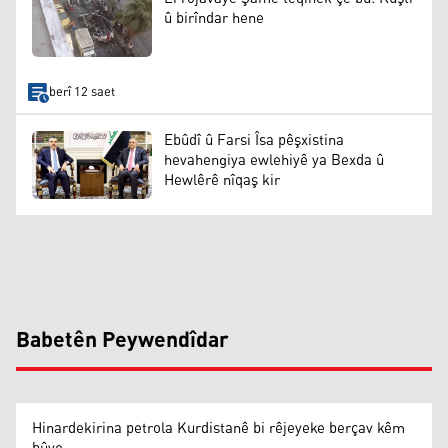
û birîndar hene
berî 12 saet
Ebûdî û Farsi Îsa pêşxistina
hevahengiya ewlehiyê ya Bexda û
Hewlêrê nîqaş kir
Babetên Peywendîdar
Hinardekirina petrola Kurdistanê bi rêjeyeke berçav kêm