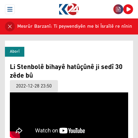
Open Menu
Mesrûr Barzanî: Ti peywendiyên me bi Îsraîlê re nînin
Aborî
Li Stenbolê bihayê hatûçûnê ji sedî 30
zêde bû
2022-12-28 23:50