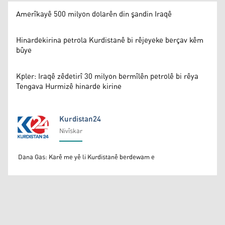
Amerîkayê 500 milyon dolarên din şandin Iraqê
Hinardekirina petrola Kurdistanê bi rêjeyeke berçav kêm
bûye
Kpler: Iraqê zêdetirî 30 milyon bermîlên petrolê bi rêya
Tengava Hurmizê hinarde kirine
Kurdistan24
Nivîskar
Kurdistan24
Dana Gas: Karê me yê li Kurdistanê berdewam e