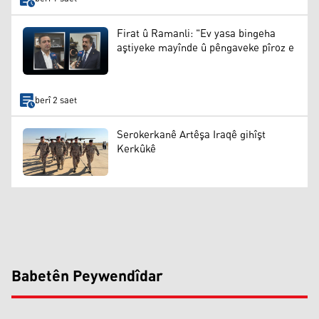
Firat û Ramanli: "Ev yasa bingeha
aştiyeke mayînde û pêngaveke pîroz e
berî 2 saet
Serokerkanê Artêşa Iraqê gihîşt
Kerkûkê
Babetên Peywendîdar