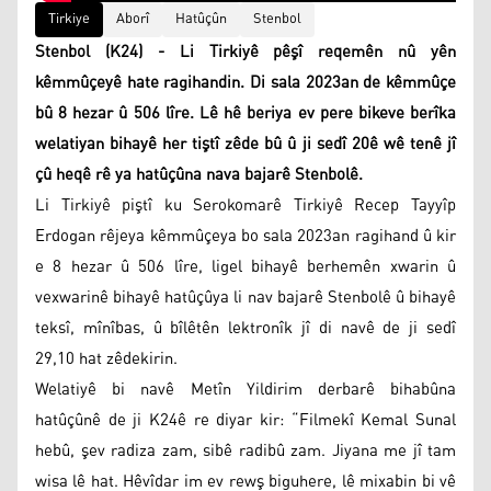
Tirkiye
Aborî
Hatûçûn
Stenbol
Stenbol (K24) - Li Tirkiyê pêşî reqemên nû yên
kêmmûçeyê hate ragihandin. Di sala 2023an de kêmmûçe
bû 8 hezar û 506 lîre. Lê hê beriya ev pere bikeve berîka
welatiyan bihayê her tiştî zêde bû û ji sedî 20ê wê tenê jî
çû heqê rê ya hatûçûna nava bajarê Stenbolê.
Li Tirkiyê piştî ku Serokomarê Tirkiyê Recep Tayyîp
Erdogan rêjeya kêmmûçeya bo sala 2023an ragihand û kir
e 8 hezar û 506 lîre, ligel bihayê berhemên xwarin û
vexwarinê bihayê hatûçûya li nav bajarê Stenbolê û bihayê
teksî, mînîbas, û bîlêtên lektronîk jî di navê de ji sedî
29,10 hat zêdekirin.
Welatiyê bi navê Metîn Yildirim derbarê bihabûna
hatûçûnê de ji K24ê re diyar kir: “Filmekî Kemal Sunal
hebû, şev radiza zam, sibê radibû zam. Jiyana me jî tam
wisa lê hat. Hêvîdar im ev rewş biguhere, lê mixabin bi vê