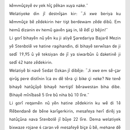
kêmmûçeyê ev yek hîç pêkan xuya nake.”
Welatiyeke din jî destnîşan kir: “Ji xwe beriya ku
kêmmûçe bê zêdekirin her tişt berdewam zêde dibû. Em
hemû dizanin ev hemû gavên şaş in, lê êdî çi bêjin!”
Li gorî bihayên nû yên ku ji aliyê Şaredariya Bajarê Mezin
yê Stenbolê ve hatine ragihandin, di bihayê serwîsan de ji
sedî 19,95 û yê teksiyan de jî ya siwarbûn û daketinê ji
sedî 42 hate zêdekirin.
Welatiyê bi navê Sedat Ozkan jî dibêje: “Ji xwe em sê-çar
qirûş pere distînin îca ev dê têra çi bike çi neke? Ne tenê
bihayê hatûçûyê bihayê hertiştî bêrawestan biha dibe.
Bihayê mînîbasê 5 lîre bû niha bû 10 lîre.”
Li gorî reqamên nû yên hatine zêdekirin ku wê di 1ê
Rêbendanê de bêne karîgerkirin, mesafeya herî dirêj ya
hatûçûna nava Stenbolê jî bûye 22 lîre. Dema welatiyek
bixwaze rojane 4 caran vê mesafeyê biçe û bê, mehane dê