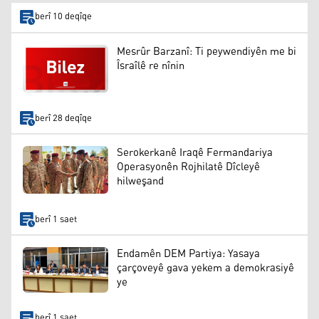
berî 10 deqîqe
Mesrûr Barzanî: Ti peywendiyên me bi
Îsraîlê re nînin
berî 28 deqîqe
Serokerkanê Iraqê Fermandariya
Operasyonên Rojhilatê Dîcleyê
hilweşand
berî 1 saet
Endamên DEM Partiya: Yasaya
çarçoveyê gava yekem a demokrasiyê
ye
berî 1 saet