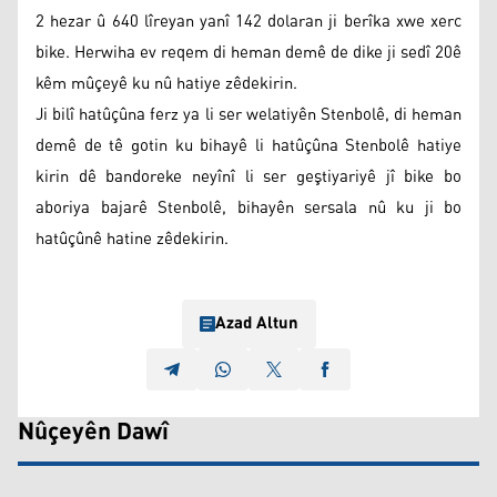
2 hezar û 640 lîreyan yanî 142 dolaran ji berîka xwe xerc
bike. Herwiha ev reqem di heman demê de dike ji sedî 20ê
kêm mûçeyê ku nû hatiye zêdekirin.
Ji bilî hatûçûna ferz ya li ser welatiyên Stenbolê, di heman
demê de tê gotin ku bihayê li hatûçûna Stenbolê hatiye
kirin dê bandoreke neyînî li ser geştiyariyê jî bike bo
aboriya bajarê Stenbolê, bihayên sersala nû ku ji bo
hatûçûnê hatine zêdekirin.
Azad Altun
Nûçeyên Dawî