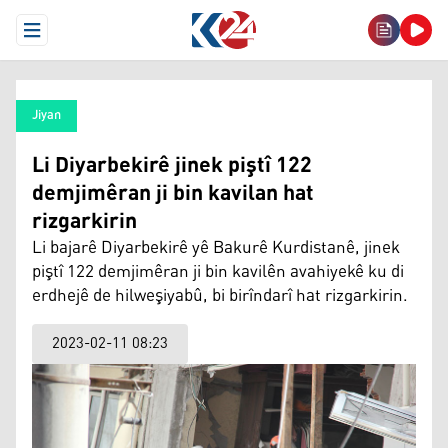
Open Menu
Jiyan
Li Diyarbekirê jinek piştî 122
demjimêran ji bin kavilan hat
rizgarkirin
Li bajarê Diyarbekirê yê Bakurê Kurdistanê, jinek
piştî 122 demjimêran ji bin kavilên avahiyekê ku di
erdhejê de hilweşiyabû, bi birîndarî hat rizgarkirin.
2023-02-11 08:23