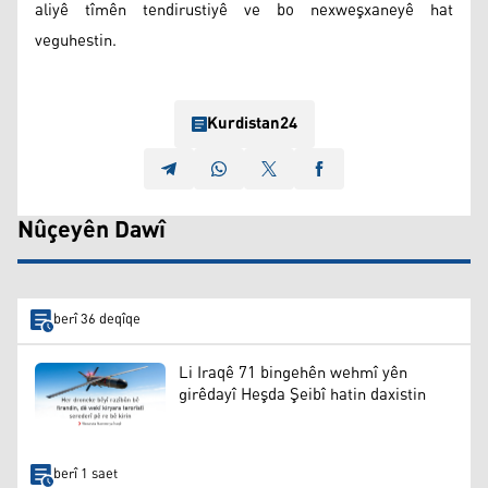
aliyê tîmên tendirustiyê ve bo nexweşxaneyê hat
veguhestin.
Kurdistan24
Nûçeyên Dawî
berî 36 deqîqe
Li Iraqê 71 bingehên wehmî yên
girêdayî Heşda Şeibî hatin daxistin
berî 1 saet