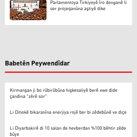
Parlamentoya Tirkiyeyê îro denganê li
ser projeqanûna aştiyê dike
Babetên Peywendîdar
Kirmanşan ji bo rûbirûbûna hişkesaliyê berê xwe dide
çandina "zêrê sor"
Li Dihokê bikaranîna enerjiya rojê ber bi zêdebûnê ve diçe
Li Diyarbakirê di 10 salan de hevberdan %100 bêhtir zêde
bûye