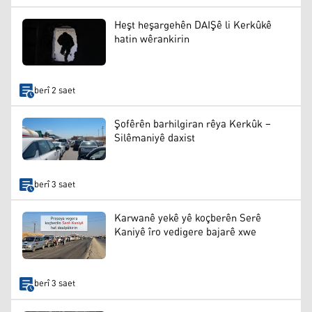
Heşt heşargehên DAIŞê li Kerkûkê
hatin wêrankirin
berî 2 saet
Şofêrên barhilgiran rêya Kerkûk –
Silêmaniyê daxist
berî 3 saet
Karwanê yekê yê koçberên Serê
Kaniyê îro vedigere bajarê xwe
berî 3 saet