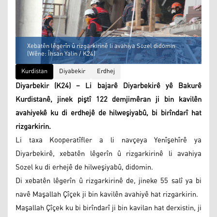
Xebatên lêgerîn û rizgarkirinê li avahiya Sozel didomin
(Wêne: Îhsan Yalin / K24)
Kurdistan
Diyabekir
Erdhej
Diyarbekir (K24) – Li bajarê Diyarbekirê yê Bakurê
Kurdistanê, jinek piştî 122 demjimêran ji bin kavilên
avahiyekê ku di erdhejê de hilweşiyabû, bi birîndarî hat
rizgarkirin.
Li taxa Kooperatîfler a li navçeya Yenîşehîrê ya
Diyarbekirê, xebatên lêgerîn û rizgarkirinê li avahiya
Sozel ku di erhejê de hilweşiyabû, didomin.
Di xebatên lêgerîn û rizgarkirinê de, jineke 55 salî ya bi
navê Maşallah Çîçek ji bin kavilên avahiyê hat rizgarkirin.
Maşallah Çîçek ku bi birîndarî ji bin kavilan hat derxistin, ji