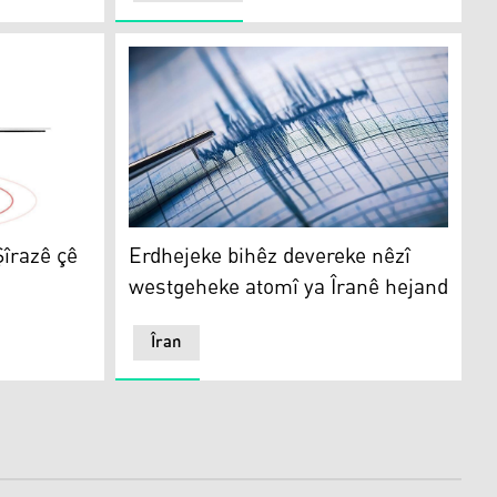
azê çê bû
Erdhejeke bihêz devereke nêzî westgeheke a
Şîrazê çê
Erdhejeke bihêz devereke nêzî
westgeheke atomî ya Îranê hejand
Îran