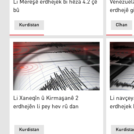
Li Mereşê erdhejek bi hêza 4.2 çê
Venezuel
bû
erdhejê g
Kurdistan
Cîhan
Li Xaneqîn û Kirmaşanê 2 erdhejên li pey hev rû dan
Li navçeya
Li Xaneqîn û Kirmaşanê 2
Li navçe
erdhejên li pey hev rû dan
erdhejek b
Kurdistan
Kurdista