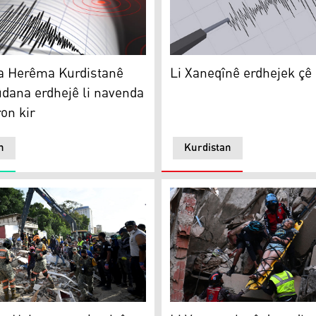
Herêma Kurdistanê nûçeya rûdana erdhejê li navenda Hewlê
Li Xaneqînê erdhejek çê bû
a Herêma Kurdistanê
Li Xaneqînê erdhejek çê
dana erdhejê li navenda
on kir
n
Kurdistan
 Hejmara qurbaniyên erdhejê gihîşt 920 kesan
Li Venezuelayê du erdhejên