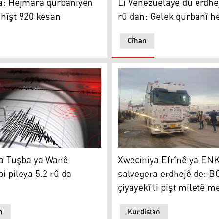
a: Hejmara qurbaniyên
Li Venezuelayê du erdhe
ihîşt 920 kesan
rû dan: Gelek qurbanî h
Cîhan
 Tuşba ya Wanê erdhejek bi pileya 5.2 rû da
Xwecihiya Efrînê ya ENKSê d
ya Tuşba ya Wanê
Xwecihiya Efrînê ya ENK
i pileya 5.2 rû da
salvegera erdhejê de: B
çiyayekî li pişt miletê m
n
Kurdistan