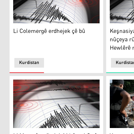
Li Colemergê erdhejek çê bû
Keşnasiya 
Li Colemergê erdhejek çê bû
Keşnasiy
nûçeya rû
Hewlêrê r
Kurdistan
Kurdista
Li Mereşê erdhejek bi hêza 4.2 çê bû
Venezuela: