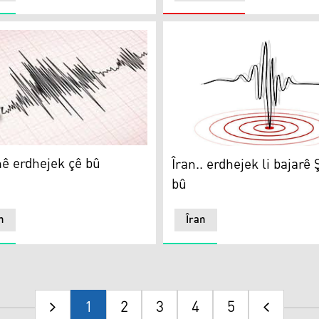
 erdhejek çê bû
Îran.. erdhejek li bajarê Şîr
ê erdhejek çê bû
Îran.. erdhejek li bajarê 
bû
n
Îran
1
2
3
4
5