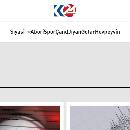
Siyasî
Aborî
Spor
Çand
Jiyan
Gotar
Hevpeyvîn