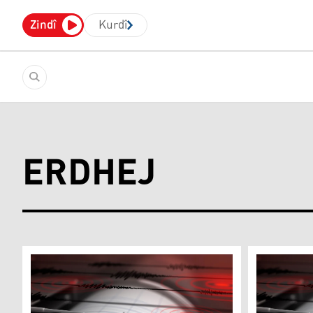
Zindî
Kurdî
ERDHEJ