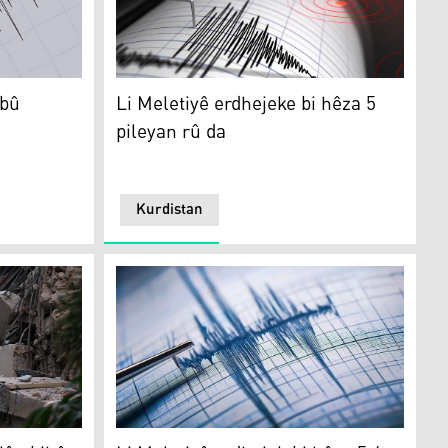
rê ron kir
Li Meletiyê erdhejeke bi hêza 5 pileyan rû da
 bû
Li Meletiyê erdhejeke bi hêza 5
pileyan rû da
Kurdistan
 bihêz rû dan: Gelek qurbanî hene
Li Meletiyê erdhejek bi hêza 5.6 rû da