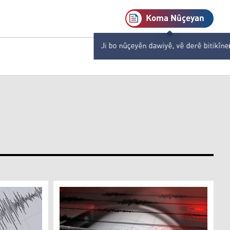
Koma Nûçeyan
Ji bo nûçeyên dawiyê, vê derê bitikîne