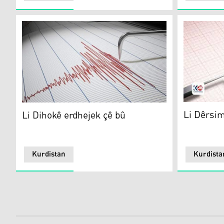
Li Dêrsimê
Li Dihokê erdhejek çê bû
Li Dêrsim
Li Dihokê erdhejek çê bû
Kurdistan
Kurdista