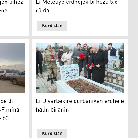
jên bihêz
Li Meletiyê erdhejek bi hêza 5.6
ene
rû da
Kurdistan
i salvegera erdhejê de: BCF mîna çiyayekî li pişt miletê me 
Li Diyarbekirê qurbaniyên erdhejê hatin bîra
Sê di
Li Diyarbekirê qurbaniyên erdhejê
CF mîna
hatin bîranîn
e bû
Kurdistan