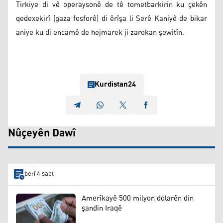
Tirkiye di vê operaysonê de tê tometbarkirin ku çekên
qedexekirî (gaza fosforê) di êrîşa li Serê Kaniyê de bikar
aniye ku di encamê de hejmarek ji zarokan şewitîn.
Kurdistan24
Nûçeyên Dawî
berî 4 saet
Amerîkayê 500 milyon dolarên din
şandin Iraqê