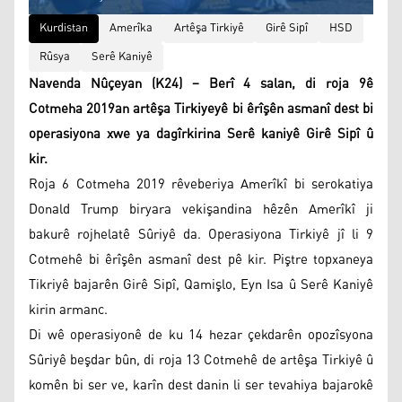
Kurdistan
Amerîka
Artêşa Tirkiyê
Girê Sipî
HSD
Rûsya
Serê Kaniyê
Navenda Nûçeyan (K24) – Berî 4 salan, di roja 9ê
Cotmeha 2019an artêşa Tirkiyeyê bi êrîşên asmanî dest bi
operasiyona xwe ya dagîrkirina Serê kaniyê Girê Sipî û
kir.
Roja 6 Cotmeha 2019 rêveberiya Amerîkî bi serokatiya
Donald Trump biryara vekişandina hêzên Amerîkî ji
bakurê rojhelatê Sûriyê da. Operasiyona Tirkiyê jî li 9
Cotmehê bi êrîşên asmanî dest pê kir. Piştre topxaneya
Tikriyê bajarên Girê Sipî, Qamişlo, Eyn Isa û Serê Kaniyê
kirin armanc.
Di wê operasiyonê de ku 14 hezar çekdarên opozîsyona
Sûriyê beşdar bûn, di roja 13 Cotmehê de artêşa Tirkiyê û
komên bi ser ve, karîn dest danin li ser tevahiya bajarokê