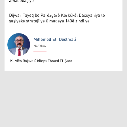
amadebaşiyê
Dijwar Fayeq bo Parêzgarê Kerkûkê: Daxuyaniya te
şaşiyeke stratejî ye û madeya 140ê zindî ye
Mihemed Eli Destmalî
Nivîskar
Mihemed Eli Destmalî
Kurdên Rojava û hîleya Ehmed El-Şara