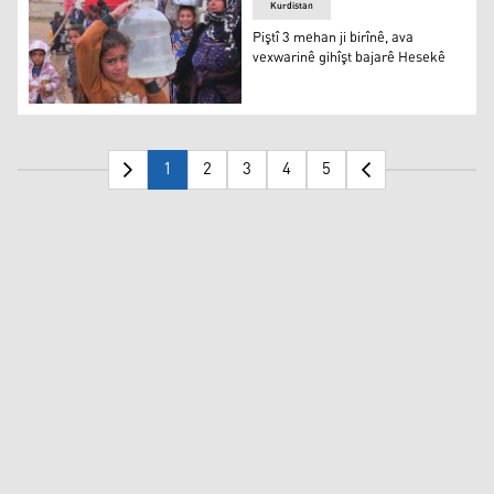
Kurdistan
Piştî 3 mehan ji birînê, ava
vexwarinê gihîşt bajarê Hesekê
Piştî 3 mehan ji birînê, ava vexwarinê gihîşt bajarê Hese
1
2
3
4
5