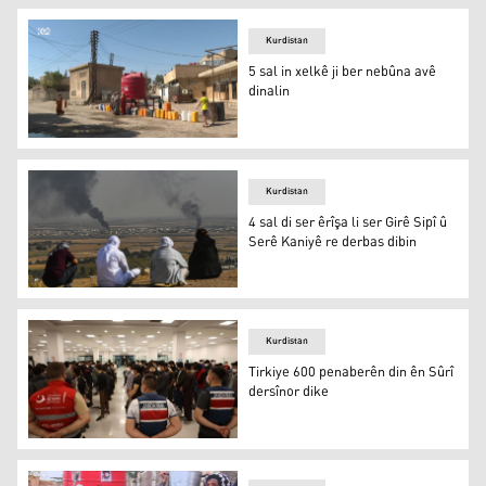
Kurdistan
5 sal in xelkê ji ber nebûna avê
dinalin
Heseke
Kurdistan
4 sal di ser êrîşa li ser Girê Sipî û
Serê Kaniyê re derbas dibin
Serê Kaniyê
Kurdistan
Tirkiye 600 penaberên din ên Sûrî
dersînor dike
Tirkiye 600 penaberên din ên Sûrî dersînor dike