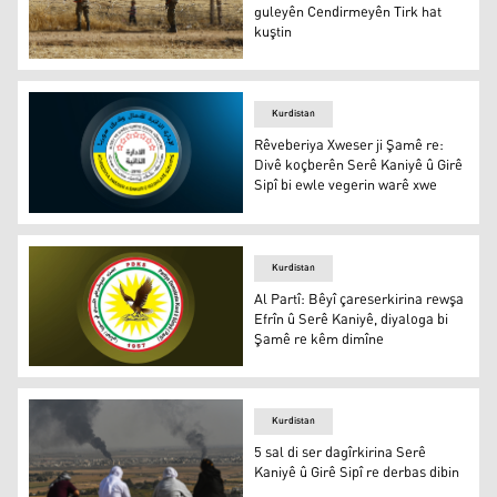
guleyên Cendirmeyên Tirk hat
kuştin
SOHR: Li Serê Kaniyê ciwanek bi guleyên Cendirmeyên T
Kurdistan
Rêveberiya Xweser ji Şamê re:
Divê koçberên Serê Kaniyê û Girê
Sipî bi ewle vegerin warê xwe
Rêveberiya Xweser ji Şamê re: Divê koçberên Serê Kaniyê
Kurdistan
Al Partî: Bêyî çareserkirina rewşa
Efrîn û Serê Kaniyê, diyaloga bi
Şamê re kêm dimîne
Al Partî: Bêyî çareserkirina rewşa Efrîn û Serê Kaniyê, 
Kurdistan
5 sal di ser dagîrkirina Serê
Kaniyê û Girê Sipî re derbas dibin