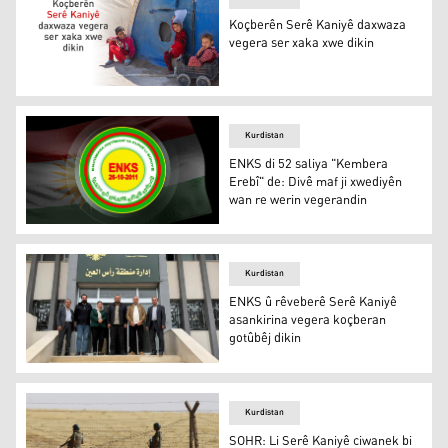
Koçberên Serê Kaniyê daxwaza
vegera ser xaka xwe dikin
Koçberên Serê Kaniyê daxwaza vegera ser xaka xwe diki
Kurdistan
ENKS di 52 saliya "Kembera
Erebî" de: Divê maf ji xwediyên
wan re werin vegerandin
ENKS di 52 saliya "Kembera Erebî" de: Divê maf ji xwed
Kurdistan
ENKS û rêveberê Serê Kaniyê
asankirina vegera koçberan
gotûbêj dikin
ENKS û rêveberê Serê Kaniyê asankirina vegera koçbera
Kurdistan
SOHR: Li Serê Kaniyê ciwanek bi