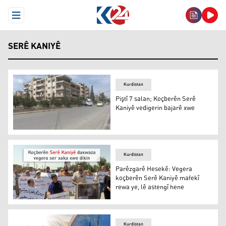
Open Menu
SERÊ KANIYÊ
Kurdistan
Piştî 7 salan; Koçberên Serê
Kaniyê vedigerin bajarê xwe
Piştî 7 salan; Koçberên Serê Kaniyê vedigerin bajarê xwe
Kurdistan
Parêzgarê Hesekê: Vegera
koçberên Serê Kaniyê mafekî
rewa ye, lê astengî hene
Parêzgarê Hesekê: Vegera koçberên Serê Kaniyê mafekî 
Kurdistan