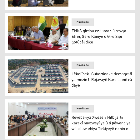
5 sal di ser dagîrkirina Serê Kaniyê û Girê Sipî re derbas 
Kurdistan
ENKS girtina endaman û rewşa
Efrîn, Serê Kaniyê û Girê Sipî
gotûbêj dike
ENKS girtina endaman û rewşa Efrîn, Serê Kaniyê û Girê 
Kurdistan
Lêkolînek: Guhertineke demografî
ya mezin li Rojavayê Kurdistanê rû
daye
Komelgeheke nişticihbûnê li Efrînê
Kurdistan
Rêveberiya Xweser: Hilbijartin
karekî navxweyî ye û ti pêwendiya
wê bi ewlehiya Tirkiyeyê re nîn e
Rêveberiya Xweser