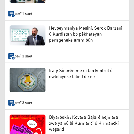
berî 1 saet
Hevpeymaniya Mesihî: Serok Barzanî
û Kurdistan bo pêkhateyan
penageheke aram bûn
berî 3 saet
Iraq: Sînorên me di bin kontrol û
ewlehiyeke bilind de ne
berî 3 saet
Diyarbekir: Kovara Bajarê hejmara
xwe ya nû bi Kurmancî û Kirmanckî
weşand