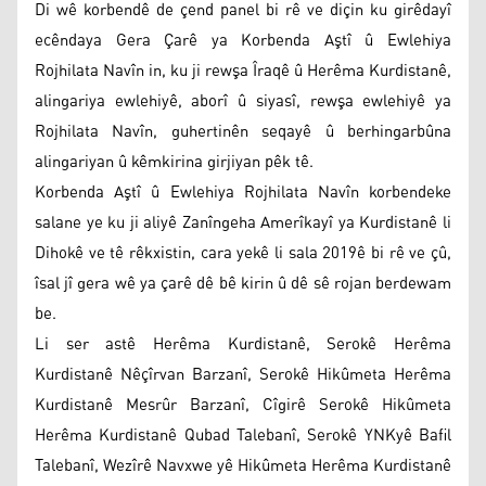
Di wê korbendê de çend panel bi rê ve diçin ku girêdayî
ecêndaya Gera Çarê ya Korbenda Aştî û Ewlehiya
Rojhilata Navîn in, ku ji rewşa Îraqê û Herêma Kurdistanê,
alingariya ewlehiyê, aborî û siyasî, rewşa ewlehiyê ya
Rojhilata Navîn, guhertinên seqayê û berhingarbûna
alingariyan û kêmkirina girjiyan pêk tê.
Korbenda Aştî û Ewlehiya Rojhilata Navîn korbendeke
salane ye ku ji aliyê Zanîngeha Amerîkayî ya Kurdistanê li
Dihokê ve tê rêkxistin, cara yekê li sala 2019ê bi rê ve çû,
îsal jî gera wê ya çarê dê bê kirin û dê sê rojan berdewam
be.
Li ser astê Herêma Kurdistanê, Serokê Herêma
Kurdistanê Nêçîrvan Barzanî, Serokê Hikûmeta Herêma
Kurdistanê Mesrûr Barzanî, Cîgirê Serokê Hikûmeta
Herêma Kurdistanê Qubad Talebanî, Serokê YNKyê Bafil
Talebanî, Wezîrê Navxwe yê Hikûmeta Herêma Kurdistanê