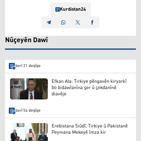
Kurdistan24
Nûçeyên Dawî
berî 21 deqîqe
Efkan Ala: Tirkiye pêngavên kiryarkî
bo bidawîanîna şer û çekdanînê
diavêje
berî 54 deqîqe
Erebistana Siûdî, Tirkiye û Pakistanê
Peymana Mekeyê îmza kir