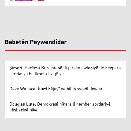
Babetên Peywendîdar
Şimerî: Herêma Kurdistanê di pirsên ewlehiyê de hevpara
sereke ya hikûmeta Iraqê ye
Dave Wallace: Kurd hêjayî ne bibin xwedî dewlet
Douglas Lute: Demokrasî nikare li hember zordariyê
pêşbaziyê bike