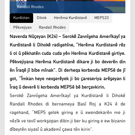
Randall Rhodes
Kurdistan
Dihok
Herêma Kurdistanê
MEPS23
Pêkvejiyan
Randall Rhodes
Navenda Nûçeyan (K24) – Serokê Zannîgeha Amerîkayî ya
Kurdistanê li Dihokê radigehîne, “Herêma Kurdistanê rêz
li ol û pêkhatên cuda cuda yên Herêma Kurdistanê girtiye.
Pêkvejiyana Herêma Kurdistanê dikare ji bo deverên din
ên Îraqê jî bibe mînak”. Di derheqa korbenda MEPSê de jî
got, “Îmkan heye nexşerêyek ji bo çareseriya arêşeyan li
Îraq û deverê li korbenda MEPSê bê berçavkirin.
Serokê Zannîgeha Amerîkayî ya Kurdistanê li Dihokê
Randall Rhodes di bernameya Basî Roj a K24 ê de
ragehand, “MEPS gelek giring e û xwendekarên me ji
nêzîk ve tevlî workşopan dibin ji ber ku giring e ew bizanin
dîbeytên siyasî û akademî çawa tên kirin”.