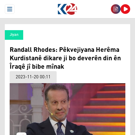
Open Menu
Jiyan
Randall Rhodes: Pêkvejiyana Herêma
Kurdistanê dikare ji bo deverên din ên
Îraqê jî bibe mînak
2023-11-20 00:11