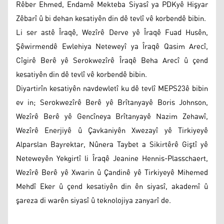
Rêber Ehmed, Endamê Mekteba Siyasî ya PDKyê Hişyar
Zêbarî û bi dehan kesatiyên din dê tevlî vê korbendê bibin.
Li ser astê Îraqê, Wezîrê Derve yê Îraqê Fuad Husên,
Şêwirmendê Ewlehiya Neteweyî ya Îraqê Qasim Arecî,
Cîgirê Berê yê Serokwezîrê Îraqê Beha Arecî û çend
kesatiyên din dê tevlî vê korbendê bibin.
Diyartirîn kesatiyên navdewletî ku dê tevlî MEPS23ê bibin
ev in; Serokwezîrê Berê yê Brîtanyayê Boris Johnson,
Wezîrê Berê yê Gencîneya Brîtanyayê Nazim Zehawî,
Wezîrê Enerjiyê û Çavkaniyên Xwezayî yê Tirkiyeyê
Alparslan Bayrektar, Nûnera Taybet a Sikirtêrê Giştî yê
Neteweyên Yekgirtî li Îraqê Jeanine Hennis-Plasschaert,
Wezîrê Berê yê Xwarin û Çandinê yê Tirkiyeyê Mihemed
Mehdî Eker û çend kesatiyên din ên siyasî, akademî û
şareza di warên siyasî û teknolojiya zanyarî de.