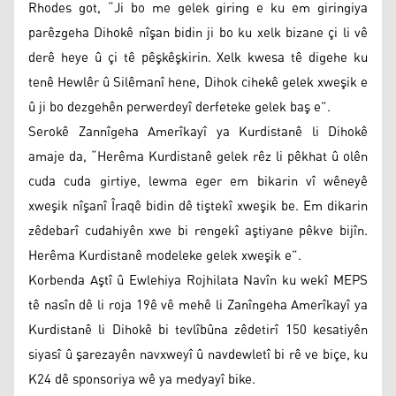
Rhodes got, “Ji bo me gelek giring e ku em giringiya
parêzgeha Dihokê nîşan bidin ji bo ku xelk bizane çi li vê
derê heye û çi tê pêşkêşkirin. Xelk kwesa tê digehe ku
tenê Hewlêr û Silêmanî hene, Dihok cihekê gelek xweşik e
û ji bo dezgehên perwerdeyî derfeteke gelek baş e”.
Serokê Zannîgeha Amerîkayî ya Kurdistanê li Dihokê
amaje da, “Herêma Kurdistanê gelek rêz li pêkhat û olên
cuda cuda girtiye, lewma eger em bikarin vî wêneyê
xweşik nîşanî Îraqê bidin dê tiştekî xweşik be. Em dikarin
zêdebarî cudahiyên xwe bi rengekî aştiyane pêkve bijîn.
Herêma Kurdistanê modeleke gelek xweşik e”.
Korbenda Aştî û Ewlehiya Rojhilata Navîn ku wekî MEPS
tê nasîn dê li roja 19ê vê mehê li Zanîngeha Amerîkayî ya
Kurdistanê li Dihokê bi tevlîbûna zêdetirî 150 kesatiyên
siyasî û şarezayên navxweyî û navdewletî bi rê ve biçe, ku
K24 dê sponsoriya wê ya medyayî bike.