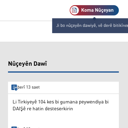
Koma Nûçeyan
Ji bo nûçeyên dawiyê, vê derê bitikîne
Nûçeyên Dawî
berî 13 saet
Li Tirkiyeyê 104 kes bi gumana peywendiya bi
DAIŞê re hatin desteserkirin