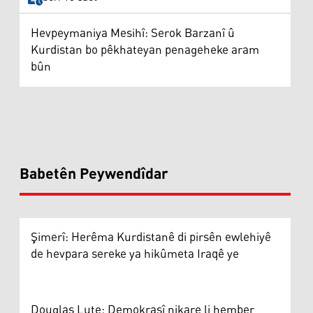
Hevpeymaniya Mesihî: Serok Barzanî û
Kurdistan bo pêkhateyan penageheke aram
bûn
Babetên Peywendîdar
Şimerî: Herêma Kurdistanê di pirsên ewlehiyê
de hevpara sereke ya hikûmeta Iraqê ye
Douglas Lute: Demokrasî nikare li hember