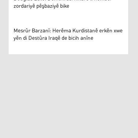
zordariyê pêşbaziyê bike
Mesrûr Barzanî: Herêma Kurdistanê erkên xwe
yên di Destûra Iraqê de bicih anîne