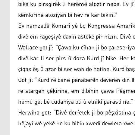
bike ku pirsgirêk li herêmê aloztir nebe. Ev j
kêmkirina aloziyan bi hev re kar bikin.”
Ev namzedê Komarî yê bo Kongressa Amerîkay
divê em rageşiyê daxin asteke pir nizm. Divê 
Wallace got jî: “Çawa ku cîhan ji bo çareseriya
divê kar li ser pirs û doza Kurd jî bike. He
çiqas êş û azar bi ser wan de hatine. Kurd baş 
Got jî: “Kurd rê dane penaberên deverên din 
re stargeh çêkirine, em dibînin çawa Pêşme
hemû gel bê cudahiya olî û etnîkî parastî ne.”
Herwiha got: “Divê derfetek ji bo pêşxistin
hêjayî wê yekê ne ku bibin xwedî dewleta xwe 