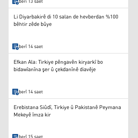
berî 13 saet
Li Diyarbakirê di 10 salan de hevberdan %100
bêhtir zêde bûye
berî 14 saet
Efkan Ala: Tirkiye pêngavên kiryarkî bo
bidawîanîna şer û çekdanînê diavêje
berî 14 saet
Erebistana Siûdî, Tirkiye û Pakistanê Peymana
Mekeyê îmza kir
berî 15 saet