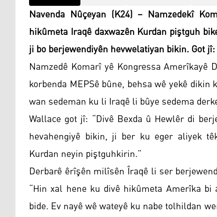
Navenda Nûçeyan (K24) – Namzedekî Koma
hikûmeta Iraqê daxwazên Kurdan piştguh bike
ji bo berjewendiyên hevwelatiyan bikin. Got jî
Namzedê Komarî yê Kongressa Amerîkayê Dav
korbenda MEPSê bûne, behsa wê yekê dikin ku
wan sedeman ku li Iraqê li bûye sedema derk
Wallace got jî: “Divê Bexda û Hewlêr di ber
hevahengiyê bikin, ji ber ku eger aliyek t
Kurdan neyin piştguhkirin.”
Derbarê êrîşên milîsên Îraqê li ser berjewend
“Hin xal hene ku divê hikûmeta Amerîka bi a
bide. Ev nayê wê wateyê ku nabe tolhildan wer