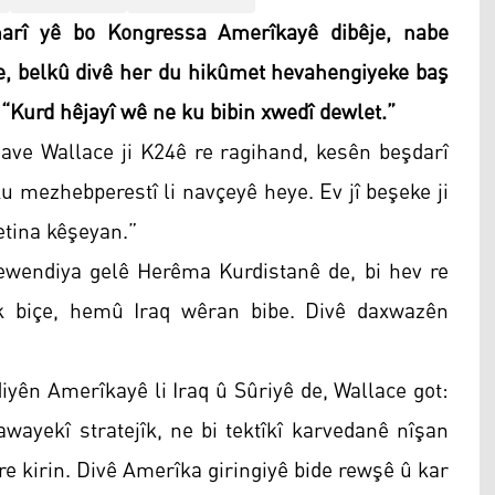
rî yê bo Kongressa Amerîkayê dibêje, nabe
, belkû divê her du hikûmet hevahengiyeke baş
: “Kurd hêjayî wê ne ku bibin xwedî dewlet.”
e Wallace ji K24ê re ragihand, kesên beşdarî
 mezhebperestî li navçeyê heye. Ev jî beşeke ji
etina kêşeyan.”
jewendiya gelê Herêma Kurdistanê de, bi hev re
êk biçe, hemû Iraq wêran bibe. Divê daxwazên
iyên Amerîkayê li Iraq û Sûriyê de, Wallace got:
wayekî stratejîk, ne bi tektîkî karvedanê nîşan
e kirin. Divê Amerîka giringiyê bide rewşê û kar