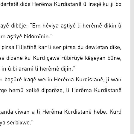
î derfetê dide Herêma Kurdistanê û Iraqê ku ji bo
ê dibêje: “Em hêviya aştiyê li herêmê dikin û
em aştiyê bidomînin.”
 pirsa Filistînê kar li ser pirsa du dewletan dike,
r kes dizane ku Kurd çawa rûbirûyê kêşeyan bûne,
in û bi aramî li herêmê dijîn.”
ên başûrê Iraqê werin Herêma Kurdistanê, ji wan
rge hemû xelkê diparêze, li Herêma Kurdistanê
a çanda ciwan a li Herêma Kurdistanê hebe. Kurd
ya serbixwe.”