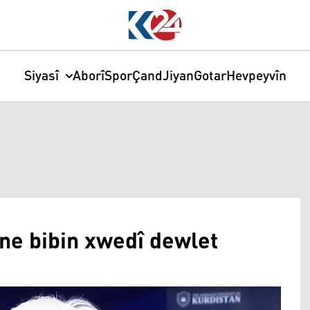
Siyasî
Aborî
Spor
Çand
Jiyan
Gotar
Hevpeyvîn
 ne bibin xwedî dewlet