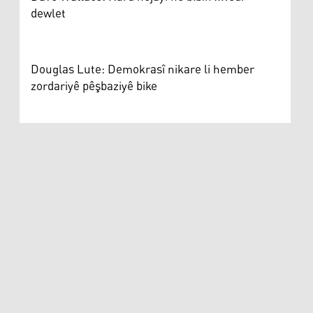
dewlet
Douglas Lute: Demokrasî nikare li hember
zordariyê pêşbaziyê bike