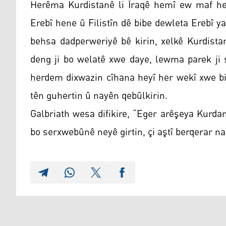
Herêma Kurdistanê li Îraqê hemî ew maf hen
Erebî hene û Filistîn dê bibe dewleta Erebî y
behsa dadperweriyê bê kirin, xelkê Kurdista
deng ji bo welatê xwe daye, lewma parek ji
herdem dixwazin cîhana heyî her wekî xwe bi
tên guhertin û nayên qebûlkirin.
Galbriath wesa difikire, “Eger arêşeya Kurdan
bo serxwebûnê neyê girtin, çi aştî berqerar na