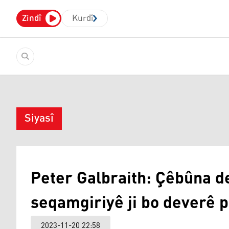
Zindî
Kurdî
Siyasî
Peter Galbraith: Çêbûna d
seqamgiriyê ji bo deverê 
2023-11-20 22:58