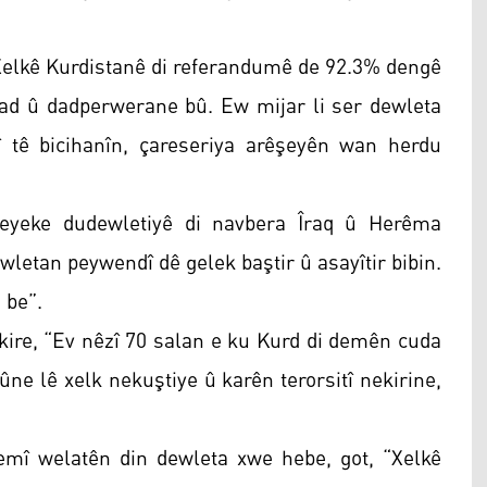
Xelkê Kurdistanê di referandumê de 92.3% dengê
d û dadperwerane bû. Ew mijar li ser dewleta
î tê bicihanîn, çareseriya arêşeyên wan herdu
areyeke dudewletiyê di navbera Îraq û Herêma
wletan peywendî dê gelek baştir û asayîtir bibin.
 be”.
ikire, “Ev nêzî 70 salan e ku Kurd di demên cuda
ne lê xelk nekuştiye û karên terorsitî nekirine,
emî welatên din dewleta xwe hebe, got, “Xelkê