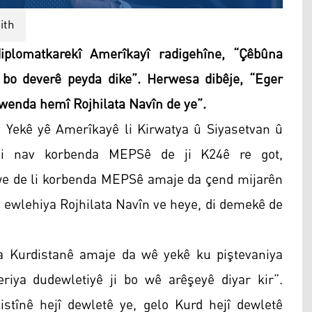
ith
plomatkarekî Amerîkayî radigehîne, “Çêbûna
 bo deverê peyda dike”. Herwesa dibêje, “Eger
jewenda hemî Rojhilata Navîn de ye”.
 Yekê yê Amerîkayê li Kirwatya û Siyasetvan û
 di nav korbenda MEPSê de ji K24ê re got,
we de li korbenda MEPSê amaje da çend mijarên
û ewlehiya Rojhilata Navîn ve heye, di demekê de
a Kurdistanê amaje da wê yekê ku piştevaniya
eriya dudewletiyê ji bo wê arêşeyê diyar kir”.
stînê hejî dewletê ye, gelo Kurd hejî dewletê