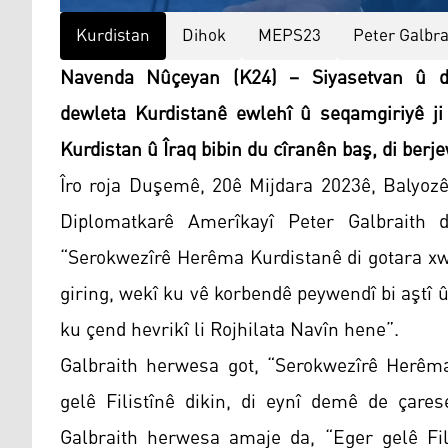
Kurdistan
Dihok
MEPS23
Peter Galbra
Navenda Nûçeyan (K24) – Siyasetvan û di
dewleta Kurdistanê ewlehî û seqamgiriyê ji
Kurdistan û Îraq bibin du cîranên baş, di ber
Îro roja Duşemê, 20ê Mijdara 2023ê, Balyozê
Diplomatkarê Amerîkayî Peter Galbraith
“Serokwezîrê Herêma Kurdistanê di gotara x
giring, wekî ku vê korbendê peywendî bi aştî 
ku çend hevrikî li Rojhilata Navîn hene”.
Galbraith herwesa got, “Serokwezîrê Herêm
gelê Filistînê dikin, di eynî demê de çares
Galbraith herwesa amaje da, “Eger gelê Fili