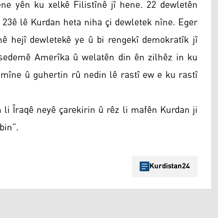
e yên ku xelkê Filistînê jî hene. 22 dewletên
a 23ê lê Kurdan heta niha çi dewletek nîne. Eger
nê hejî dewletekê ye û bi rengekî demokratîk jî
 sedemê Amerîka û welatên din ên zilhêz in ku
mîne û guhertin rû nedin lê rastî ew e ku rastî
 li Îraqê neyê çarekirin û rêz li mafên Kurdan ji
bin”.
Kurdistan24