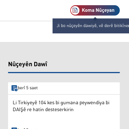
Koma Nûçeyan
Ji bo nûçeyên dawiyê, vê derê bitikîne
Nûçeyên Dawî
berî 5 saet
Li Tirkiyeyê 104 kes bi gumana peywendiya bi
DAIŞê re hatin desteserkirin