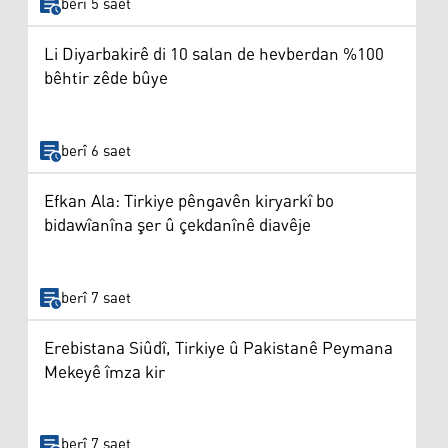
berî 5 saet
Li Diyarbakirê di 10 salan de hevberdan %100
bêhtir zêde bûye
berî 6 saet
Efkan Ala: Tirkiye pêngavên kiryarkî bo
bidawîanîna şer û çekdanînê diavêje
berî 7 saet
Erebistana Siûdî, Tirkiye û Pakistanê Peymana
Mekeyê îmza kir
berî 7 saet