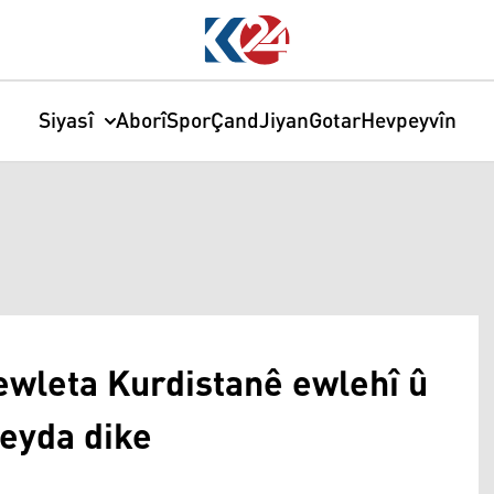
Siyasî
Aborî
Spor
Çand
Jiyan
Gotar
Hevpeyvîn
ewleta Kurdistanê ewlehî û
peyda dike