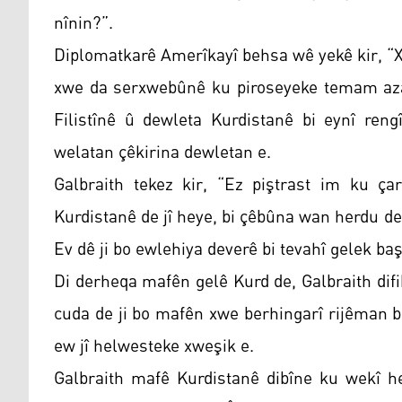
nînin?”.
Diplomatkarê Amerîkayî behsa wê yekê kir, “
xwe da serxwebûnê ku piroseyeke temam aza
Filistînê û dewleta Kurdistanê bi eynî reng
welatan çêkirina dewletan e.
Galbraith tekez kir, “Ez piştrast im ku ç
Kurdistanê de jî heye, bi çêbûna wan herdu de
Ev dê ji bo ewlehiya deverê bi tevahî gelek baş
Di derheqa mafên gelê Kurd de, Galbraith dif
cuda de ji bo mafên xwe berhingarî rijêman bû
ew jî helwesteke xweşik e.
Galbraith mafê Kurdistanê dibîne ku wekî h