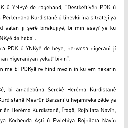
DK û YNKyê de ragehand, “Destkeftiyên PDK û
n Perlemana Kurdistanê û lihevkirina sitratejî ya
salan ji şerê birakujiyê, bi min asayî ye ku
NKyê de hebe”.
ra PDK û YNKyê de heye, herwesa nîgeranî jî
an nîgeraniyan yekalî bikin”.
ên me bi PDKyê re hind mezin in ku em nekarin
3ê, bi amadebûna Serokê Herêma Kurdistanê
urdistanê Mesrûr Barzanî û hejamreke zêde ya
r ên Herêma Kurdistanê, Îraqê, Rojhilata Navîn,
a Korbenda Aştî û Ewlehiya Rojhilata Navîn