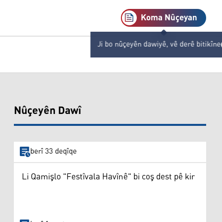
Koma Nûçeyan
Ji bo nûçeyên dawiyê, vê derê bitikîne
Nûçeyên Dawî
berî 33 deqîqe
Li Qamişlo "Festîvala Havînê" bi coş dest pê kir