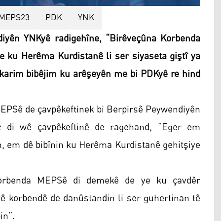
MEPS23
PDK
YNK
iyên YNKyê radigehîne, “Birêveçûna Korbenda
e ku Herêma Kurdistanê li ser siyaseta giştî ya
ikarim bibêjim ku arêşeyên me bi PDKyê re hind
EPSê de çavpêkeftinek bi Berpirsê Peywendiyên
z di wê çavpêkeftinê de ragehand, “Eger em
n, em dê bibînin ku Herêma Kurdistanê gehitşiye
Korbenda MEPSê di demekê de ye ku çavdêr
vê korbendê de danûstandin li ser guhertinan tê
in”.