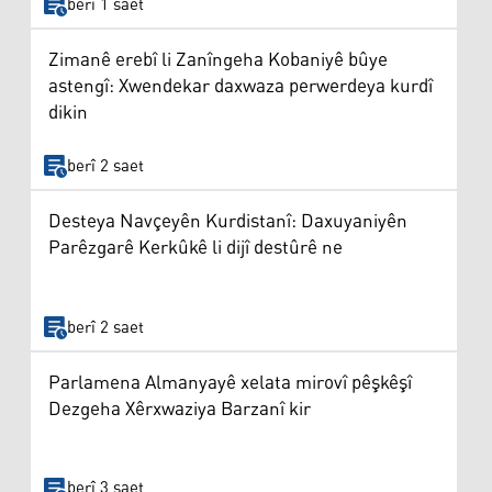
berî 1 saet
Zimanê erebî li Zanîngeha Kobaniyê bûye
astengî: Xwendekar daxwaza perwerdeya kurdî
dikin
berî 2 saet
Desteya Navçeyên Kurdistanî: Daxuyaniyên
Parêzgarê Kerkûkê li dijî destûrê ne
berî 2 saet
Parlamena Almanyayê xelata mirovî pêşkêşî
Dezgeha Xêrxwaziya Barzanî kir
berî 3 saet