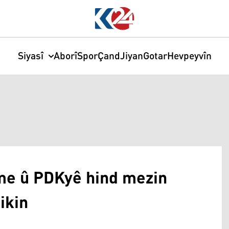
Siyasî
Aborî
Spor
Çand
Jiyan
Gotar
Hevpeyvîn
me û PDKyê hind mezin
ikin