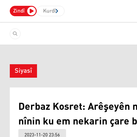
Zindî
Kurdî
Siyasî
Derbaz Kosret: Arêşeyên 
nînin ku em nekarin çare b
2023-11-20 23:56