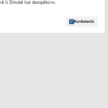
ê li Dihokê hat destpêkirin.
Kurdistan24