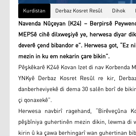
Kurdistan
Derbaz Kosret Resûl
Dihok
Navenda Nûçeyan (K24) – Berpirsê Peywend
MEPSê cihê dilxweşiyê ye, herwesa diyar dik
deverê çend bibandor e”. Herwesa got, “Ez n
mezin in ku em nekarin çare bikin”.
Pêşkêkarê K24ê Kovan Izet di nav Korbenda M
YNKyê Derbaz Kosret Resûl re kir, Derba
danberheviyekê di dema 30 salên borî de biki
çi qonaxekê”.
Herwesa navbirî ragehand, “Birêveçûna 
pêşbîniya guhertinên mezin dikin, lewma di 
kirin û ka çawa berhingarî wan guhertinan bib