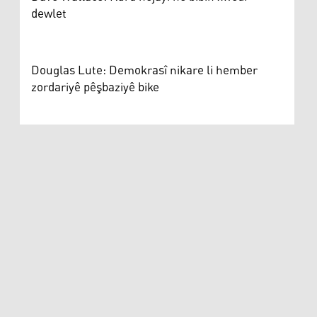
dewlet
Douglas Lute: Demokrasî nikare li hember
zordariyê pêşbaziyê bike