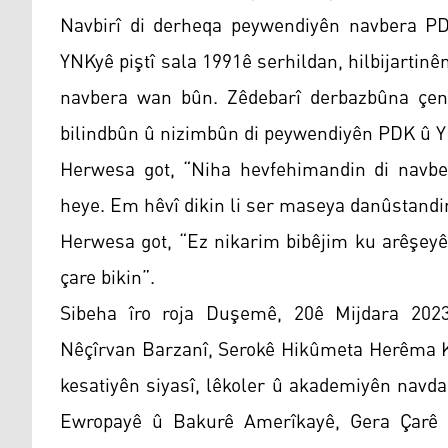
Navbirî di derheqa peywendiyên navbera P
YNKyê piştî sala 1991ê serhildan, hilbijartinê
navbera wan bûn. Zêdebarî derbazbûna çend 
bilindbûn û nizimbûn di peywendiyên PDK û Y
Herwesa got, “Niha hevfehimandin di navbe
heye. Em hêvî dikin li ser maseya danûstandin
Herwesa got, “Ez nikarim bibêjim ku arêşey
çare bikin”.
Sibeha îro roja Duşemê, 20ê Mijdara 202
Nêçîrvan Barzanî, Serokê Hikûmeta Herêma K
kesatiyên siyasî, lêkoler û akademiyên navda
Ewropayê û Bakurê Amerîkayê, Gera Çarê y