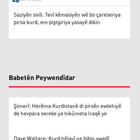
Saziyên sivîl: Tevî kêmasiyên wê bo çareseriya
pirsa kurd, em piştgiriya yasayê dikin
Babetên Peywendîdar
Şimerî: Herêma Kurdistanê di pirsên ewlehiyê
de hevpara sereke ya hikûmeta Iraqê ye
Dave Wallace: Kurd hêjayî ne bibin xwedî