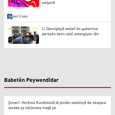
weşand
berî 3 saet
Li Qamişloyê welatî bo guhertina
pereyên kevn rastî astengiyan tên
Babetên Peywendîdar
Şimerî: Herêma Kurdistanê di pirsên ewlehiyê de hevpara
sereke ya hikûmeta Iraqê ye