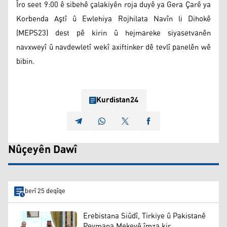
Îro seet 9:00 ê sibehê çalakiyên roja duyê ya Gera Çarê ya
Korbenda Aştî û Ewlehiya Rojhilata Navîn li Dihokê
(MEPS23) dest pê kirin û hejmareke siyasetvanên
navxweyî û navdewletî wekî axiftinker dê tevlî panelên wê
bibin.
Kurdistan24
Nûçeyên Dawî
berî 25 deqîqe
Erebistana Siûdî, Tirkiye û Pakistanê
Peymana Mekeyê îmza kir