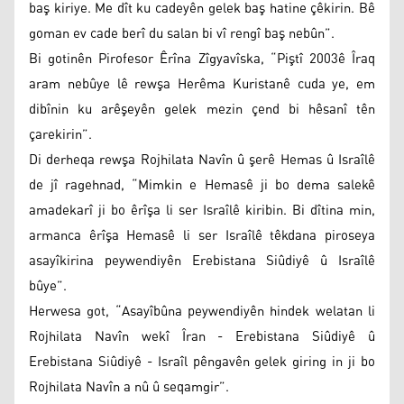
baş kiriye. Me dît ku cadeyên gelek baş hatine çêkirin. Bê
goman ev cade berî du salan bi vî rengî baş nebûn”.
Bi gotinên Pirofesor Êrîna Zîgyavîska, “Piştî 2003ê Îraq
aram nebûye lê rewşa Herêma Kuristanê cuda ye, em
dibînin ku arêşeyên gelek mezin çend bi hêsanî tên
çarekirin”.
Di derheqa rewşa Rojhilata Navîn û şerê Hemas û Israîlê
de jî ragehnad, “Mimkin e Hemasê ji bo dema salekê
amadekarî ji bo êrîşa li ser Israîlê kiribin. Bi dîtina min,
armanca êrîşa Hemasê li ser Israîlê têkdana piroseya
asayîkirina peywendiyên Erebistana Siûdiyê û Israîlê
bûye”.
Herwesa got, “Asayîbûna peywendiyên hindek welatan li
Rojhilata Navîn wekî Îran - Erebistana Siûdiyê û
Erebistana Siûdiyê - Israîl pêngavên gelek giring in ji bo
Rojhilata Navîn a nû û seqamgir”.