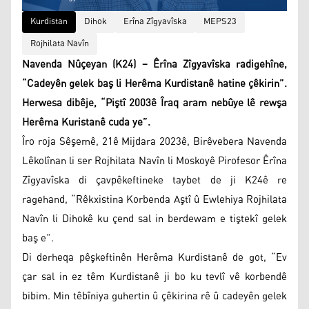
Kurdistan
Dihok
Erîna Zîgyavîska
MEPS23
Rojhilata Navîn
Navenda Nûçeyan (K24) – Êrîna Zîgyavîska radigehîne,
“Cadeyên gelek baş li Herêma Kurdistanê hatine çêkirin”.
Herwesa dibêje, “Piştî 2003ê Îraq aram nebûye lê rewşa
Herêma Kuristanê cuda ye”.
Îro roja Sêşemê, 21ê Mijdara 2023ê, Birêvebera Navenda
Lêkolînan li ser Rojhilata Navîn li Moskoyê Pirofesor Êrîna
Zîgyavîska di çavpêkeftineke taybet de ji K24ê re
ragehand, “Rêkxistina Korbenda Aştî û Ewlehiya Rojhilata
Navîn li Dihokê ku çend sal in berdewam e tiştekî gelek
baş e”.
Di derheqa pêşkeftinên Herêma Kurdistanê de got, “Ev
çar sal in ez têm Kurdistanê ji bo ku tevlî vê korbendê
bibim. Min têbîniya guhertin û çêkirina rê û cadeyên gelek