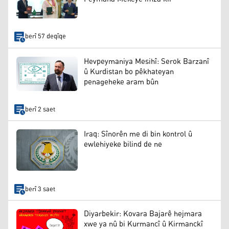
berî 57 deqîqe
Hevpeymaniya Mesihî: Serok Barzanî
û Kurdistan bo pêkhateyan
penageheke aram bûn
berî 2 saet
Iraq: Sînorên me di bin kontrol û
ewlehiyeke bilind de ne
berî 3 saet
Diyarbekir: Kovara Bajarê hejmara
xwe ya nû bi Kurmancî û Kirmanckî