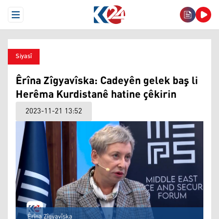
Open Menu
Siyasî
Êrîna Zîgyavîska: Cadeyên gelek baş li
Herêma Kurdistanê hatine çêkirin
2023-11-21 13:52
Êrîna Zîgyavîska