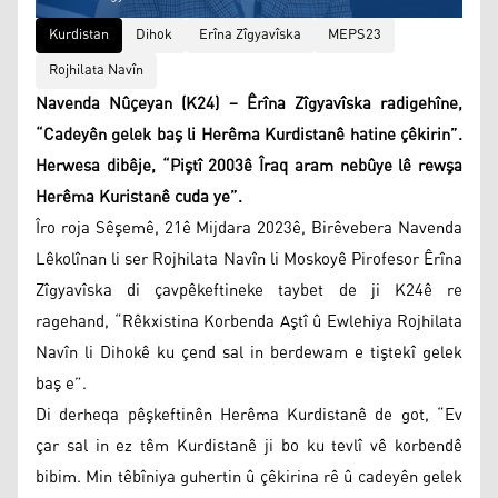
Kurdistan
Dihok
Erîna Zîgyavîska
MEPS23
Rojhilata Navîn
Navenda Nûçeyan (K24) – Êrîna Zîgyavîska radigehîne,
“Cadeyên gelek baş li Herêma Kurdistanê hatine çêkirin”.
Herwesa dibêje, “Piştî 2003ê Îraq aram nebûye lê rewşa
Herêma Kuristanê cuda ye”.
Îro roja Sêşemê, 21ê Mijdara 2023ê, Birêvebera Navenda
Lêkolînan li ser Rojhilata Navîn li Moskoyê Pirofesor Êrîna
Zîgyavîska di çavpêkeftineke taybet de ji K24ê re
ragehand, “Rêkxistina Korbenda Aştî û Ewlehiya Rojhilata
Navîn li Dihokê ku çend sal in berdewam e tiştekî gelek
baş e”.
Di derheqa pêşkeftinên Herêma Kurdistanê de got, “Ev
çar sal in ez têm Kurdistanê ji bo ku tevlî vê korbendê
bibim. Min têbîniya guhertin û çêkirina rê û cadeyên gelek