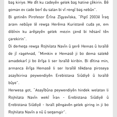
baş kiriye. Me dît ku cadeyên gelek baş hatine çêkirin. Bê
goman ev cade berî du salan bi vî rengî baş nebûn”.
Bi gotinên Pirofesor Êrîna Zîgyavîska, “Piştî 2003ê Îraq
aram nebûye lê rewşa Herêma Kuristanê cuda ye, em
dibînin ku arêşeyên gelek mezin çend bi hêsanî tên
çarekirin”.
Di derheqa rewşa Rojhilata Navîn û şerê Hemas û Israîlê
de jî ragehnad, “Mimkin e Hemasê ji bo dema salekê
amadekarî ji bo êrîşa li ser Israîlê kiribin. Bi dîtina min,
armanca êrîşa Hemasê li ser Israîlê têkdana piroseya
asayîkirina peywendiyên Erebistana Siûdiyê û Israîlê
bûye”.
Herwesa got, “Asayîbûna peywendiyên hindek welatan li
Rojhilata Navîn wekî Îran - Erebistana Siûdiyê û
Erebistana Siûdiyê - Israîl pêngavên gelek giring in ji bo
Rojhilata Navîn a nû û seqamgir”.