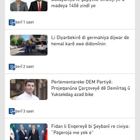
madeya 140ê zindî ye
berî 1 saet
Li Diyarbekirê di germahiya dijwar de
hemal karê xwe didomînin
berî 2 saet
Perlementareke DEM Partiyê:
Projeqanûna Çarçoveyê dê Demîrtaş û
Yuksekdag azad bike
berî 3 saet
Fidan li Enqereyê bi Şeybanî re civiya:
“Paşeroja me yek e”