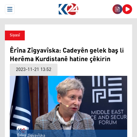
Open Menu
Siyasî
Êrîna Zîgyavîska: Cadeyên gelek baş li
Herêma Kurdistanê hatine çêkirin
2023-11-21 13:52
Êrîna Zîgyavîska