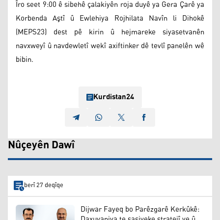
Îro seet 9:00 ê sibehê çalakiyên roja duyê ya Gera Çarê ya
Korbenda Aştî û Ewlehiya Rojhilata Navîn li Dihokê
(MEPS23) dest pê kirin û hejmareke siyasetvanên
navxweyî û navdewletî wekî axiftinker dê tevlî panelên wê
bibin.
Kurdistan24
Nûçeyên Dawî
berî 27 deqîqe
Dijwar Fayeq bo Parêzgarê Kerkûkê:
Daxuyaniya te şaşiyeke stratejî ye û