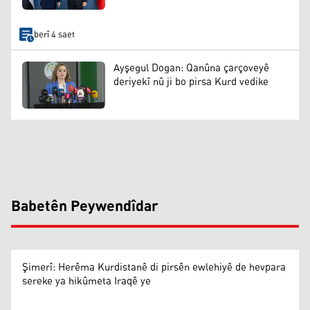
berî 4 saet
Ayşegul Dogan: Qanûna çarçoveyê
deriyekî nû ji bo pirsa Kurd vedike
Babetên Peywendîdar
Şimerî: Herêma Kurdistanê di pirsên ewlehiyê de hevpara
sereke ya hikûmeta Iraqê ye