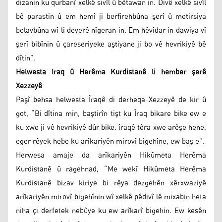
dizanin ku qurbanî xelkê sivîl û bêtawan in. Divê xelkê sivîl
bê parastin û em hemî ji berfirehbûna şerî û metirsiya
belavbûna wî li deverê nîgeran in. Em hêvîdar in dawiya vî
şerî bibînin û çareseriyeke aştiyane ji bo vê hevrikiyê bê
dîtin”.
Helwesta Iraq û Herêma Kurdistanê li hember şerê
Xezzeyê
Paşî behsa helwesta Îraqê di derheqa Xezzeyê de kir û
got, “Bi dîtina min, baştirîn tişt ku Îraq bikare bike ew e
ku xwe ji vê hevrikiyê dûr bike. îraqê têra xwe arêşe hene,
eger rêyek hebe ku arîkariyên mirovî bigehîne, ew baş e”.
Herwesa amaje da arîkariyên Hikûmeta Herêma
Kurdistanê û ragehnad, “Me wekî Hikûmeta Herêma
Kurdistanê bizav kiriye bi rêya dezgehên xêrxwaziyê
arîkariyên mirovî bigehînin wî xelkê pêdivî lê mixabin heta
niha çi derfetek nebûye ku ew arîkarî bigehin. Ew kesên