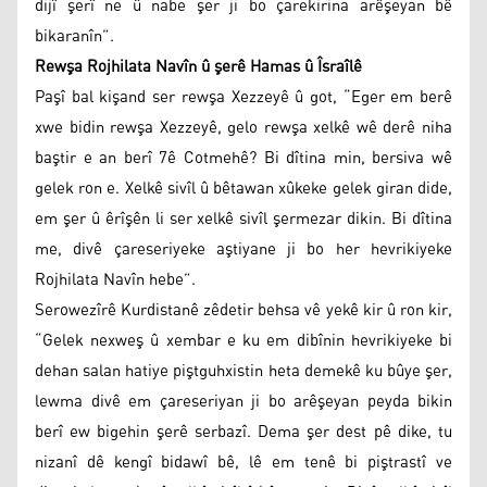
dijî şerî ne û nabe şer ji bo çarekirina arêşeyan bê
bikaranîn”.
Rewşa Rojhilata Navîn û şerê Hamas û Îsraîlê
Paşî bal kişand ser rewşa Xezzeyê û got, “Eger em berê
xwe bidin rewşa Xezzeyê, gelo rewşa xelkê wê derê niha
baştir e an berî 7ê Cotmehê? Bi dîtina min, bersiva wê
gelek ron e. Xelkê sivîl û bêtawan xûkeke gelek giran dide,
em şer û êrîşên li ser xelkê sivîl şermezar dikin. Bi dîtina
me, divê çareseriyeke aştiyane ji bo her hevrikiyeke
Rojhilata Navîn hebe”.
Serowezîrê Kurdistanê zêdetir behsa vê yekê kir û ron kir,
“Gelek nexweş û xembar e ku em dibînin hevrikiyeke bi
dehan salan hatiye piştguhxistin heta demekê ku bûye şer,
lewma divê em çareseriyan ji bo arêşeyan peyda bikin
berî ew bigehin şerê serbazî. Dema şer dest pê dike, tu
nizanî dê kengî bidawî bê, lê em tenê bi piştrastî ve