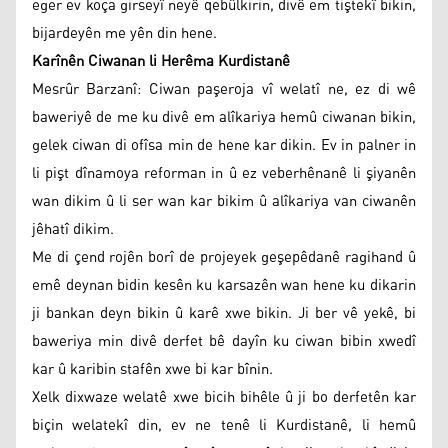
eger ev koça girseyî neyê qebûlkirin, divê em tiştekî bikin,
bijardeyên me yên din hene.
Karînên Ciwanan li Herêma Kurdistanê
Mesrûr Barzanî: Ciwan paşeroja vî welatî ne, ez di wê
baweriyê de me ku divê em alîkariya hemû ciwanan bikin,
gelek ciwan di ofîsa min de hene kar dikin. Ev in palner in
li pişt dînamoya reforman in û ez veberhênanê li şiyanên
wan dikim û li ser wan kar bikim û alîkariya van ciwanên
jêhatî dikim.
Me di çend rojên borî de projeyek geşepêdanê ragihand û
emê deynan bidin kesên ku karsazên wan hene ku dikarin
ji bankan deyn bikin û karê xwe bikin. Ji ber vê yekê, bi
baweriya min divê derfet bê dayîn ku ciwan bibin xwedî
kar û karibin stafên xwe bi kar bînin.
Xelk dixwaze welatê xwe bicih bihêle û ji bo derfetên kar
biçin welatekî din, ev ne tenê li Kurdistanê, li hemû