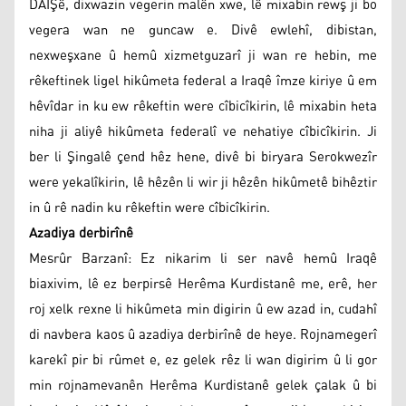
DAIŞê, dixwazin vegerin malên xwe, lê mixabin rewş ji bo
vegera wan ne guncaw e. Divê ewlehî, dibistan,
nexweşxane û hemû xizmetguzarî ji wan re hebin, me
rêkeftinek ligel hikûmeta federal a Iraqê îmze kiriye û em
hêvîdar in ku ew rêkeftin were cîbicîkirin, lê mixabin heta
niha ji aliyê hikûmeta federalî ve nehatiye cîbicîkirin. Ji
ber li Şingalê çend hêz hene, divê bi biryara Serokwezîr
were yekalîkirin, lê hêzên li wir ji hêzên hikûmetê bihêztir
in û rê nadin ku rêkeftin were cîbicîkirin.
Azadiya derbirînê
Mesrûr Barzanî: Ez nikarim li ser navê hemû Iraqê
biaxivim, lê ez berpirsê Herêma Kurdistanê me, erê, her
roj xelk rexne li hikûmeta min digirin û ew azad in, cudahî
di navbera kaos û azadiya derbirînê de heye. Rojnamegerî
karekî pir bi rûmet e, ez gelek rêz li wan digirim û li gor
min rojnamevanên Herêma Kurdistanê gelek çalak û bi