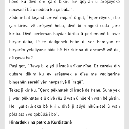
hene ku divê em çare bikin. Ev qeyran û arêşeyeke
nexwastî bû û nedibû ku çê bûba”.
Zêdetir bal kişand ser wê mijarê û got, “Eger rêyek ji bo
çarekirina vê arêşeyê heba, divê bi rengekî cuda çare
kiriba. Divê perleman haydar kiriba û perlemanê bi xwe
biryar daba, lê te dadgehek hebe di ser hemiyan re
biryarên yelaliyane bide bê hizirkirina di encamê wê de,
dê çawa be?
Paşî got, “Rewş bi giştî li Îraqê arîkar nîne. Ez careke din
dubare dikim ku ev arêşeyek e dîsa me vedigerîne
bingehên serekî yên hevpariyê li Îraqê”.
Tekez jî kir ku, “Çend pêkhatek di Îraqê de hene, Sune yek
ji wan pêkhatan e û divê rêz li wan û nûerên wan bê girtin.
Her guhertineka bê kirin, divê ji aliyê hikûmetê û wan
pêkhatan ve qebûlkirî be”.
Hinardekirina petrola Kurdistanê