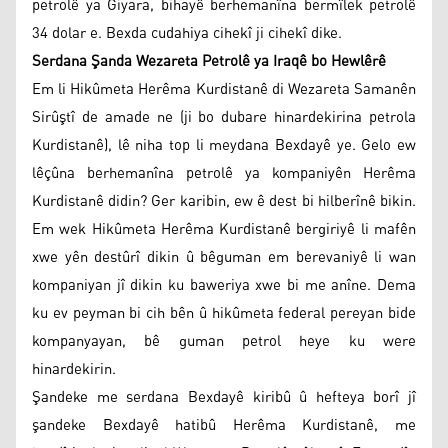
petrolê ya Giyara, bihayê berhemanîna bermîlek petrolê
34 dolar e. Bexda cudahiya cihekî ji cihekî dike.
Serdana Şanda Wezareta Petrolê ya Iraqê bo Hewlêrê
Em li Hikûmeta Herêma Kurdistanê di Wezareta Samanên
Sirûştî de amade ne (ji bo dubare hinardekirina petrola
Kurdistanê), lê niha top li meydana Bexdayê ye. Gelo ew
lêçûna berhemanîna petrolê ya kompaniyên Herêma
Kurdistanê didin? Ger karibin, ew ê dest bi hilberînê bikin.
Em wek Hikûmeta Herêma Kurdistanê bergiriyê li mafên
xwe yên destûrî dikin û bêguman em berevaniyê li wan
kompaniyan jî dikin ku baweriya xwe bi me anîne. Dema
ku ev peyman bi cih bên û hikûmeta federal pereyan bide
kompanyayan, bê guman petrol heye ku were
hinardekirin.
Şandeke me serdana Bexdayê kiribû û hefteya borî jî
şandeke Bexdayê hatibû Herêma Kurdistanê, me