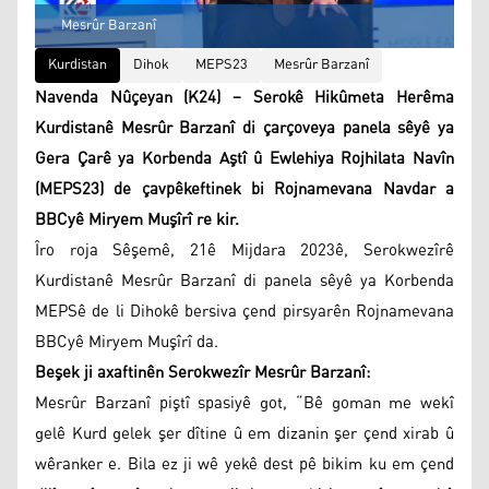
Mesrûr Barzanî
Kurdistan
Dihok
MEPS23
Mesrûr Barzanî
Navenda Nûçeyan (K24) – Serokê Hikûmeta Herêma
Kurdistanê Mesrûr Barzanî di çarçoveya panela sêyê ya
Gera Çarê ya Korbenda Aştî û Ewlehiya Rojhilata Navîn
(MEPS23) de çavpêkeftinek bi Rojnamevana Navdar a
BBCyê Miryem Muşîrî re kir.
Îro roja Sêşemê, 21ê Mijdara 2023ê, Serokwezîrê
Kurdistanê Mesrûr Barzanî di panela sêyê ya Korbenda
MEPSê de li Dihokê bersiva çend pirsyarên Rojnamevana
BBCyê Miryem Muşîrî da.
Beşek ji axaftinên Serokwezîr Mesrûr Barzanî:
Mesrûr Barzanî piştî spasiyê got, “Bê goman me wekî
gelê Kurd gelek şer dîtine û em dizanin şer çend xirab û
wêranker e. Bila ez ji wê yekê dest pê bikim ku em çend