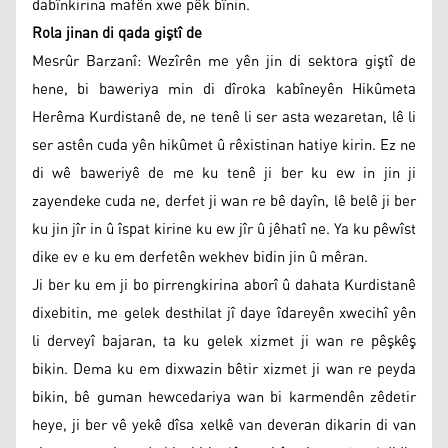
dabînkirina mafên xwe pêk bînin.
Rola jinan di qada giştî de
Mesrûr Barzanî: Wezîrên me yên jin di sektora giştî de
hene, bi baweriya min di dîroka kabîneyên Hikûmeta
Herêma Kurdistanê de, ne tenê li ser asta wezaretan, lê li
ser astên cuda yên hikûmet û rêxistinan hatiye kirin. Ez ne
di wê baweriyê de me ku tenê ji ber ku ew in jin ji
zayendeke cuda ne, derfet ji wan re bê dayîn, lê belê ji ber
ku jin jîr in û îspat kirine ku ew jîr û jêhatî ne. Ya ku pêwîst
dike ev e ku em derfetên wekhev bidin jin û mêran.
Ji ber ku em ji bo pirrengkirina aborî û dahata Kurdistanê
dixebitin, me gelek desthilat jî daye îdareyên xwecihî yên
li derveyî bajaran, ta ku gelek xizmet ji wan re pêşkêş
bikin. Dema ku em dixwazin bêtir xizmet ji wan re peyda
bikin, bê guman hewcedariya wan bi karmendên zêdetir
heye, ji ber vê yekê dîsa xelkê van deveran dikarin di van