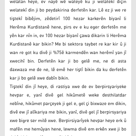
welatan heye, ev nayê wê wateyê ku ji welatekî diçin
welatekî din ji bo peydakirina derfetên kar. Lê ez ji we re
tiştekî bibêjim, zêdetirî 100 hezar karkerên biyanî li
Herêma Kurdistanê hene, pirs ev e ku eger derfetên me
yên kar nîn in, ev 100 hezar biyanî çawa dikarin li Herêma
Kurdistanê kar bikin? Me bi sektora taybet re kar kir û ji
wan re got ku divê ji %75ê karmendên wan herêmî yan jî
xwecihî bin. Derfetên kar ji bo gelê me, ne di asta
daxwaza me de ne, lê emê her tiştî bikin da ku derfetên
kar ji bo gelê xwe dabîn bikin.
Tiştekî din jî heye, di rastiya xwe de ev berpirsyariyeke
hevpar e, yanî divê gel hikûmetê weke desthilatdar
nebîne, hikûmet parçeyek ji gel e, gel çi bixwaze em dikin,
divê ew jî alîkariya me bikin, yanî, divê gel jî berpirsyariya
xwe bigre ser milê xwe. Berpirsiyarîyek hevpar heye erk û
mafên me hemûyan hene, lewma divê em erkên xwe ji bo