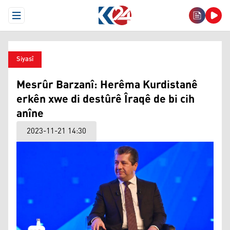
Open Menu
Siyasî
Mesrûr Barzanî: Herêma Kurdistanê
erkên xwe di destûrê Îraqê de bi cih
anîne
2023-11-21 14:30