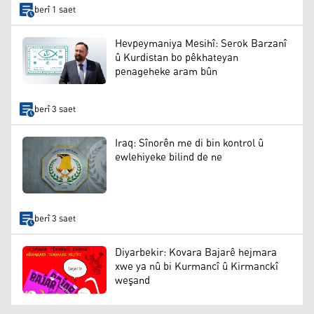
berî 1 saet
Hevpeymaniya Mesihî: Serok Barzanî
û Kurdistan bo pêkhateyan
penageheke aram bûn
berî 3 saet
Iraq: Sînorên me di bin kontrol û
ewlehiyeke bilind de ne
berî 3 saet
Diyarbekir: Kovara Bajarê hejmara
xwe ya nû bi Kurmancî û Kirmanckî
weşand