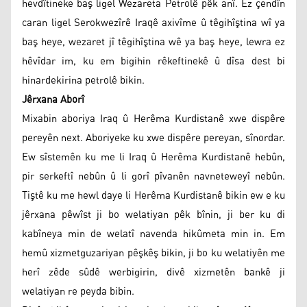
hevdîtineke baş ligel Wezareta Petrolê pêk anî. Ez çendîn
caran ligel Serokwezîrê Iraqê axivîme û têgihîştina wî ya
baş heye, wezaret jî têgihîştina wê ya baş heye, lewra ez
hêvîdar im, ku em bigihin rêkeftinekê û dîsa dest bi
hinardekirina petrolê bikin.
Jêrxana Aborî
Mixabin aboriya Iraq û Herêma Kurdistanê xwe dispêre
pereyên next. Aboriyeke ku xwe dispêre pereyan, sînordar.
Ew sîstemên ku me li Iraq û Herêma Kurdistanê hebûn,
pir serkeftî nebûn û li gorî pîvanên navneteweyî nebûn.
Tiştê ku me hewl daye li Herêma Kurdistanê bikin ew e ku
jêrxana pêwîst ji bo welatiyan pêk bînin, ji ber ku di
kabîneya min de welatî navenda hikûmeta min in. Em
hemû xizmetguzariyan pêşkêş bikin, ji bo ku welatiyên me
herî zêde sûdê werbigirin, divê xizmetên bankê ji
welatiyan re peyda bibin.