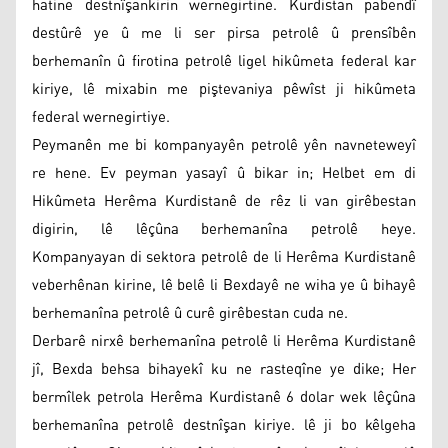
hatine destnîşankirin wernegirtine. Kurdistan pabendî
destûrê ye û me li ser pirsa petrolê û prensîbên
berhemanîn û firotina petrolê ligel hikûmeta federal kar
kiriye, lê mixabin me piştevaniya pêwîst ji hikûmeta
federal wernegirtiye.
Peymanên me bi kompanyayên petrolê yên navneteweyî
re hene. Ev peyman yasayî û bikar in; Helbet em di
Hikûmeta Herêma Kurdistanê de rêz li van girêbestan
digirin, lê lêçûna berhemanîna petrolê heye.
Kompanyayan di sektora petrolê de li Herêma Kurdistanê
veberhênan kirine, lê belê li Bexdayê ne wiha ye û bihayê
berhemanîna petrolê û curê girêbestan cuda ne.
Derbarê nirxê berhemanîna petrolê li Herêma Kurdistanê
jî, Bexda behsa bihayekî ku ne rasteqîne ye dike; Her
bermîlek petrola Herêma Kurdistanê 6 dolar wek lêçûna
berhemanîna petrolê destnîşan kiriye. lê ji bo kêlgeha