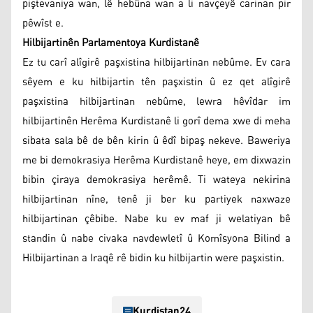
piştevaniya wan, lê hebûna wan a li navçeyê carinan pir
pêwîst e.
Hilbijartinên Parlamentoya Kurdistanê
Ez tu carî alîgirê paşxistina hilbijartinan nebûme. Ev cara
sêyem e ku hilbijartin tên paşxistin û ez qet alîgirê
paşxistina hilbijartinan nebûme, lewra hêvîdar im
hilbijartinên Herêma Kurdistanê li gorî dema xwe di meha
sibata sala bê de bên kirin û êdî bipaş nekeve. Baweriya
me bi demokrasiya Herêma Kurdistanê heye, em dixwazin
bibin çiraya demokrasiya herêmê. Ti wateya nekirina
hilbijartinan nîne, tenê ji ber ku partiyek naxwaze
hilbijartinan çêbibe. Nabe ku ev maf ji welatiyan bê
standin û nabe civaka navdewletî û Komîsyona Bilind a
Hilbijartinan a Iraqê rê bidin ku hilbijartin were paşxistin.
Kurdistan24