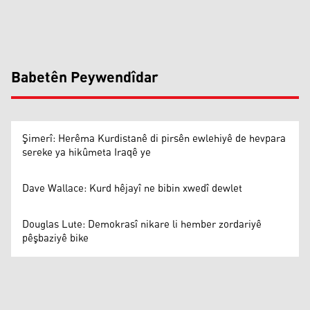
Babetên Peywendîdar
Şimerî: Herêma Kurdistanê di pirsên ewlehiyê de hevpara
sereke ya hikûmeta Iraqê ye
Dave Wallace: Kurd hêjayî ne bibin xwedî dewlet
Douglas Lute: Demokrasî nikare li hember zordariyê
pêşbaziyê bike