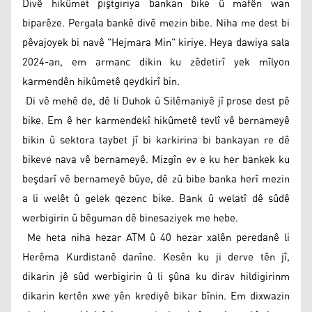
Divê hikûmet piştgiriya bankan bike û mafên wan
biparêze. Pergala bankê divê mezin bibe. Niha me dest bi
pêvajoyek bi navê "Hejmara Min" kiriye. Heya dawiya sala
2024-an, em armanc dikin ku zêdetirî yek mîlyon
karmendên hikûmetê qeydkirî bin.
​ Di vê mehê de, dê li Duhok û Silêmaniyê jî prose dest pê
bike. Em ê her karmendekî hikûmetê tevlî vê bernameyê
bikin û sektora taybet jî bi karkirina bi bankayan re dê
bikeve nava vê bernameyê. Mizgîn ev e ku her bankek ku
beşdarî vê bernameyê bûye, dê zû bibe banka herî mezin
a li welêt û gelek qezenc bike. Bank û welatî dê sûdê
werbigirin û bêguman dê binesaziyek me hebe.
​ Me heta niha hezar ATM û 40 hezar xalên peredanê li
Herêma Kurdistanê danîne. Kesên ku ji derve tên jî,
dikarin jê sûd werbigirin û li şûna ku dirav hildigirinm
dikarin kertên xwe yên krediyê bikar bînin. Em dixwazin