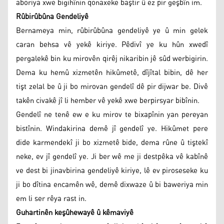
aboriya xwe bigihînin qonaxeke baştir û ez pir geşbîn im.
Rûbirûbûna Gendeliyê
Bernameya min, rûbirûbûna gendeliyê ye û min gelek
caran behsa vê yekê kiriye. Pêdivî ye ku hûn xwedî
pergalekê bin ku mirovên qirêj nikaribin jê sûd werbigirin.
Dema ku hemû xizmetên hikûmetê, dîjîtal bibin, dê her
tişt zelal be û ji bo mirovan gendelî dê pir dijwar be. Divê
takên civakê jî li hember vê yekê xwe berpirsyar bibînin.
Gendelî ne tenê ew e ku mirov te bixapînin yan pereyan
bistînin. Windakirina demê jî gendelî ye. Hikûmet pere
dide karmendekî ji bo xizmetê bide, dema rûne û tiştekî
neke, ev jî gendelî ye. Ji ber wê me ji destpêka vê kabînê
ve dest bi jinavbirina gendeliyê kiriye, lê ev piroseseke ku
ji bo dîtina encamên wê, demê dixwaze û bi baweriya min
em li ser rêya rast in.
Guhartinên keşûhewayê û kêmaviyê