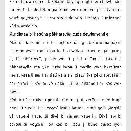
xizmetguzariyan de bixebitin, lê ya girîngtir, em hewl didin
ku em bêtir derfetan biafirînin, wek nimûne, jin dikarin di
warê geştiyariyê li deverên cuda yên Herêma Kurdistanê
sûd werbigirin.
Kurdistan bi hebûna pêkhateyên cuda dewlemend e
Mesrûr Barzanî: Berî her tiştî ez ne li gel bikaranîna peyva
“kêmnetewe” me, ji ber ku li vî welatî piranî, ne pir girîng
e, lê cihêrengî, pirnetewe û pirol girîng e. Civat û
pêkhateyên me yên cuda hene û mafên wan hemûyan
hene, yasa li ser her tiştî ye û em piştgirîya pêkhateyekê li
ser piranî û kêmaniyê nakin. Li Kurdistanê her kes wek
hev e.
Zêdetirî 1.5 milyon penaberên me ji deverên din ên Iraqê
hene û hinek jî ji derveyî Iraqê hatine. Mafê gelê Şingalê
yê vegerê heye, lê divê bi rûmet vegerin. Divê ew bi
serbilindî vegerin, ev kes bi rastî jî bûne qurbaniyên