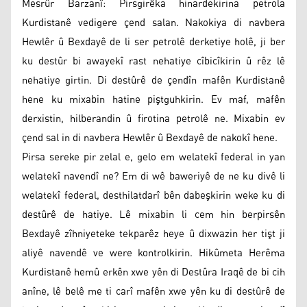
Mesrûr Barzanî: Pirsgirêka hinardekirina petrola
Kurdistanê vedigere çend salan. Nakokiya di navbera
Hewlêr û Bexdayê de li ser petrolê derketiye holê, ji ber
ku destûr bi awayekî rast nehatiye cîbicîkirin û rêz lê
nehatiye girtin. Di destûrê de çendîn mafên Kurdistanê
hene ku mixabin hatine piştguhkirin. Ev maf, mafên
derxistin, hilberandin û firotina petrolê ne. Mixabin ev
çend sal in di navbera Hewlêr û Bexdayê de nakokî hene.
Pirsa sereke pir zelal e, gelo em welatekî federal in yan
welatekî navendî ne? Em di wê baweriyê de ne ku divê li
welatekî federal, desthilatdarî bên dabeşkirin weke ku di
destûrê de hatiye. Lê mixabin li cem hin berpirsên
Bexdayê zîhniyeteke tekparêz heye û dixwazin her tişt ji
aliyê navendê ve were kontrolkirin. Hikûmeta Herêma
Kurdistanê hemû erkên xwe yên di Destûra Iraqê de bi cih
anîne, lê belê me ti carî mafên xwe yên ku di destûrê de