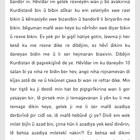
bandor in. Hêvîdar im gelek rexneyên wan ji bo avakirina
Kurdistanê bin û bibin alîkar ku em xeletiyên xwe rast
bikin û kêmasiyên xwe bizanibin û bandorê li biryarên me
bikin. bêguman mafê wan heye ku nêrînên xwe diyar bikin
û rexne bikin. Ev yek pir bi giştî hatiye gotin, lewma ji her
kesê ku me rexne dike re dibêjim, ez hêvî dikim ku
daneyan bidin me û li ser hejmaran biaxivin. Dibêjin
Kurdistan di paşvekişînê de ye. Hêvîdar im ku daneyên 10
salan bi ya niha re bidin ber hev, ango niha rojnamevan di
kîjan astê de ne û hikûmet çawa bi wan re reftar dike. Min
her tiştê ku ji destê min hat bo piştgirîkirina wan li gor
yasayan kir, lê pirsek min ji temaşevanan û yên ku li me
temaşe dikin heye, gelek ji me li ser mafê azadiya
derbirînê pir cidî ne, lê mafê hebûnê çi ye? Divê em wek
milet bijîn û azad bin, çima hûn li azadiya yek kesî dinêrin,
lê behsa azadiya miletekî nakin?! Ez behsa wê dikim