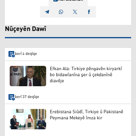
Nûçeyên Dawî
berî 4 deqîqe
Efkan Ala: Tirkiye pêngavên kiryarkî
bo bidawîanîna şer û çekdanînê
diavêje
berî 37 deqîqe
Erebistana Siûdî, Tirkiye û Pakistanê
Peymana Mekeyê îmza kir