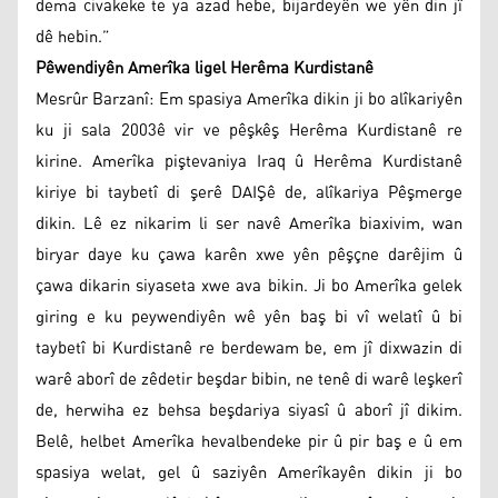
dema civakeke te ya azad hebe, bijardeyên we yên din jî
dê hebin.”
Pêwendiyên Amerîka ligel Herêma Kurdistanê
Mesrûr Barzanî: Em spasiya Amerîka dikin ji bo alîkariyên
ku ji sala 2003ê vir ve pêşkêş Herêma Kurdistanê re
kirine. Amerîka piştevaniya Iraq û Herêma Kurdistanê
kiriye bi taybetî di şerê DAIŞê de, alîkariya Pêşmerge
dikin. Lê ez nikarim li ser navê Amerîka biaxivim, wan
biryar daye ku çawa karên xwe yên pêşçne darêjim û
çawa dikarin siyaseta xwe ava bikin. Ji bo Amerîka gelek
giring e ku peywendiyên wê yên baş bi vî welatî û bi
taybetî bi Kurdistanê re berdewam be, em jî dixwazin di
warê aborî de zêdetir beşdar bibin, ne tenê di warê leşkerî
de, herwiha ez behsa beşdariya siyasî û aborî jî dikim.
Belê, helbet Amerîka hevalbendeke pir û pir baş e û em
spasiya welat, gel û saziyên Amerîkayên dikin ji bo