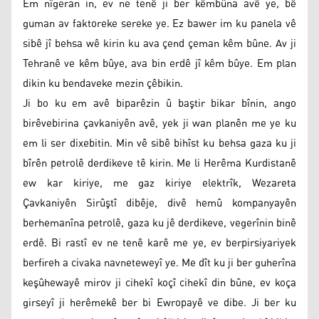
Em nîgeran in, ev ne tenê ji ber kêmbûna avê ye, bê
guman av faktoreke sereke ye. Ez bawer im ku panela vê
sibê jî behsa wê kirin ku ava çend çeman kêm bûne. Av ji
Tehranê ve kêm bûye, ava bin erdê jî kêm bûye. Em plan
dikin ku bendaveke mezin çêbikin.
Ji bo ku em avê biparêzin û baştir bikar bînin, ango
birêvebirina çavkaniyên avê, yek ji wan planên me ye ku
em li ser dixebitin. Min vê sibê bihîst ku behsa gaza ku ji
bîrên petrolê derdikeve tê kirin. Me li Herêma Kurdistanê
ew kar kiriye, me gaz kiriye elektrîk, Wezareta
Çavkaniyên Sirûştî dibêje, divê hemû kompanyayên
berhemanîna petrolê, gaza ku jê derdikeve, vegerînin binê
erdê. Bi rastî ev ne tenê karê me ye, ev berpirsiyariyek
berfireh a civaka navneteweyî ye. Me dît ku ji ber guherîna
keşûhewayê mirov ji cihekî koçî cihekî din bûne, ev koça
girseyî ji herêmekê ber bi Ewropayê ve dibe. Ji ber ku