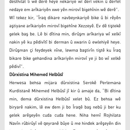
desthilat li wê derê heye nekariye wî derî vekin û derfet
nedaye em arîkariyên xwe yên mirovî bigehînin wê derê”.
Wî tekez kir, “Îraq dikare navbeynkariyê bike û bi rêyên
aştiyane arîkariyên mirovî bigehîne Xezzeyê. Ev dê tiştekê
gelek baş be. Lê bi dîtina min, dirûşm arîkariya wî xelkî
nakin yê ku pêdivîtî bi derman û xwarin û ewlehiyê heye.
Dirûşman çi feydeyek nîne, lewma baştirîn tiştê ku Îraq
bikare bike gehandina arîkariyên mirovî ye ji bo wî xelkê
pêdivî”.
Dûrxistina Mihemed Helbûsî
Herwesa behsa mijara dûrxistina Serokê Perlemana
Kurdistanê Mihemed Helbûsî jî kir û amaje da, “Bi dîtina
min, dema dûrxistina Helbûsî xelet bû. Ez behsa wê
biryarê nakim, lê ew dem ji bo Îraqê baş nebû ji ber ku
gelek arêşeyên cuda cuda hene. Niha hemî Rojhilata
Navîn rûbirûyî vê qeyranê bûye û me hindek arêşeyên din