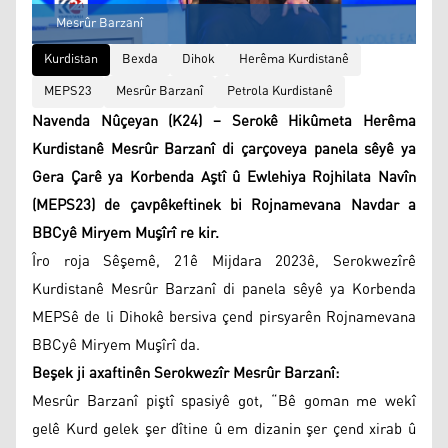
Mesrûr Barzanî
Kurdistan
Bexda
Dihok
Herêma Kurdistanê
MEPS23
Mesrûr Barzanî
Petrola Kurdistanê
Navenda Nûçeyan (K24) – Serokê Hikûmeta Herêma
Kurdistanê Mesrûr Barzanî di çarçoveya panela sêyê ya
Gera Çarê ya Korbenda Aştî û Ewlehiya Rojhilata Navîn
(MEPS23) de çavpêkeftinek bi Rojnamevana Navdar a
BBCyê Miryem Muşîrî re kir.
Îro roja Sêşemê, 21ê Mijdara 2023ê, Serokwezîrê
Kurdistanê Mesrûr Barzanî di panela sêyê ya Korbenda
MEPSê de li Dihokê bersiva çend pirsyarên Rojnamevana
BBCyê Miryem Muşîrî da.
Beşek ji axaftinên Serokwezîr Mesrûr Barzanî:
Mesrûr Barzanî piştî spasiyê got, “Bê goman me wekî
gelê Kurd gelek şer dîtine û em dizanin şer çend xirab û