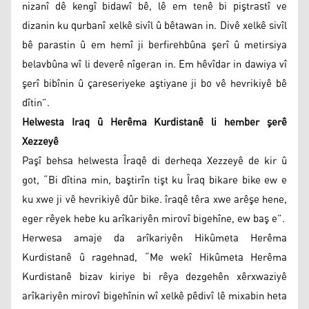
nizanî dê kengî bidawî bê, lê em tenê bi piştrastî ve
dizanin ku qurbanî xelkê sivîl û bêtawan in. Divê xelkê sivîl
bê parastin û em hemî ji berfirehbûna şerî û metirsiya
belavbûna wî li deverê nîgeran in. Em hêvîdar in dawiya vî
şerî bibînin û çareseriyeke aştiyane ji bo vê hevrikiyê bê
dîtin”.
Helwesta Iraq û Herêma Kurdistanê li hember şerê
Xezzeyê
Paşî behsa helwesta Îraqê di derheqa Xezzeyê de kir û
got, “Bi dîtina min, baştirîn tişt ku Îraq bikare bike ew e
ku xwe ji vê hevrikiyê dûr bike. îraqê têra xwe arêşe hene,
eger rêyek hebe ku arîkariyên mirovî bigehîne, ew baş e”.
Herwesa amaje da arîkariyên Hikûmeta Herêma
Kurdistanê û ragehnad, “Me wekî Hikûmeta Herêma
Kurdistanê bizav kiriye bi rêya dezgehên xêrxwaziyê
arîkariyên mirovî bigehînin wî xelkê pêdivî lê mixabin heta