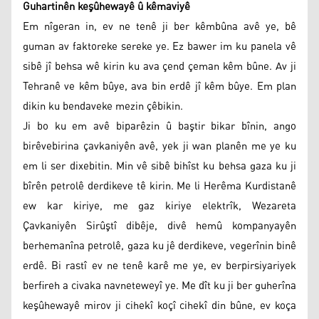
Guhartinên keşûhewayê û kêmaviyê
Em nîgeran in, ev ne tenê ji ber kêmbûna avê ye, bê
guman av faktoreke sereke ye. Ez bawer im ku panela vê
sibê jî behsa wê kirin ku ava çend çeman kêm bûne. Av ji
Tehranê ve kêm bûye, ava bin erdê jî kêm bûye. Em plan
dikin ku bendaveke mezin çêbikin.
Ji bo ku em avê biparêzin û baştir bikar bînin, ango
birêvebirina çavkaniyên avê, yek ji wan planên me ye ku
em li ser dixebitin. Min vê sibê bihîst ku behsa gaza ku ji
bîrên petrolê derdikeve tê kirin. Me li Herêma Kurdistanê
ew kar kiriye, me gaz kiriye elektrîk, Wezareta
Çavkaniyên Sirûştî dibêje, divê hemû kompanyayên
berhemanîna petrolê, gaza ku jê derdikeve, vegerînin binê
erdê. Bi rastî ev ne tenê karê me ye, ev berpirsiyariyek
berfireh a civaka navneteweyî ye. Me dît ku ji ber guherîna
keşûhewayê mirov ji cihekî koçî cihekî din bûne, ev koça