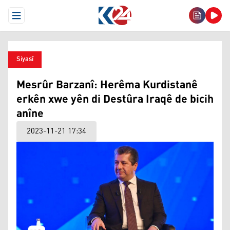
Open Menu
Siyasî
Mesrûr Barzanî: Herêma Kurdistanê
erkên xwe yên di Destûra Iraqê de bicih
anîne
2023-11-21 17:34