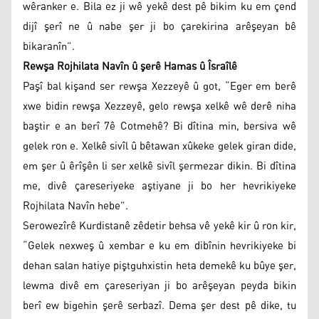
wêranker e. Bila ez ji wê yekê dest pê bikim ku em çend
dijî şerî ne û nabe şer ji bo çarekirina arêşeyan bê
bikaranîn”.
Rewşa Rojhilata Navîn û şerê Hamas û Îsraîlê
Paşî bal kişand ser rewşa Xezzeyê û got, “Eger em berê
xwe bidin rewşa Xezzeyê, gelo rewşa xelkê wê derê niha
baştir e an berî 7ê Cotmehê? Bi dîtina min, bersiva wê
gelek ron e. Xelkê sivîl û bêtawan xûkeke gelek giran dide,
em şer û êrîşên li ser xelkê sivîl şermezar dikin. Bi dîtina
me, divê çareseriyeke aştiyane ji bo her hevrikiyeke
Rojhilata Navîn hebe”.
Serowezîrê Kurdistanê zêdetir behsa vê yekê kir û ron kir,
“Gelek nexweş û xembar e ku em dibînin hevrikiyeke bi
dehan salan hatiye piştguhxistin heta demekê ku bûye şer,
lewma divê em çareseriyan ji bo arêşeyan peyda bikin
berî ew bigehin şerê serbazî. Dema şer dest pê dike, tu