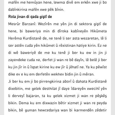
mafên me hemûyan hene, lewma divê em erkên xwe ji bo
dabînkirina mafên xwe pêk bînin.
Rola jinan di qada giştî de
Mesrûr Barzanî: Wezîrên me yên jin di sektora giştî de
hene, bi baweriya min di dîroka kabîneyên Hikûmeta
Herêma Kurdistanê de, ne tenê li ser asta wezaretan, lê li
ser astên cuda yên hikûmet û rêxistinan hatiye kirin. Ez ne
di wê baweriyê de me ku tenê ji ber ku ew in jin ji
zayendeke cuda ne, derfet ji wan re bê dayîn, lê belê ji ber
ku jin jîr in û îspat kirine ku ew jîr û jêhatî ne. Ya ku pêwîst
dike ev e ku em derfetên wekhev bidin jin û mêran.
Ji ber ku em ji bo pirrengkirina aborî û dahata Kurdistanê
dixebitin, me gelek desthilat jî daye îdareyên xwecihî yên
li derveyî bajaran, ta ku gelek xizmet ji wan re pêşkêş
bikin. Dema ku em dixwazin bêtir xizmet ji wan re peyda
bikin, bê guman hewcedariya wan bi karmendên zêdetir