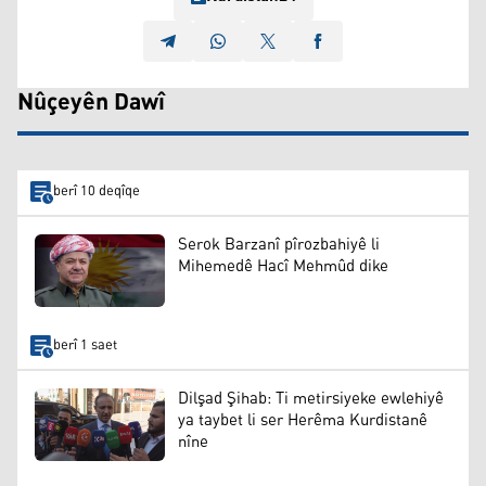
Nûçeyên Dawî
berî 10 deqîqe
Serok Barzanî pîrozbahiyê li
Mihemedê Hacî Mehmûd dike
berî 1 saet
Dilşad Şihab: Ti metirsiyeke ewlehiyê
ya taybet li ser Herêma Kurdistanê
nîne