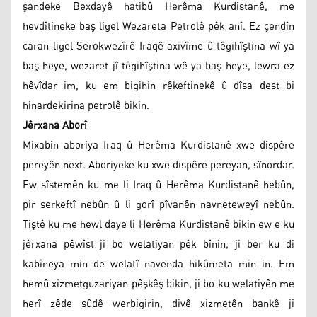
şandeke Bexdayê hatibû Herêma Kurdistanê, me
hevdîtineke baş ligel Wezareta Petrolê pêk anî. Ez çendîn
caran ligel Serokwezîrê Iraqê axivîme û têgihîştina wî ya
baş heye, wezaret jî têgihîştina wê ya baş heye, lewra ez
hêvîdar im, ku em bigihin rêkeftinekê û dîsa dest bi
hinardekirina petrolê bikin.
Jêrxana Aborî
Mixabin aboriya Iraq û Herêma Kurdistanê xwe dispêre
pereyên next. Aboriyeke ku xwe dispêre pereyan, sînordar.
Ew sîstemên ku me li Iraq û Herêma Kurdistanê hebûn,
pir serkeftî nebûn û li gorî pîvanên navneteweyî nebûn.
Tiştê ku me hewl daye li Herêma Kurdistanê bikin ew e ku
jêrxana pêwîst ji bo welatiyan pêk bînin, ji ber ku di
kabîneya min de welatî navenda hikûmeta min in. Em
hemû xizmetguzariyan pêşkêş bikin, ji bo ku welatiyên me
herî zêde sûdê werbigirin, divê xizmetên bankê ji