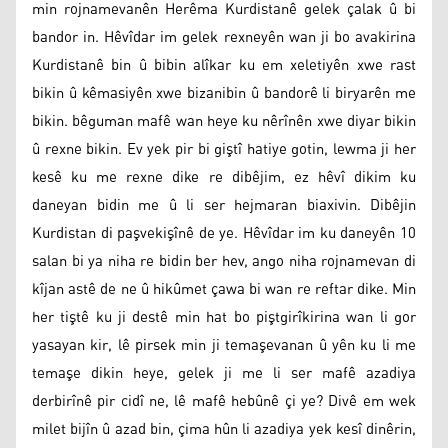
min rojnamevanên Herêma Kurdistanê gelek çalak û bi
bandor in. Hêvîdar im gelek rexneyên wan ji bo avakirina
Kurdistanê bin û bibin alîkar ku em xeletiyên xwe rast
bikin û kêmasiyên xwe bizanibin û bandorê li biryarên me
bikin. bêguman mafê wan heye ku nêrînên xwe diyar bikin
û rexne bikin. Ev yek pir bi giştî hatiye gotin, lewma ji her
kesê ku me rexne dike re dibêjim, ez hêvî dikim ku
daneyan bidin me û li ser hejmaran biaxivin. Dibêjin
Kurdistan di paşvekişînê de ye. Hêvîdar im ku daneyên 10
salan bi ya niha re bidin ber hev, ango niha rojnamevan di
kîjan astê de ne û hikûmet çawa bi wan re reftar dike. Min
her tiştê ku ji destê min hat bo piştgirîkirina wan li gor
yasayan kir, lê pirsek min ji temaşevanan û yên ku li me
temaşe dikin heye, gelek ji me li ser mafê azadiya
derbirînê pir cidî ne, lê mafê hebûnê çi ye? Divê em wek
milet bijîn û azad bin, çima hûn li azadiya yek kesî dinêrin,