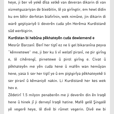
heye, ji ber vê yekê dîsa xelkê van deveran dikarin di van
xizmetguzariyan de bixebitin, lê ya girîngtir, em hewl didin
ku em bêtir derfetan biafirînin, wek nimûne, jin dikarin di
warê geştiyariyê li deverên cuda yên Herêma Kurdistanê
sûd werbigirin.
Kurdistan bi hebûna pêkhateyên cuda dewlemend e
Mesrûr Barzanî: Berî her tiştî ez ne li gel bikaranîna peyva
“kêmnetewe” me, ji ber ku li vî welatî piranî, ne pir girîng
e, lê cihêrengî, pirnetewe û pirol girîng e. Civat û
pêkhateyên me yên cuda hene û mafên wan hemûyan
hene, yasa li ser her tiştî ye û em piştgirîya pêkhateyekê li
ser piranî û kêmaniyê nakin. Li Kurdistanê her kes wek
hev e.
Zêdetirî 1.5 milyon penaberên me ji deverên din ên Iraqê
hene û hinek jî ji derveyî Iraqê hatine. Mafê gelê Şingalê
yê vegerê heye, lê divê bi rûmet vegerin. Divê ew bi