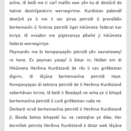
anîne, lê belê me ti carî mafên xwe yên ku di destûrê de
hatine destnîşankirin wernegirtine. Kurdistan pabendî
destûrê ye û me li ser pirsa petrolê û prensîbên
berhemanîn û firotina petrolê ligel hikûmeta federal kar
kiriye, lê mixabin me piştevaniya pêwîst ji hikûmeta
federal wernegirtiye.
Peymanên me bi kompanyayên petrolê yên navneteweyî
re hene. Ev peyman yasayî û bikar in; Helbet em di
Hikûmeta Herêma Kurdistanê de rêz li van girêbestan
digirin, lê lêçûna berhemanîna petrolê heye.
Kompanyayan di sektora petrolê de li Herêma Kurdistanê
veberhênan kirine, lê belê li Bexdayê ne wiha ye û bihayê
berhemanîna petrolê û curê girêbestan cuda ne.
Derbarê nirxê berhemanîna petrolê li Herêma Kurdistanê
jî, Bexda behsa bihayekî ku ne rasteqîne ye dike; Her
bermîlek petrola Herêma Kurdistanê 6 dolar wek lêçûna