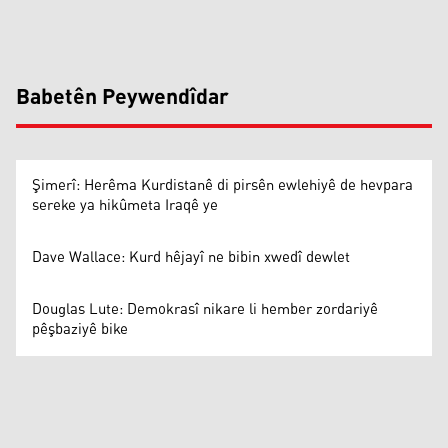
Babetên Peywendîdar
Şimerî: Herêma Kurdistanê di pirsên ewlehiyê de hevpara
sereke ya hikûmeta Iraqê ye
Dave Wallace: Kurd hêjayî ne bibin xwedî dewlet
Douglas Lute: Demokrasî nikare li hember zordariyê
pêşbaziyê bike