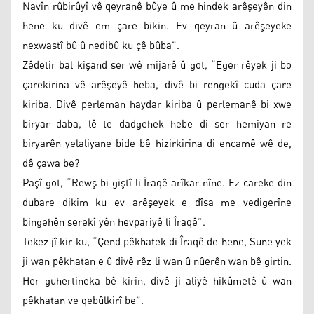
Navîn rûbirûyî vê qeyranê bûye û me hindek arêşeyên din
hene ku divê em çare bikin. Ev qeyran û arêşeyeke
nexwastî bû û nedibû ku çê bûba”.
Zêdetir bal kişand ser wê mijarê û got, “Eger rêyek ji bo
çarekirina vê arêşeyê heba, divê bi rengekî cuda çare
kiriba. Divê perleman haydar kiriba û perlemanê bi xwe
biryar daba, lê te dadgehek hebe di ser hemiyan re
biryarên yelaliyane bide bê hizirkirina di encamê wê de,
dê çawa be?
Paşî got, “Rewş bi giştî li Îraqê arîkar nîne. Ez careke din
dubare dikim ku ev arêşeyek e dîsa me vedigerîne
bingehên serekî yên hevpariyê li Îraqê”.
Tekez jî kir ku, “Çend pêkhatek di Îraqê de hene, Sune yek
ji wan pêkhatan e û divê rêz li wan û nûerên wan bê girtin.
Her guhertineka bê kirin, divê ji aliyê hikûmetê û wan
pêkhatan ve qebûlkirî be”.