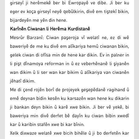
girseyî ji herêmekê ber bi Ewropayê ve dibe. Ji ber ku
eger ev koça girseyî neyê qebûlkirin, divê em tiştekî bikin,
bijardeyên me yên din hene.
Karînên Ciwanan li Herêma Kurdistanê
Mesrûr Barzanî: Ciwan paşeroja vî welatî ne, ez di wê
baweriyê de me ku divê em alîkariya hemû ciwanan bikin,
gelek ciwan di ofîsa min de hene kar dikin. Ev in palner in
li pişt dînamoya reforman in û ez veberhênanê li şiyanên
wan dikim û li ser wan kar bikim û alîkariya van ciwanên
jêhatî dikim.
Me di çend rojên borî de projeyek geşepêdanê ragihand û
emê deynan bidin kesên ku karsazên wan hene ku dikarin
ji bankan deyn bikin û karê xwe bikin. Ji ber vê yekê, bi
baweriya min divê derfet bê dayîn ku ciwan bibin xwedî
kar û karibin stafên xwe bi kar bînin.
Xelk dixwaze welatê xwe bicih bihêle û ji bo derfetên kar