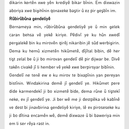
dikarin kertên xwe yên krediyê bikar bînin. Em dixwazin
aboriya xwe bigihînin qonaxeke baştir û ez pir geşbîn im.
Rûbirûbûna gendeliyê
Bernameya min, rûbirûbûna gendeliyê ye û min gelek
caran behsa vê yekê kiriye. Pêdivî ye ku hûn xwedî
pergalekê bin ku mirovên qirêj nikaribin jê sûd werbigirin.
Dema ku hemû xizmetên hikûmetê, dîjîtal bibin, dê her
tişt zelal be û ji bo mirovan gendelî dê pir dijwar be. Divê
takên civakê jî li hember vê yekê xwe berpirsyar bibînin.
Gendelî ne tenê ew e ku mirov te bixapînin yan pereyan
bistînin. Windakirina demê jî gendelî ye. Hikûmet pere
dide karmendekî ji bo xizmetê bide, dema rûne û tiştekî
neke, ev jî gendelî ye. Ji ber wê me ji destpêka vê kabînê
ve dest bi jinavbirina gendeliyê kiriye, lê ev piroseseke ku
ji bo dîtina encamên wê, demê dixwaze û bi baweriya min
em li ser rêya rast in.