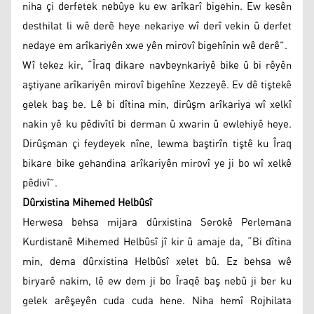
niha çi derfetek nebûye ku ew arîkarî bigehin. Ew kesên
desthilat li wê derê heye nekariye wî derî vekin û derfet
nedaye em arîkariyên xwe yên mirovî bigehînin wê derê”.
Wî tekez kir, “Îraq dikare navbeynkariyê bike û bi rêyên
aştiyane arîkariyên mirovî bigehîne Xezzeyê. Ev dê tiştekê
gelek baş be. Lê bi dîtina min, dirûşm arîkariya wî xelkî
nakin yê ku pêdivîtî bi derman û xwarin û ewlehiyê heye.
Dirûşman çi feydeyek nîne, lewma baştirîn tiştê ku Îraq
bikare bike gehandina arîkariyên mirovî ye ji bo wî xelkê
pêdivî”.
Dûrxistina Mihemed Helbûsî
Herwesa behsa mijara dûrxistina Serokê Perlemana
Kurdistanê Mihemed Helbûsî jî kir û amaje da, “Bi dîtina
min, dema dûrxistina Helbûsî xelet bû. Ez behsa wê
biryarê nakim, lê ew dem ji bo Îraqê baş nebû ji ber ku
gelek arêşeyên cuda cuda hene. Niha hemî Rojhilata