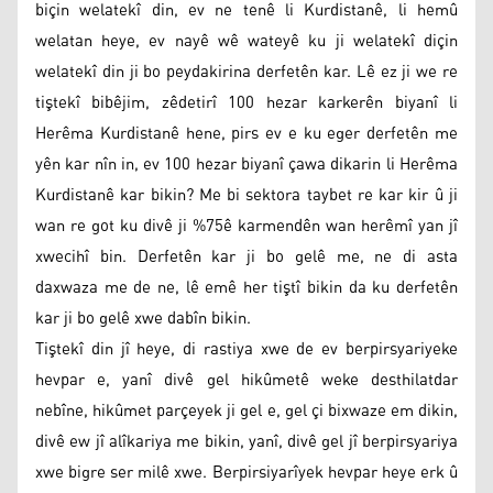
biçin welatekî din, ev ne tenê li Kurdistanê, li hemû
welatan heye, ev nayê wê wateyê ku ji welatekî diçin
welatekî din ji bo peydakirina derfetên kar. Lê ez ji we re
tiştekî bibêjim, zêdetirî 100 hezar karkerên biyanî li
Herêma Kurdistanê hene, pirs ev e ku eger derfetên me
yên kar nîn in, ev 100 hezar biyanî çawa dikarin li Herêma
Kurdistanê kar bikin? Me bi sektora taybet re kar kir û ji
wan re got ku divê ji %75ê karmendên wan herêmî yan jî
xwecihî bin. Derfetên kar ji bo gelê me, ne di asta
daxwaza me de ne, lê emê her tiştî bikin da ku derfetên
kar ji bo gelê xwe dabîn bikin.
Tiştekî din jî heye, di rastiya xwe de ev berpirsyariyeke
hevpar e, yanî divê gel hikûmetê weke desthilatdar
nebîne, hikûmet parçeyek ji gel e, gel çi bixwaze em dikin,
divê ew jî alîkariya me bikin, yanî, divê gel jî berpirsyariya
xwe bigre ser milê xwe. Berpirsiyarîyek hevpar heye erk û