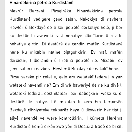
Hinardekirina petrola Kurdistanê
Mesrûr Barzanî: Pirsgirêka hinardekirina petrola
Kurdistanê vedigere çend salan. Nakokiya di navbera
Hewlêr û Bexdayê de li ser petrolê derketiye holê, ji ber
ku destûr bi awayekî rast nehatiye cîbicîkirin û rêz lê
nehatiye girtin. Di destûrê de çendîn mafên Kurdistanê
hene ku mixabin hatine piştguhkirin. Ev maf, mafên
derxistin, hilberandin û firotina petrolê ne. Mixabin ev
çend sal in di navbera Hewlêr û Bexdayê de nakokî hene.
Pirsa sereke pir zelal e, gelo em welatekî federal in yan
welatekî navendî ne? Em di wê baweriyê de ne ku divê li
welatekî federal, desthilatdarî bên dabeşkirin weke ku di
destûrê de hatiye. Lê mixabin li cem hin berpirsên
Bexdayê zîhniyeteke tekparêz heye û dixwazin her tişt ji
aliyê navendê ve were kontrolkirin. Hikûmeta Herêma
Kurdistanê hemû erkên xwe yên di Destûra Iraqê de bi cih