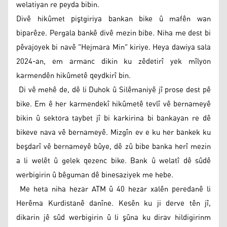
welatiyan re peyda bibin.
Divê hikûmet piştgiriya bankan bike û mafên wan
biparêze. Pergala bankê divê mezin bibe. Niha me dest bi
pêvajoyek bi navê "Hejmara Min" kiriye. Heya dawiya sala
2024-an, em armanc dikin ku zêdetirî yek mîlyon
karmendên hikûmetê qeydkirî bin.
​ Di vê mehê de, dê li Duhok û Silêmaniyê jî prose dest pê
bike. Em ê her karmendekî hikûmetê tevlî vê bernameyê
bikin û sektora taybet jî bi karkirina bi bankayan re dê
bikeve nava vê bernameyê. Mizgîn ev e ku her bankek ku
beşdarî vê bernameyê bûye, dê zû bibe banka herî mezin
a li welêt û gelek qezenc bike. Bank û welatî dê sûdê
werbigirin û bêguman dê binesaziyek me hebe.
​ Me heta niha hezar ATM û 40 hezar xalên peredanê li
Herêma Kurdistanê danîne. Kesên ku ji derve tên jî,
dikarin jê sûd werbigirin û li şûna ku dirav hildigirinm