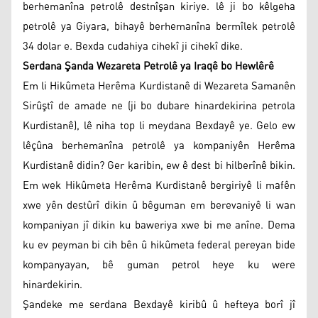
berhemanîna petrolê destnîşan kiriye. lê ji bo kêlgeha
petrolê ya Giyara, bihayê berhemanîna bermîlek petrolê
34 dolar e. Bexda cudahiya cihekî ji cihekî dike.
Serdana Şanda Wezareta Petrolê ya Iraqê bo Hewlêrê
Em li Hikûmeta Herêma Kurdistanê di Wezareta Samanên
Sirûştî de amade ne (ji bo dubare hinardekirina petrola
Kurdistanê), lê niha top li meydana Bexdayê ye. Gelo ew
lêçûna berhemanîna petrolê ya kompaniyên Herêma
Kurdistanê didin? Ger karibin, ew ê dest bi hilberînê bikin.
Em wek Hikûmeta Herêma Kurdistanê bergiriyê li mafên
xwe yên destûrî dikin û bêguman em berevaniyê li wan
kompaniyan jî dikin ku baweriya xwe bi me anîne. Dema
ku ev peyman bi cih bên û hikûmeta federal pereyan bide
kompanyayan, bê guman petrol heye ku were
hinardekirin.
Şandeke me serdana Bexdayê kiribû û hefteya borî jî