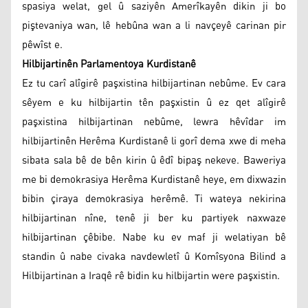
spasiya welat, gel û saziyên Amerîkayên dikin ji bo
piştevaniya wan, lê hebûna wan a li navçeyê carinan pir
pêwîst e.
Hilbijartinên Parlamentoya Kurdistanê
Ez tu carî alîgirê paşxistina hilbijartinan nebûme. Ev cara
sêyem e ku hilbijartin tên paşxistin û ez qet alîgirê
paşxistina hilbijartinan nebûme, lewra hêvîdar im
hilbijartinên Herêma Kurdistanê li gorî dema xwe di meha
sibata sala bê de bên kirin û êdî bipaş nekeve. Baweriya
me bi demokrasiya Herêma Kurdistanê heye, em dixwazin
bibin çiraya demokrasiya herêmê. Ti wateya nekirina
hilbijartinan nîne, tenê ji ber ku partiyek naxwaze
hilbijartinan çêbibe. Nabe ku ev maf ji welatiyan bê
standin û nabe civaka navdewletî û Komîsyona Bilind a
Hilbijartinan a Iraqê rê bidin ku hilbijartin were paşxistin.