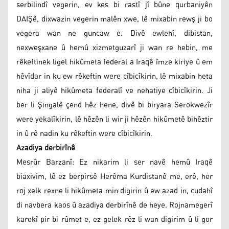
serbilindî vegerin, ev kes bi rastî jî bûne qurbaniyên
DAIŞê, dixwazin vegerin malên xwe, lê mixabin rewş ji bo
vegera wan ne guncaw e. Divê ewlehî, dibistan,
nexweşxane û hemû xizmetguzarî ji wan re hebin, me
rêkeftinek ligel hikûmeta federal a Iraqê îmze kiriye û em
hêvîdar in ku ew rêkeftin were cîbicîkirin, lê mixabin heta
niha ji aliyê hikûmeta federalî ve nehatiye cîbicîkirin. Ji
ber li Şingalê çend hêz hene, divê bi biryara Serokwezîr
were yekalîkirin, lê hêzên li wir ji hêzên hikûmetê bihêztir
in û rê nadin ku rêkeftin were cîbicîkirin.
Azadiya derbirînê
Mesrûr Barzanî: Ez nikarim li ser navê hemû Iraqê
biaxivim, lê ez berpirsê Herêma Kurdistanê me, erê, her
roj xelk rexne li hikûmeta min digirin û ew azad in, cudahî
di navbera kaos û azadiya derbirînê de heye. Rojnamegerî
karekî pir bi rûmet e, ez gelek rêz li wan digirim û li gor