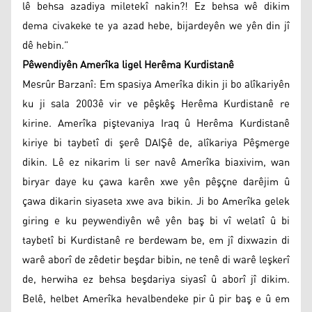
lê behsa azadiya miletekî nakin?! Ez behsa wê dikim
dema civakeke te ya azad hebe, bijardeyên we yên din jî
dê hebin.”
Pêwendiyên Amerîka ligel Herêma Kurdistanê
Mesrûr Barzanî: Em spasiya Amerîka dikin ji bo alîkariyên
ku ji sala 2003ê vir ve pêşkêş Herêma Kurdistanê re
kirine. Amerîka piştevaniya Iraq û Herêma Kurdistanê
kiriye bi taybetî di şerê DAIŞê de, alîkariya Pêşmerge
dikin. Lê ez nikarim li ser navê Amerîka biaxivim, wan
biryar daye ku çawa karên xwe yên pêşçne darêjim û
çawa dikarin siyaseta xwe ava bikin. Ji bo Amerîka gelek
giring e ku peywendiyên wê yên baş bi vî welatî û bi
taybetî bi Kurdistanê re berdewam be, em jî dixwazin di
warê aborî de zêdetir beşdar bibin, ne tenê di warê leşkerî
de, herwiha ez behsa beşdariya siyasî û aborî jî dikim.
Belê, helbet Amerîka hevalbendeke pir û pir baş e û em