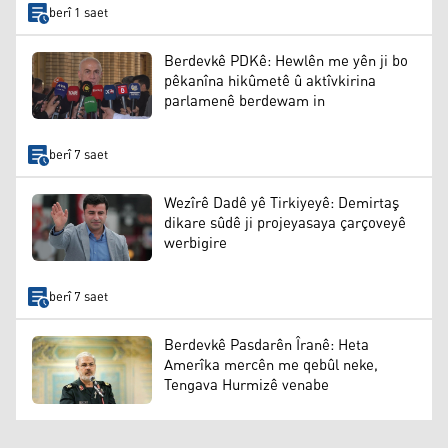
berî 1 saet
Berdevkê PDKê: Hewlên me yên ji bo
pêkanîna hikûmetê û aktîvkirina
parlamenê berdewam in
berî 7 saet
Wezîrê Dadê yê Tirkiyeyê: Demirtaş
dikare sûdê ji projeyasaya çarçoveyê
werbigire
berî 7 saet
Berdevkê Pasdarên Îranê: Heta
Amerîka mercên me qebûl neke,
Tengava Hurmizê venabe