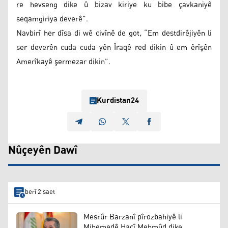
re hevseng dike û bizav kiriye ku bibe çavkaniyê
seqamgiriya deverê”.
Navbirî her dîsa di wê civînê de got, “Em destdirêjiyên li
ser deverên cuda cuda yên Îraqê red dikin û em êrîşên
Amerîkayê şermezar dikin”.
Kurdistan24
Nûçeyên Dawî
berî 2 saet
Mesrûr Barzanî pîrozbahiyê li
Mihemedê Hacî Mehmûd dike