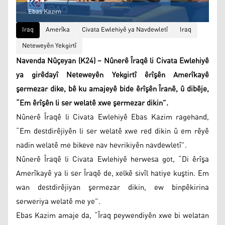
Ebas Kazim
Iraq
Amerîka
Civata Ewlehiyê ya Navdewletî
Iraq
Neteweyên Yekgirtî
Navenda Nûçeyan (K24) – Nûnerê Îraqê li Civata Ewlehiyê
ya girêdayî Neteweyên Yekgirtî êrîşên Amerîkayê
şermezar dike, bê ku amajeyê bide êrîşên Îranê, û dibêje,
“Em êrîşên li ser welatê xwe şermezar dikin”.
Nûnerê Îraqê li Civata Ewlehiyê Ebas Kazim ragehand,
“Em destdirêjiyên li ser welatê xwe red dikin û em rêyê
nadin welatê me bikeve nav hevrikiyên navdewletî”.
Nûnerê Îraqê li Civata Ewlehiyê herwesa got, “Di êrîşa
Amerîkayê ya li ser Îraqê de, xelkê sivîl hatiye kuştin. Em
wan destdirêjiyan şermezar dikin, ew binpêkirina
serweriya welatê me ye”.
Ebas Kazim amaje da, “Îraq peywendiyên xwe bi welatan