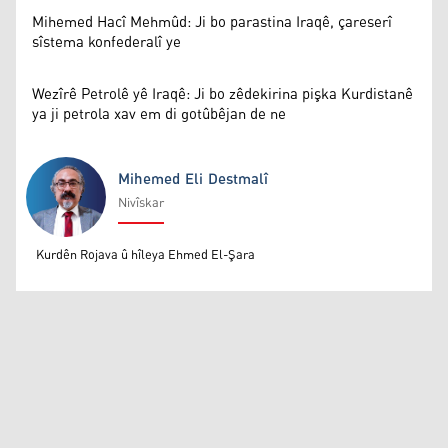
Mihemed Hacî Mehmûd: Ji bo parastina Iraqê, çareserî
sîstema konfederalî ye
Wezîrê Petrolê yê Iraqê: Ji bo zêdekirina pişka Kurdistanê
ya ji petrola xav em di gotûbêjan de ne
Mihemed Eli Destmalî
Nivîskar
Mihemed Eli Destmalî
Kurdên Rojava û hîleya Ehmed El-Şara