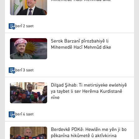
berî 2 saet
Serok Barzanî pîrozbahiyê li
Mihemedê Hacî Mehmûd dike
berî 3 saet
Dilşad Şihab: Ti metirsiyeke ewlehiyê
ya taybet li ser Herêma Kurdistanê
nîne
berî 4 saet
Berdevkê PDKê: Hewlên me yên ji bo
pêkanîna hikûmetê û aktîvkirina