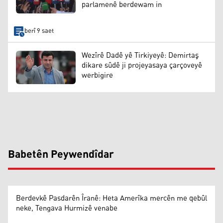
parlamenê berdewam in
berî 9 saet
Wezîrê Dadê yê Tirkiyeyê: Demirtaş
dikare sûdê ji projeyasaya çarçoveyê
werbigire
Babetên Peywendîdar
Berdevkê Pasdarên Îranê: Heta Amerîka mercên me qebûl
neke, Tengava Hurmizê venabe