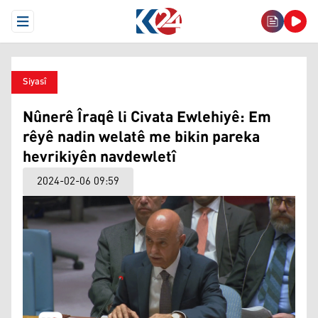
Open Menu
Siyasî
Nûnerê Îraqê li Civata Ewlehiyê: Em
rêyê nadin welatê me bikin pareka
hevrikiyên navdewletî
2024-02-06 09:59