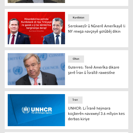
Ebas Iraqçî
Kurdistan
Serokwezîr û Nûnerê Amerîkayê li
NY rewşa navçeyê gotûbêj dikin
Serokwezîr û Nûnerê Amerîkayê li NY rewşa navçeyê got
Cîhan
Guterres: Tenê Amerîka dikare
şerê Îran û Îsraîlê rawestîne
Guterres: Tenê Amerîka dikare şerê Îran û Îsraîlê rawest
Îran
UNHCR: Li Îranê hejmara
koçberên navxweyî 3.6 mîlyon kes
derbas kiriye
UNHCR: Li Îranê hejmara koçberên navxweyî 3.6 mîlyon 