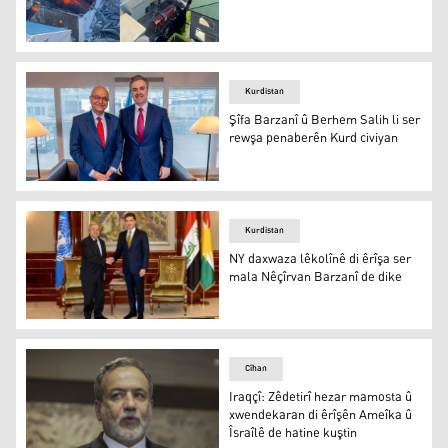
Dîndar Zêbarî: Pêwîst e Iraq qerebûya qurbaniyên êrîşên 
Kurdistan
Şîfa Barzanî û Berhem Salih li ser
rewşa penaberên Kurd civiyan
Şîfa Barzanî û Berhem Salih li ser rewşa penaberên Kurd
Kurdistan
NY daxwaza lêkolînê di êrîşa ser
mala Nêçîrvan Barzanî de dike
NY daxwaza lêkolînê di êrîşa ser mala Nêçîrvan Barzanî 
Cîhan
Iraqçî: Zêdetirî hezar mamosta û
xwendekaran di êrîşên Ameîka û
Îsraîlê de hatine kuştin