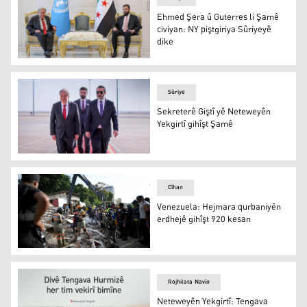
Ehmed Şera û Guterres li Şamê
civiyan: NY piştgiriya Sûriyeyê
dike
Ehmed Şera û Guterres li Şamê civiyan: NY piştgiriya Sûr
Sûriye
Sekreterê Giştî yê Neteweyên
Yekgirtî gihîşt Şamê
Sekreterê Giştî yê Neteweyên Yekgirtî gihîşt Şamê
Cîhan
Venezuela: Hejmara qurbaniyên
erdhejê gihîşt 920 kesan
Venezuela: Hejmara qurbaniyên erdhejê gihîşt 920 kesa
Rojhilata Navîn
Neteweyên Yekgirtî: Tengava