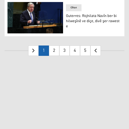
Cîhan
Guterres: Rojhilata Navîn ber bi
hilweşînê ve diçe, divê şer rawest
e
Guterres: Rojhilata Navîn ber bi hilweşînê ve diçe, divê ş
1
2
3
4
5