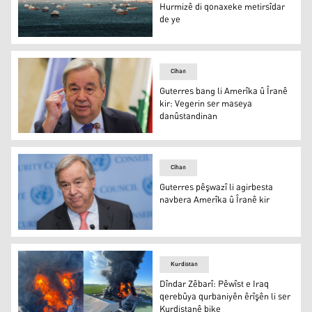
Hurmizê di qonaxeke metirsîdar
de ye
Neteweyên Yekgirtî: Tengava Hurmizê di qonaxeke metirs
Cîhan
Guterres bang li Amerîka û Îranê
kir: Vegerin ser maseya
danûstandinan
Guterres bang li Amerîka û Îranê kir: Vegerin ser mase
Cîhan
Guterres pêşwazî li agirbesta
navbera Amerîka û Îranê kir
Guterres pêşwazî li agirbesta navbera Amerîka û Îranê k
Kurdistan
Dîndar Zêbarî: Pêwîst e Iraq
qerebûya qurbaniyên êrîşên li ser
Kurdistanê bike