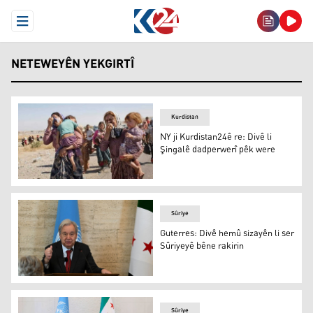
Open Menu
NETEWEYÊN YEKGIRTÎ
Kurdistan
NY ji Kurdistan24ê re: Divê li
Şingalê dadperwerî pêk were
NY ji Kurdistan24ê re: Divê li Şingalê dadperwerî pêk we
Sûriye
Guterres: Divê hemû sizayên li ser
Sûriyeyê bêne rakirin
Guterres: Divê hemû sizayên li ser Sûriyeyê bêne rakirin
Sûriye