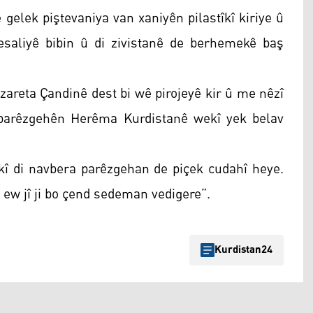
gelek piştevaniya van xaniyên pilastîkî kiriye û
şkesaliyê bibin û di zivistanê de berhemekê baş
zareta Çandinê dest bi wê pirojeyê kir û me nêzî
î parêzgehên Herêma Kurdistanê wekî yek belav
tîkî di navbera parêzgehan de piçek cudahî heye.
 ew jî ji bo çend sedeman vedigere”.
Kurdistan24