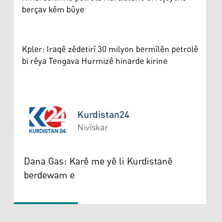
berçav kêm bûye
Kpler: Iraqê zêdetirî 30 milyon bermîlên petrolê
bi rêya Tengava Hurmizê hinarde kirine
Kurdistan24
Nivîskar
Kurdistan24
Dana Gas: Karê me yê li Kurdistanê
berdewam e