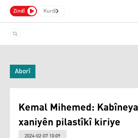
Zindî
Kurdî
Aborî
Kemal Mihemed: Kabîneya 
xaniyên pilastîkî kiriye
2024-02-07 10:09