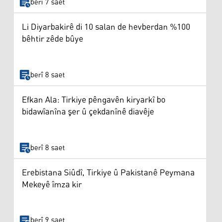
berî 7 saet
Li Diyarbakirê di 10 salan de hevberdan %100
bêhtir zêde bûye
berî 8 saet
Efkan Ala: Tirkiye pêngavên kiryarkî bo
bidawîanîna şer û çekdanînê diavêje
berî 8 saet
Erebistana Siûdî, Tirkiye û Pakistanê Peymana
Mekeyê îmza kir
berî 9 saet