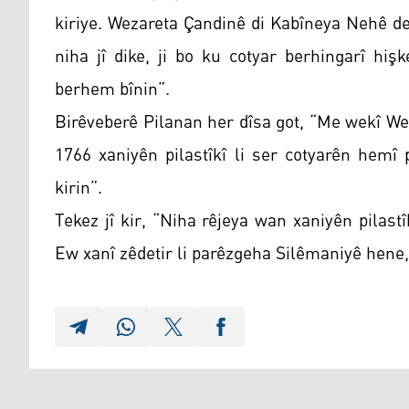
kiriye. Wezareta Çandinê di Kabîneya Nehê de 
niha jî dike, ji bo ku cotyar berhingarî hi
berhem bînin”.
Birêveberê Pilanan her dîsa got, “Me wekî We
1766 xaniyên pilastîkî li ser cotyarên hem
kirin”.
Tekez jî kir, “Niha rêjeya wan xaniyên pilas
Ew xanî zêdetir li parêzgeha Silêmaniyê hene,