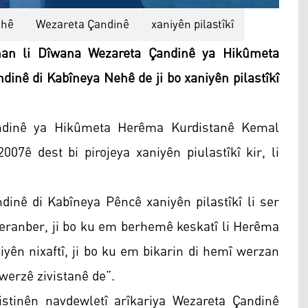
ehê
Wezareta Çandinê
xaniyên pilastîkî
nan li Dîwana Wezareta Çandinê ya Hikûmeta
inê di Kabîneya Nehê de ji bo xaniyên pilastîkî
andinê ya Hikûmeta Herêma Kurdistanê Kemal
07ê dest bi pirojeya xaniyên piulastîkî kir, li
nê di Kabîneya Pêncê xaniyên pilastîkî li ser
 beranber, ji bo ku em berhemê keskatî li Herêma
viyên nixaftî, ji bo ku em bikarin di hemî werzan
erzê zivistanê de”.
stinên navdewletî arîkariya Wezareta Çandinê