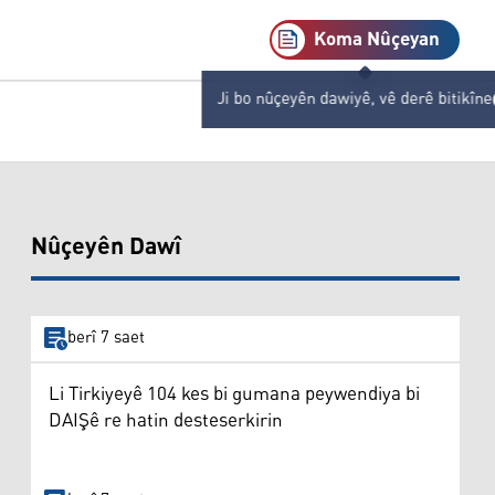
Koma Nûçeyan
Ji bo nûçeyên dawiyê, vê derê bitikîne
Nûçeyên Dawî
berî 7 saet
Li Tirkiyeyê 104 kes bi gumana peywendiya bi
DAIŞê re hatin desteserkirin