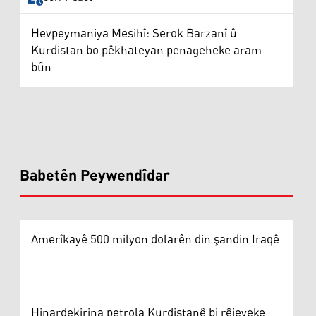
Hevpeymaniya Mesihî: Serok Barzanî û
Kurdistan bo pêkhateyan penageheke aram
bûn
Babetên Peywendîdar
Amerîkayê 500 milyon dolarên din şandin Iraqê
Hinardekirina petrola Kurdistanê bi rêjeyeke