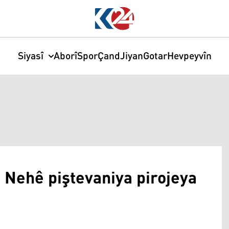
Siyasî
Aborî
Spor
Çand
Jiyan
Gotar
Hevpeyvîn
Nehê piştevaniya pirojeya