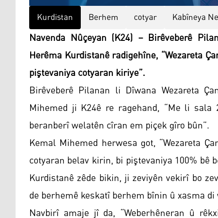
Kurdistan
Berhem
cotyar
Kabîneya N
Navenda Nûçeyan (K24) – Birêveberê Pila
Herêma Kurdistanê radigehîne, “Wezareta Çand
piştevaniya cotyaran kiriye”.
Birêveberê Pilanan li Dîwana Wezareta Ç
Mihemed ji K24ê re ragehand, “Me li sala 20
beranberî welatên cîran em piçek gîro bûn”.
Kemal Mihemed herwesa got, “Wezareta Çandi
cotyaran belav kirin, bi piştevaniya 100% bê
Kurdistanê zêde bikin, ji zeviyên vekirî bo ze
de berhemê keskatî berhem bînin û xasma di w
Navbirî amaje jî da, “Weberhêneran û rêkxi