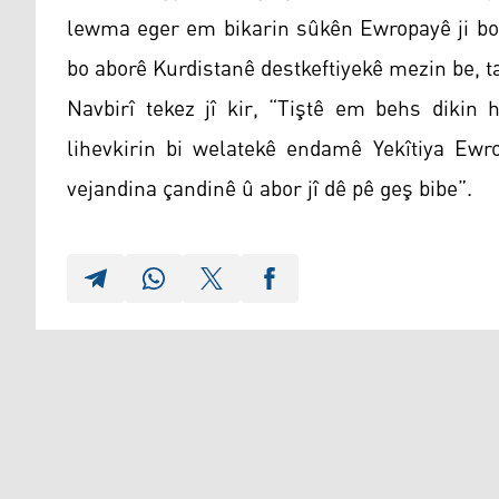
lewma eger em bikarin sûkên Ewropayê ji bo
bo aborê Kurdistanê destkeftiyekê mezin be, t
Navbirî tekez jî kir, “Tiştê em behs dikin 
lihevkirin bi welatekê endamê Yekîtiya Ewro
vejandina çandinê û abor jî dê pê geş bibe”.