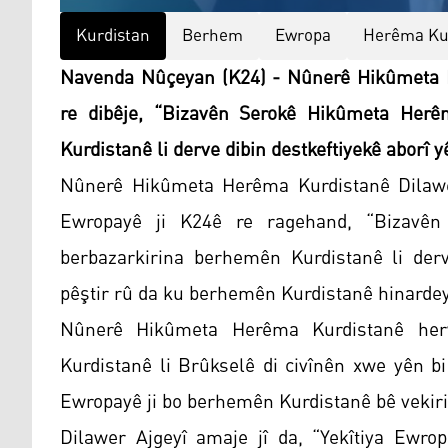
Kurdistan
Berhem
Ewropa
Herêma Ku
Navenda Nûçeyan (K24) - Nûnerê Hikûmeta He
re dibêje, “Bizavên Serokê Hikûmeta Herê
Kurdistanê li derve dibin destkeftiyekê aborî yê
Nûnerê Hikûmeta Herêma Kurdistanê Dilawer 
Ewropayê ji K24ê re ragehand, “Bizavên
berbazarkirina berhemên Kurdistanê li derve
pêştir rû da ku berhemên Kurdistanê hinardeyî
Nûnerê Hikûmeta Herêma Kurdistanê her
Kurdistanê li Brûkselê di civînên xwe yên b
Ewropayê ji bo berhemên Kurdistanê bê vekiri
Dilawer Ajgeyî amaje jî da, “Yekîtiya Ewr