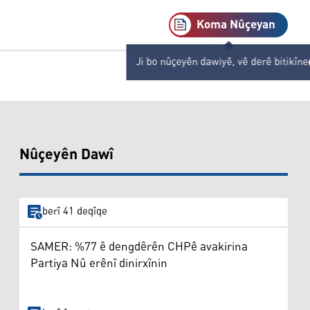
Koma Nûçeyan
Ji bo nûçeyên dawiyê, vê derê bitikîne
Nûçeyên Dawî
berî 41 deqîqe
SAMER: %77 ê dengdêrên CHPê avakirina
Partiya Nû erênî dinirxînin