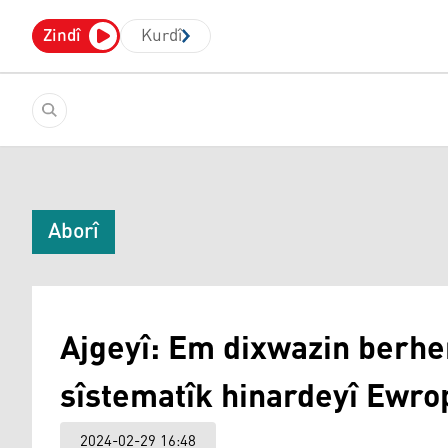
Zindî
Kurdî
Aborî
Ajgeyî: Em dixwazin berh
sîstematîk hinardeyî Ewro
2024-02-29 16:48