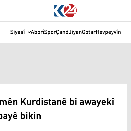
Siyasî
Aborî
Spor
Çand
Jiyan
Gotar
Hevpeyvîn
emên Kurdistanê bi awayekî
payê bikin