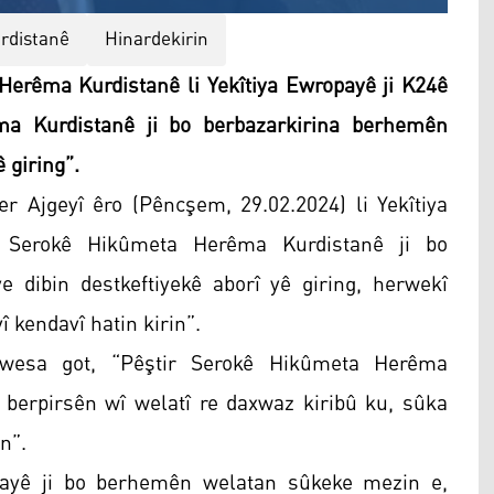
rdistanê
Hinardekirin
rêma Kurdistanê li Yekîtiya Ewropayê ji K24ê
ma Kurdistanê ji bo berbazarkirina berhemên
 giring”.
Ajgeyî êro (Pêncşem, 29.02.2024) li Yekîtiya
 Serokê Hikûmeta Herêma Kurdistanê ji bo
 dibin destkeftiyekê aborî yê giring, herwekî
 kendavî hatin kirin”.
wesa got, “Pêştir Serokê Hikûmeta Herêma
i berpirsên wî welatî re daxwaz kiribû ku, sûka
n”.
opayê ji bo berhemên welatan sûkeke mezin e,