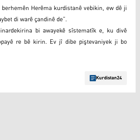
 berhemên Herêma kurdistanê vebikin, ew dê ji
aybet di warê çandinê de”.
hinardekirina bi awayekê sîstematîk e, ku divê
payê re bê kirin. Ev jî dibe piştevaniyek ji bo
Kurdistan24