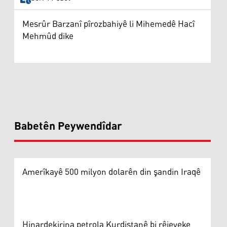
Mesrûr Barzanî pîrozbahiyê li Mihemedê Hacî
Mehmûd dike
Babetên Peywendîdar
Amerîkayê 500 milyon dolarên din şandin Iraqê
Hinardekirina petrola Kurdistanê bi rêjeyeke