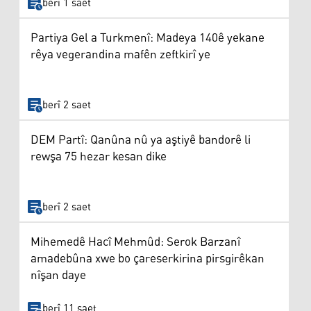
berî 1 saet
Partiya Gel a Turkmenî: Madeya 140ê yekane
rêya vegerandina mafên zeftkirî ye
berî 2 saet
DEM Partî: Qanûna nû ya aştiyê bandorê li
rewşa 75 hezar kesan dike
berî 2 saet
Mihemedê Hacî Mehmûd: Serok Barzanî
amadebûna xwe bo çareserkirina pirsgirêkan
nîşan daye
berî 11 saet