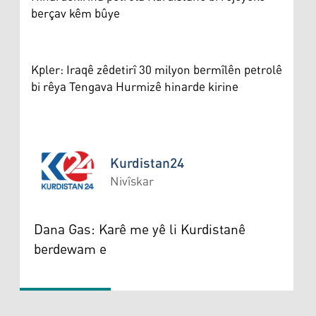
berçav kêm bûye
Kpler: Iraqê zêdetirî 30 milyon bermîlên petrolê
bi rêya Tengava Hurmizê hinarde kirine
Kurdistan24
Nivîskar
Kurdistan24
Dana Gas: Karê me yê li Kurdistanê
berdewam e