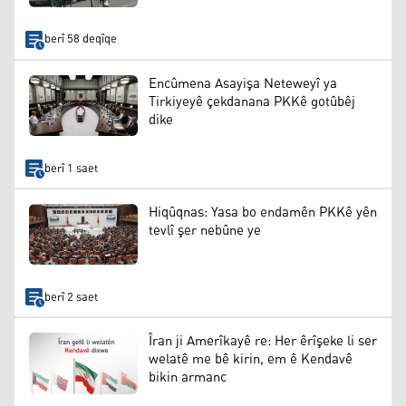
berî 58 deqîqe
Encûmena Asayişa Neteweyî ya
Tirkiyeyê çekdanana PKKê gotûbêj
dike
berî 1 saet
Hiqûqnas: Yasa bo endamên PKKê yên
tevlî şer nebûne ye
berî 2 saet
Îran ji Amerîkayê re: Her êrîşeke li ser
welatê me bê kirin, em ê Kendavê
bikin armanc