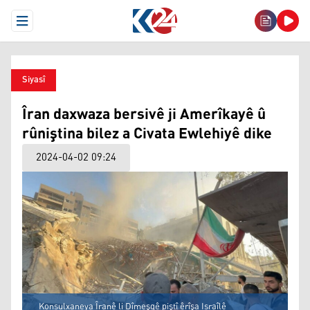
Open Menu
Siyasî
Îran daxwaza bersivê ji Amerîkayê û
rûniştina bilez a Civata Ewlehiyê dike
2024-04-02 09:24
Konsulxaneya Îranê li Dîmeşqê piştî êrîşa Israîlê