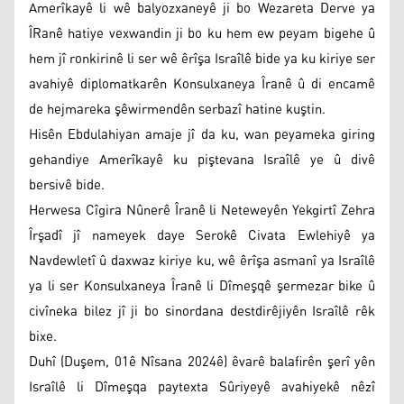
Amerîkayê li wê balyozxaneyê ji bo Wezareta Derve ya
ÎRanê hatiye vexwandin ji bo ku hem ew peyam bigehe û
hem jî ronkirinê li ser wê êrîşa Israîlê bide ya ku kiriye ser
avahiyê diplomatkarên Konsulxaneya Îranê û di encamê
de hejmareka şêwirmendên serbazî hatine kuştin.
Hisên Ebdulahiyan amaje jî da ku, wan peyameka giring
gehandiye Amerîkayê ku piştevana Israîlê ye û divê
bersivê bide.
Herwesa Cîgira Nûnerê Îranê li Neteweyên Yekgirtî Zehra
Îrşadî jî nameyek daye Serokê Civata Ewlehiyê ya
Navdewletî û daxwaz kiriye ku, wê êrîşa asmanî ya Israîlê
ya li ser Konsulxaneya Îranê li Dîmeşqê şermezar bike û
civîneka bilez jî ji bo sinordana destdirêjiyên Israîlê rêk
bixe.
Duhî (Duşem, 01ê Nîsana 2024ê) êvarê balafirên şerî yên
Israîlê li Dîmeşqa paytexta Sûriyeyê avahiyekê nêzî