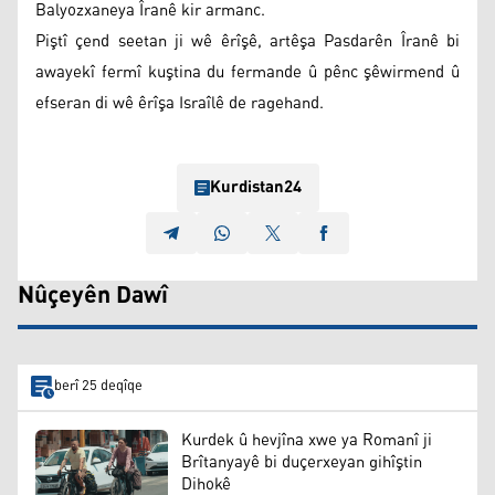
Balyozxaneya Îranê kir armanc.
Piştî çend seetan ji wê êrîşê, artêşa Pasdarên Îranê bi
awayekî fermî kuştina du fermande û pênc şêwirmend û
efseran di wê êrîşa Israîlê de ragehand.
Kurdistan24
Nûçeyên Dawî
berî 25 deqîqe
Kurdek û hevjîna xwe ya Romanî ji
Brîtanyayê bi duçerxeyan gihîştin
Dihokê