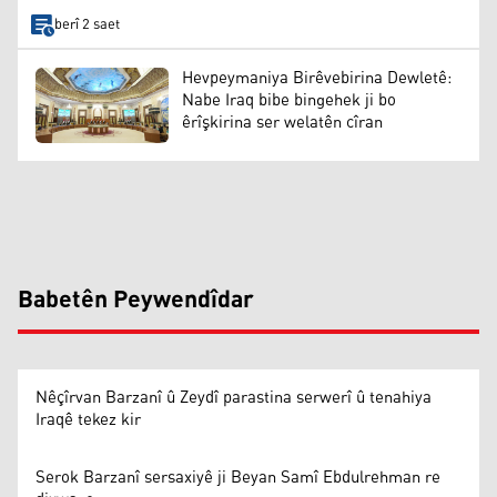
berî 2 saet
Hevpeymaniya Birêvebirina Dewletê:
Nabe Iraq bibe bingehek ji bo
êrîşkirina ser welatên cîran
Babetên Peywendîdar
Nêçîrvan Barzanî û Zeydî parastina serwerî û tenahiya
Iraqê tekez kir
Serok Barzanî sersaxiyê ji Beyan Samî Ebdulrehman re