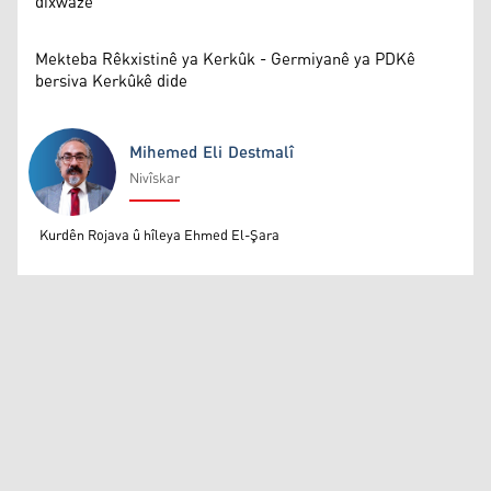
dixwaze
Mekteba Rêkxistinê ya Kerkûk - Germiyanê ya PDKê
bersiva Kerkûkê dide
Mihemed Eli Destmalî
Nivîskar
Mihemed Eli Destmalî
Kurdên Rojava û hîleya Ehmed El-Şara