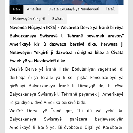
Îran
Amerîka
Civata Ewlehiyê ya Navdewletî
Îsraîl
Neteweyên Yekgirtî
Swîsra
Navenda Nûçeyan (K24) - Wezareta Derve ya Îranê bi rêya
Balyozxaneya Swîsrayê li Tehranê peyamek arasteyî
Amerîkayê kir û daxwaza bersivê dike, herwesa ji
Neteweyên Yekgirtî jî daxwaza rûniştina bilez a Civata
Ewlehiyê ya Navdewletî dike.
Wezîrê Derve yê Îranê Hisên Ebdulahiyan ragehand, di
derheqa êrîşa Israîlê ya li ser pişka konsulxaneyê ya
girêdayî Balyozxaneya Îranê li Dîmeşqê de, bi rêya
Balyozxaneya Swîsrayê li Tehranê peyamek ji Amerîkayê
re şandiye û divê Amerîka bersivê bide.
Wezîrê Derve yê Îranê got, “Li dû wê yekê ku
Balyozxaneya Swîsrayê parêzera berjewendiyên
Amerîkayê li Îranê ye, Birêvebeerê Giştî yê Karûbarên