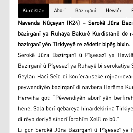
Kurdistan
Aborî
Bazirganî
Hewlêr
Navenda Nûçeyan (K24) – Serokê Jûra Bazir
bazirganî ya Ruhaya Bakurê Kurdistanê de ra
bazirganî yên Tirkiyeyê re zêdetir bipêş bixin.
Serokê Jûra Bazirganî û Pîşesazî ya Hewlê
Bazirganî û Pîşesazî ya Ruhayê bi serokatiya
Geylan Hacî Seîd di konferanseke rojnamevan
peywendiyên bazirganî di navbera Herêma Kurdi
Herwiha got: “Pêwendiyên aborî yên berfire
hene. Sala borî qebareya hinardekirina Tirkiyey
di rêya deriyê sînorî Îbrahîm Xelîl re bû.”
Li gor Serokê Jûra Bazirganî û Pîşesazî ya 