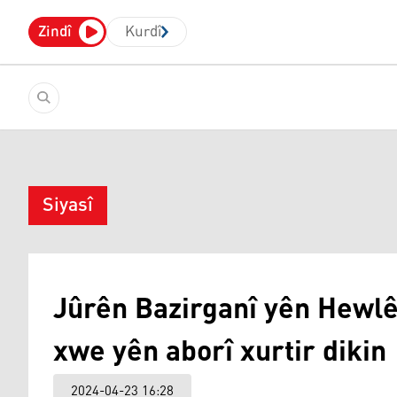
Zindî
Kurdî
Siyasî
Jûrên Bazirganî yên Hewl
xwe yên aborî xurtir dikin
2024-04-23 16:28