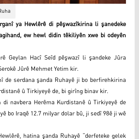
Ruha
ganî ya Hewlêrê di pêşwazîkirina li şanedeke
gihand, ew hewl didin têkiliyên xwe bi odeyên
rê Geylan Hacî Seîd pêşwazî li şandeke Jûra
 Serokê Jûrê Mehmet Yetim kir.
î de serdana şanda Ruhayê ji bo berfirehkirina
stanê û Tirkiyeyê de, bi girîng binav kir.
h di navbera Herêma Kurdistanê û Tirkiyeyê de
ê bo Iraqê 12.7 milyar dolar bû, ji sedî 98ê ji wê
Hewlêrê, hatina şanda Ruhayê “derfeteke gelek