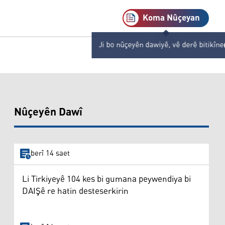
Koma Nûçeyan
Ji bo nûçeyên dawiyê, vê derê bitikîne
Nûçeyên Dawî
berî 14 saet
Li Tirkiyeyê 104 kes bi gumana peywendiya bi
DAIŞê re hatin desteserkirin