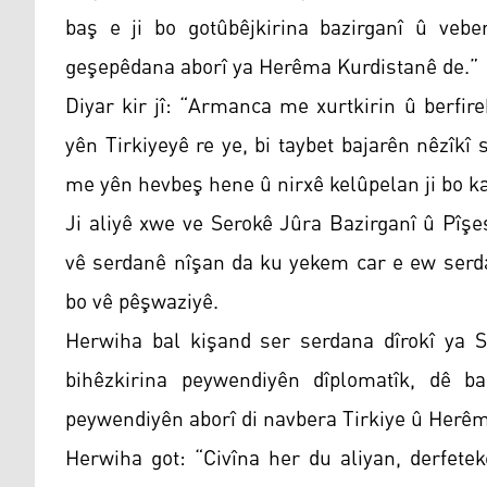
baş e ji bo gotûbêjkirina bazirganî û vebe
geşepêdana aborî ya Herêma Kurdistanê de.”
Diyar kir jî: “Armanca me xurtkirin û berfi
yên Tirkiyeyê re ye, bi taybet bajarên nêzîkî
me yên hevbeş hene û nirxê kelûpelan ji bo k
Ji aliyê xwe ve Serokê Jûra Bazirganî û Pîş
vê serdanê nîşan da ku yekem car e ew serda
bo vê pêşwaziyê.
Herwiha bal kişand ser serdana dîrokî ya Se
bihêzkirina peywendiyên dîplomatîk, dê b
peywendiyên aborî di navbera Tirkiye û Herê
Herwiha got: “Civîna her du aliyan, derfete