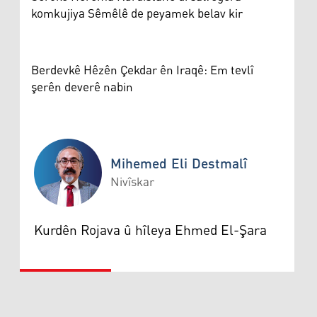
komkujiya Sêmêlê de peyamek belav kir
Berdevkê Hêzên Çekdar ên Iraqê: Em tevlî
şerên deverê nabin
Mihemed Eli Destmalî
Nivîskar
Mihemed Eli Destmalî
Kurdên Rojava û hîleya Ehmed El-Şara