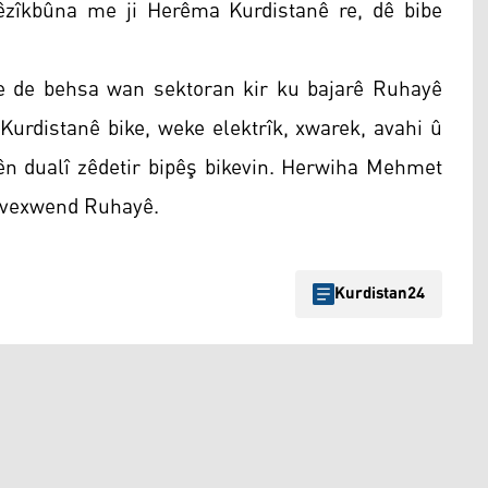
êzîkbûna me ji Herêma Kurdistanê re, dê bibe
 de behsa wan sektoran kir ku bajarê Ruhayê
urdistanê bike, weke elektrîk, xwarek, avahi û
n dualî zêdetir bipêş bikevin. Herwiha Mehmet
î vexwend Ruhayê.
Kurdistan24