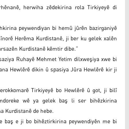
rhênanê, herwiha zêdekirina rola Tirkiyeyê di
rehkirina peywendiyan bi hemû jûrên bazirganiyê
 sînorê Herêma Kurdistanê, ji ber ku gelek xalên
arsazên Kurdistanê kêmtir dibe.”
esaziya Ruhayê Mehmet Yetim dilxweşiya xwe bi
na Hewlêrê dikin û spasiya Jûra Hewlêrê kir ji
rokkomarê Tirkiyeyê bo Hewlêrê û got, ji bilî
andoreke wê ya gelek baş li ser bihêzkirina
ma Kurdistanê de hebe.
ke baş e ji bo bihêztirkirina peywendiyên me bi