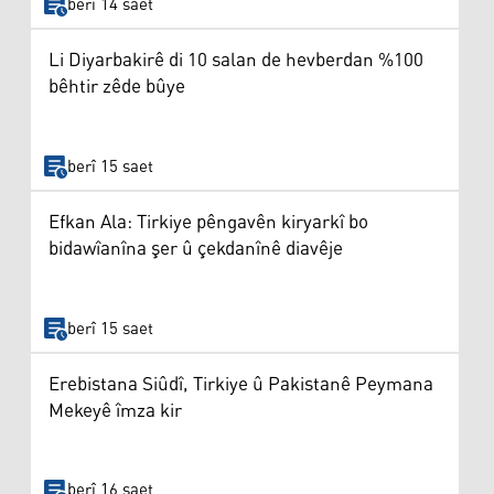
berî 14 saet
Li Diyarbakirê di 10 salan de hevberdan %100
bêhtir zêde bûye
berî 15 saet
Efkan Ala: Tirkiye pêngavên kiryarkî bo
bidawîanîna şer û çekdanînê diavêje
berî 15 saet
Erebistana Siûdî, Tirkiye û Pakistanê Peymana
Mekeyê îmza kir
berî 16 saet