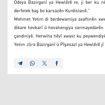
Odeya Bazirganî ya Hewlêrê re, ji ber ku n
derfetek baş bo karsazên Kurdistanê.”
Mehmet Yetim di berdewamiya axaftinên xwe
dikare hevkarî û hevahengiya sermayedarên K
çandiniyê. Herwiha hêvî xwast ku peywendiyê
Yetim Jûra Bazirganî û Pîşesazî ya Hewlêrê j