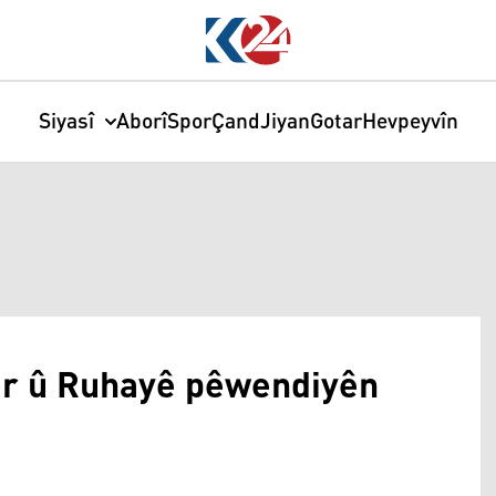
Siyasî
Aborî
Spor
Çand
Jiyan
Gotar
Hevpeyvîn
êr û Ruhayê pêwendiyên