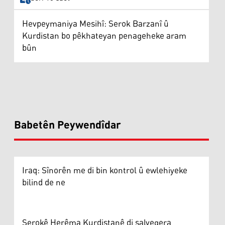
Hevpeymaniya Mesihî: Serok Barzanî û
Kurdistan bo pêkhateyan penageheke aram
bûn
Babetên Peywendîdar
Iraq: Sînorên me di bin kontrol û ewlehiyeke
bilind de ne
Serokê Herêma Kurdistanê di salvegera