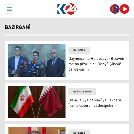
Open Menu
BAZIRGANÎ
Kurdistan
Qaymeqamê Helebceyê: Bizavên
me bo pêşxistina Deriyê Şûşmê
berdewam in
Qaymeqamê Helebceyê: Bizavên me bo pêşxistina Deri
Rojhilata Navîn
Bazirganiya deryayî ya navbera
Îran û Qeterê hat destpêkirin
Bazirganiya deryayî ya navbera Îran û Qeterê hat destpêk
Kurdistan