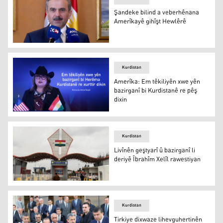
Şandeke bilind a veberhênana
Amerîkayê gihîşt Hewlêrê
Mihemed Şukrî
Kurdistan
Amerîka: Em têkiliyên xwe yên
bazirganî bi Kurdistanê re pêş
dixin
Wendy Green
Kurdistan
Livînên geştyarî û bazirganî li
deriyê Îbrahîm Xelîl rawestiyan
Deriyê Sinorî yê Îbrahîm Xelîl
Kurdistan
Tirkiye dixwaze lihevguhertinên