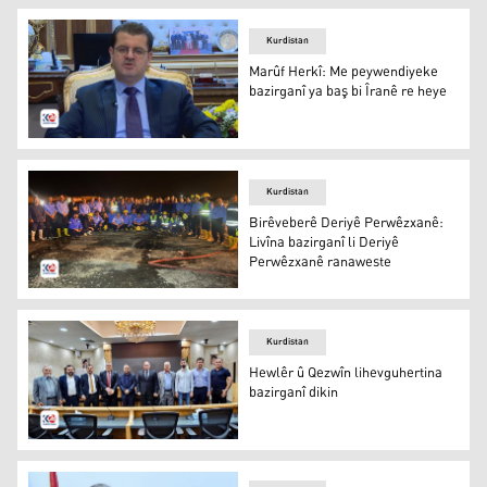
Kurdistan
Marûf Herkî: Me peywendiyeke
bazirganî ya baş bi Îranê re heye
Marûf Herkî
Kurdistan
Birêveberê Deriyê Perwêzxanê:
Livîna bazirganî li Deriyê
Perwêzxanê ranaweste
Tîmên Agirvemirandinê ku agirê Deriyê Sinorî yê Perwêzx
Kurdistan
Hewlêr û Qezwîn lihevguhertina
bazirganî dikin
Hewlêr û Qezwîn lihevguhertina bazirganî dikin