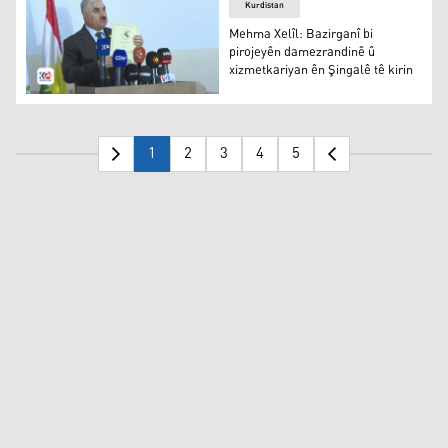
Kurdistan
Mehma Xelîl: Bazirganî bi
pirojeyên damezrandinê û
xizmetkariyan ên Şingalê tê kirin
Mehma Xelîl
1
2
3
4
5