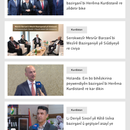
bazirganî bi Herêma Kurdistanê re
zêdetir bike
Tirkiye dixwaze lihevguhertinên bazirganî bi Herêma Kurd
Kurdistan
Serokwezîr Mesrûr Barzanî bi
Wezîrê Bazirganiyê yê Siûdiyeyê
re civiya
Serokwezîr Mesrûr Barzanî bi Wezîrê Bazirganiyê yê Siûd
Kurdistan
Holanda: Em bo bihêzkirina
peywendiyên bazirganî bi Herêma
Kurdistanê re kar dikin
Konsulê Giştî yê Holandayê li Herêma Kurdistanê
Kurdistan
Li Deriyê Sinorî yê Kêlê livîna
bazirganî û geştiyarî asayî ye