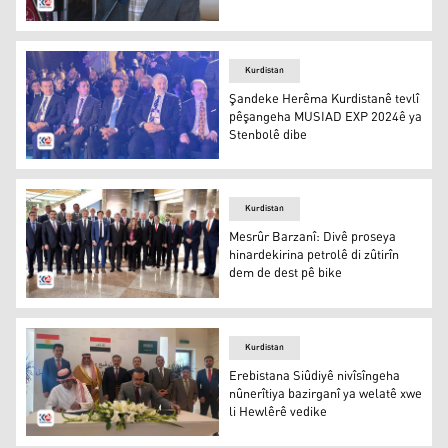
Ebas Ezîz Bapîr
Kurdistan
Şandeke Herêma Kurdistanê tevlî
pêşangeha MUSIAD EXP 2024ê ya
Stenbolê dibe
Şandeke Herêma Kurdistanê tevlî pêşangeha MUSIAD EX
Kurdistan
Mesrûr Barzanî: Divê proseya
hinardekirina petrolê di zûtirîn
dem de dest pê bike
Mesrûr Barzanî: Divê proseya hinardekirina petrolê di zû
Kurdistan
Erebistana Siûdiyê nivîsîngeha
nûnerîtiya bazirganî ya welatê xwe
li Hewlêrê vedike
Merasîmên îmzakirina peymana damezrandina Nivîsîngeha