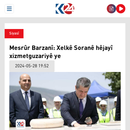
Open Menu
Siyasî
Mesrûr Barzanî: Xelkê Soranê hêjayî
xizmetguzariyê ye
2024-05-28 19:52