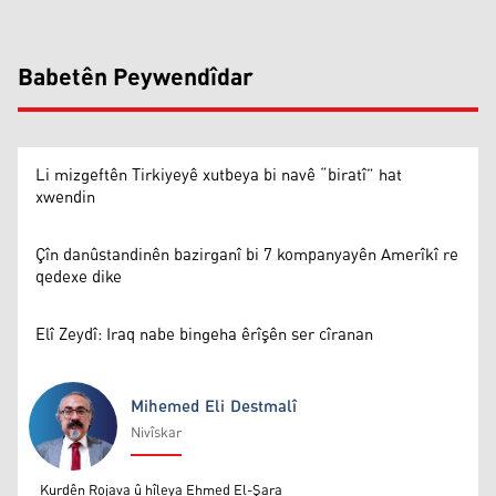
Babetên Peywendîdar
Li mizgeftên Tirkiyeyê xutbeya bi navê “biratî” hat
xwendin
Çîn danûstandinên bazirganî bi 7 kompanyayên Amerîkî re
qedexe dike
Elî Zeydî: Iraq nabe bingeha êrîşên ser cîranan
Mihemed Eli Destmalî
Nivîskar
Mihemed Eli Destmalî
Kurdên Rojava û hîleya Ehmed El-Şara