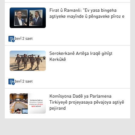
Firat û Ramanli: "Ev yasa bingeha
aştiyeke mayînde û pêngaveke pîroz e
berî 2 saet
Serokerkanê Artêşa Iraqê gihîşt
Kerkûkê
berî 2 saet
Komîsyona Dadê ya Parlamena
Tirkiyeyê projeyasaya pêvajoya aştiyê
pejirand