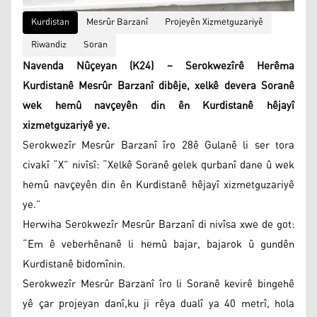
Kurdistan
Mesrûr Barzanî
Projeyên Xizmetguzariyê
Riwandiz
Soran
Navenda Nûçeyan (K24) – Serokwezîrê Herêma
Kurdistanê Mesrûr Barzanî dibêje, xelkê devera Soranê
wek hemû navçeyên din ên Kurdistanê hêjayî
xizmetguzariyê ye.
Serokwezîr Mesrûr Barzanî îro 28ê Gulanê li ser tora
civakî “X” nivîsî: “Xelkê Soranê gelek qurbanî dane û wek
hemû navçeyên din ên Kurdistanê hêjayî xizmetguzariyê
ye.”
Herwiha Serokwezîr Mesrûr Barzanî di nivîsa xwe de got:
“Em ê veberhênanê li hemû bajar, bajarok û gundên
Kurdistanê bidomînin.
Serokwezîr Mesrûr Barzanî îro li Soranê kevirê bingehê
yê çar projeyan danî,ku ji rêya dualî ya 40 metrî, hola