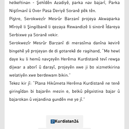
helkeftinan - Şehîdên Azadiyê, parka nav bajarî, Parka
Niştîmanî û Over Pasa Deriyê Soranê pêk tên.
Piştre, Serokwezîr Mesrûr Barzanî projeya Akwaparka
Mîroyê li Şingilbanê li qezaya Rewandizê li sinorê Îdareya
Serbixwe ya Soranê vekir.
Serokwezîr Mesrûr Barzanî di merasîma danîna kevirê
bingehê yê projeyan de di gotarekê de ragihand, “Me hewl
daye ku li hemû navçeyên Herêma Kurdistanê tevî rewşa
dijwar a aborî û darayî, projeyên xwe ji bo xizmetkirina
welatiyên xwe berdewam bikin.”
Tekez kir jî: “Plana Hikûmeta Herêma Kurdistanê ne tenê
giringîdan bi bajarên mezin e, belkû pêşxistina bajar û
bajarokan û vejandina gundên me ye jî.”
Kurdistan24