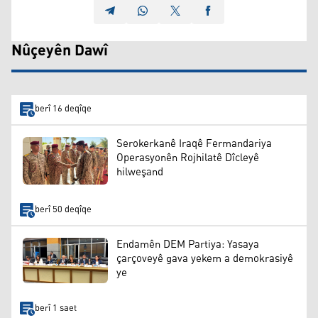
Nûçeyên Dawî
berî 16 deqîqe
Serokerkanê Iraqê Fermandariya
Operasyonên Rojhilatê Dîcleyê
hilweşand
berî 50 deqîqe
Endamên DEM Partiya: Yasaya
çarçoveyê gava yekem a demokrasiyê
ye
berî 1 saet