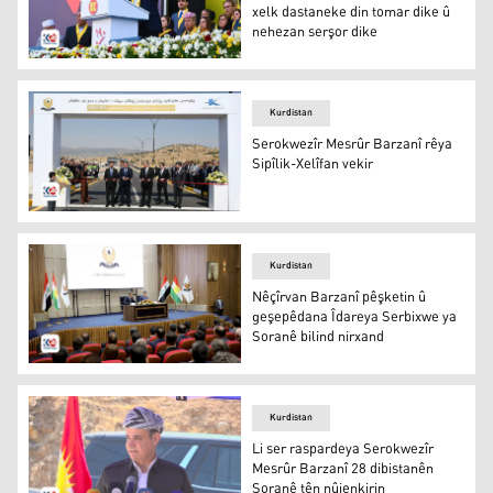
xelk dastaneke din tomar dike û
nehezan serşor dike
Mesrûr Barzanî
Kurdistan
Serokwezîr Mesrûr Barzanî rêya
Sipîlik-Xelîfan vekir
Serokwezîr Mesrûr Barzanî rêya Sipîlik-Xelîfan vekir
Kurdistan
Nêçîrvan Barzanî pêşketin û
geşepêdana Îdareya Serbixwe ya
Soranê bilind nirxand
Nêçîrvan Barzanî pêşketin û geşepêdana Îdareya Serbixw
Kurdistan
Li ser raspardeya Serokwezîr
Mesrûr Barzanî 28 dibistanên
Soranê tên nûjenkirin