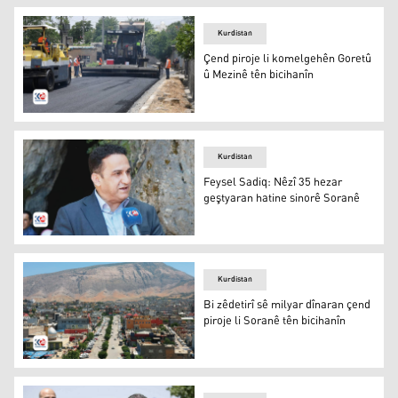
Kurdistan
Çend piroje li komelgehên Goretû
û Mezinê tên bicihanîn
Çend piroje li komelgehên Goretû û Mezinê tên bicihanîn
Kurdistan
Feysel Sadiq: Nêzî 35 hezar
geştyaran hatine sinorê Soranê
Feysel Sadiq
Kurdistan
Bi zêdetirî sê milyar dînaran çend
piroje li Soranê tên bicihanîn
Soran