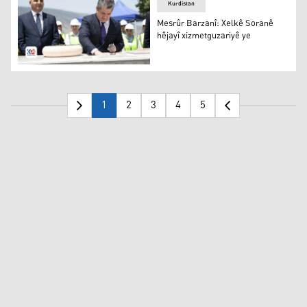
Kurdistan
Mesrûr Barzanî: Xelkê Soranê
hêjayî xizmetguzariyê ye
Mesrûr Barzanî: Xelkê Soranê hêjayî xizmetguzariyê ye
1
2
3
4
5