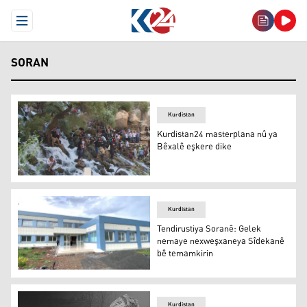
Open Menu
SORAN
Kurdistan
Kurdistan24 masterplana nû ya
Bêxalê eşkere dike
Bêxal
Kurdistan
Tendirustiya Soranê: Gelek
nemaye nexweşxaneya Sîdekanê
bê temamkirin
Tendirustiya Soranê: Gelek nemaye nexweşxaneya Sîde
Kurdistan