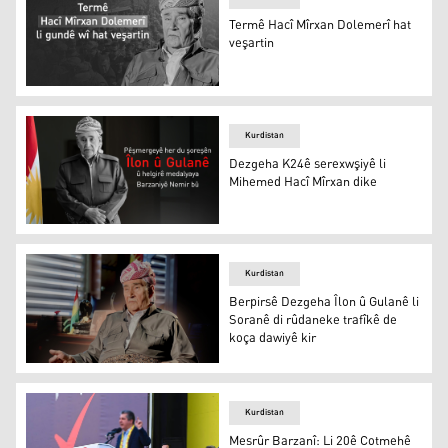
Termê Hacî Mîrxan Dolemerî hat
veşartin
Termê Hacî Mîrxan Dolemerî hat veşartin
Kurdistan
Dezgeha K24ê serexwşiyê li
Mihemed Hacî Mîrxan dike
Hacî Mîrxan Dolemerî
Kurdistan
Berpirsê Dezgeha Îlon û Gulanê li
Soranê di rûdaneke trafîkê de
koça dawiyê kir
Hacî Mîrxan Dolemerî
Kurdistan
Mesrûr Barzanî: Li 20ê Cotmehê