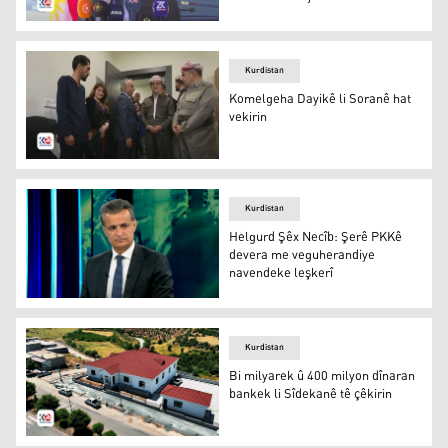
Li ser raspardeya Serokwezîr Mesrûr Barzanî 28 dibista
Kurdistan
Komelgeha Dayikê li Soranê hat
vekirin
Komelgeha Dayikê li Soranê hat vekirin
Kurdistan
Helgurd Şêx Necîb: Şerê PKKê
devera me veguherandiye
navendeke leşkerî
Helgurd Şêx Necîb: Şerê PKKê devera me veguherandiye
Kurdistan
Bi milyarek û 400 milyon dînaran
bankek li Sîdekanê tê çêkirin
Banka Sîdekanê