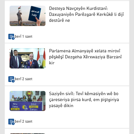
Desteya Navçeyên Kurdistanî:
Daxuyaniyên Parêzgarê Kerkûkê li dijî
destûrê ne
berî 1 saet
Parlamena Almanyayê xelata mirovî
pêşkêşî Dezgeha Xêrxwaziya Barzanî
kir
berî 2 saet
Saziyên sivîl: Tevî kêmasiyên wê bo
çareseriya pirsa kurd, em piştgiriya
yasayê dikin
berî 2 saet