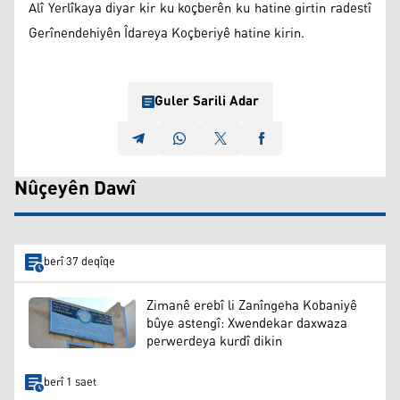
Alî Yerlîkaya diyar kir ku koçberên ku hatine girtin radestî
Gerînendehiyên Îdareya Koçberiyê hatine kirin.
Guler Sarili Adar
Nûçeyên Dawî
berî 37 deqîqe
Zimanê erebî li Zanîngeha Kobaniyê
bûye astengî: Xwendekar daxwaza
perwerdeya kurdî dikin
berî 1 saet