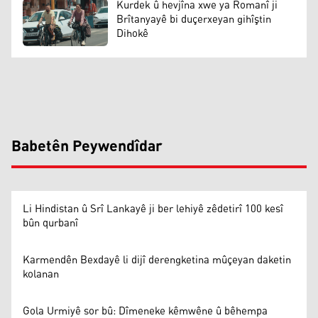
Kurdek û hevjîna xwe ya Romanî ji
Brîtanyayê bi duçerxeyan gihîştin
Dihokê
Babetên Peywendîdar
Li Hindistan û Srî Lankayê ji ber lehiyê zêdetirî 100 kesî
bûn qurbanî
Karmendên Bexdayê li dijî derengketina mûçeyan daketin
kolanan
Gola Urmiyê sor bû: Dîmeneke kêmwêne û bêhempa