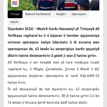
Tirkiye
Bakurê Kurdistanê
Koçber
Operasyon
qaçax
Diyarbekir (K24) - Wezîrê Karên Navxweyî yê Tirkiyeyê Alî
Yerlîkaya ragihand ku li 4 bajaran li hember qaçaxvaniya
mirovan operasyon hatiye lidarxistin û di encama wan
operasyonan de, 63 kesên ku serperiştiya karên qaçaxiyê
dikirin hatine desteserkirin û gelek ji wan jî hatine girtin.
Alî Yerlîkaya li ser hesabê xwe yê tora medyaya civakî
ragihand ku, li Mûgla, Çanakkale, Şirnex û Wanê li dijî
qaçaxvaniya koçberan operasyona bi navê KALKAN-23
hatiye kirin.
Di wê daxuyaniyê de hat diyarkirin ku, 63 serperiştên
qaçaxvaniyê hatine desteserkirin, 38 jê hatine girtin û ji bo
14 kesan jî biryara şertê kontrola dadî hatiye dayîn.