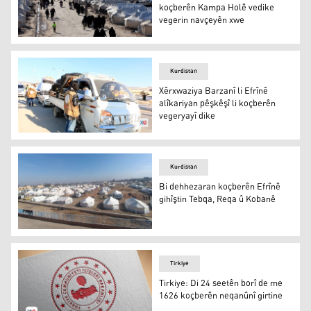
koçberên Kampa Holê vedike
vegerin navçeyên xwe
Rêveberiya Xweser rê ji bo koçberên Kampa Holê vedike
Kurdistan
Xêrxwaziya Barzanî li Efrînê
alîkariyan pêşkêşî li koçberên
vegeryayî dike
Xêrxwaziya Barzanî li Efrînê alîkariyan pêşkêşî li koçberê
Kurdistan
Bi dehhezaran koçberên Efrînê
gihîştin Tebqa, Reqa û Kobanê
Bi dehhezaran koçberên Efrînê gihîştin Tebqa, Reqa û K
Tirkiye
Tirkiye: Di 24 seetên borî de me
1626 koçberên neqanûnî girtine