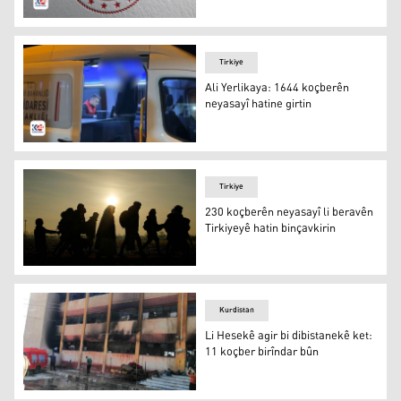
Tirkiye: Di 24 seetên borî de me 1626 koçberên neqanûnî
Tirkiye
Ali Yerlikaya: 1644 koçberên
neyasayî hatine girtin
Ali Yerlikaya: 1644 koçberên neyasayî hatine girtin
Tirkiye
230 koçberên neyasayî li beravên
Tirkiyeyê hatin binçavkirin
230 koçberên neyasayî li beravên Tirkiyeyê hatin binçavk
Kurdistan
Li Hesekê agir bi dibistanekê ket:
11 koçber birîndar bûn
Dibistan