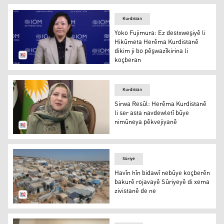
Kurdistan
Yoko Fujimura: Ez destxweşiyê li
Hikûmeta Herêma Kurdistanê
dikim ji bo pêşwazîkirina li
koçberan
Yoko Fujimura: Ez destxweşiyê li Hikûmeta Herêma Kurdis
Kurdistan
Sirwa Resûl: Herêma Kurdistanê
li ser asta navdewletî bûye
nimûneya pêkvejiyanê
Sirwa Resûl: Herêma Kurdistanê li ser asta navdewletî
Sûriye
Havîn hîn bidawî nebûye koçberên
bakurê rojavayê Sûriyeyê di xema
zivistanê de ne
Havîn hîn bidawî nebûye koçberên bakurê rojavayê Sûriy