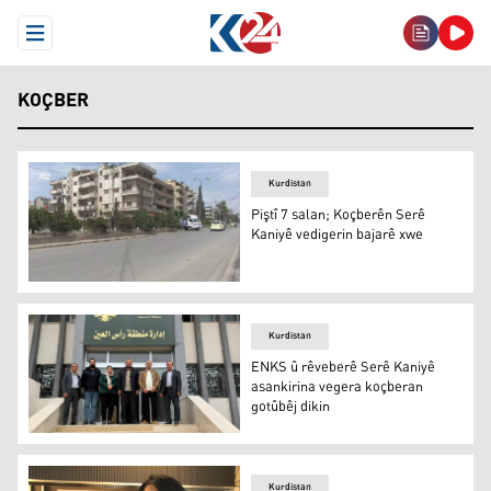
Open Menu
KOÇBER
Kurdistan
Piştî 7 salan; Koçberên Serê
Kaniyê vedigerin bajarê xwe
Piştî 7 salan; Koçberên Serê Kaniyê vedigerin bajarê xwe
Kurdistan
ENKS û rêveberê Serê Kaniyê
asankirina vegera koçberan
gotûbêj dikin
ENKS û rêveberê Serê Kaniyê asankirina vegera koçbera
Kurdistan