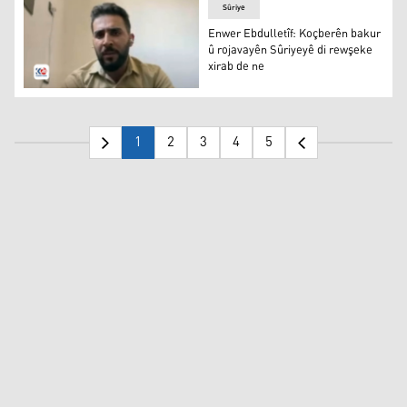
Sûriye
Enwer Ebdulletîf: Koçberên bakur
û rojavayên Sûriyeyê di rewşeke
xirab de ne
Enwer Ebdulletîf
1
2
3
4
5