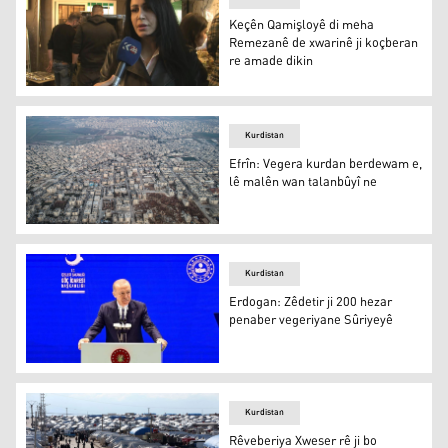
Keçên Qamişloyê di meha
Remezanê de xwarinê ji koçberan
re amade dikin
Keçên Qamişloyê di meha Remezanê de xwarinê ji koçbe
Kurdistan
Efrîn: Vegera kurdan berdewam e,
lê malên wan talanbûyî ne
Efrîn: Vegera kurdan berdewam e, lê malên wan talanbû
Kurdistan
Erdogan: Zêdetir ji 200 hezar
penaber vegeriyane Sûriyeyê
Erdogan: Zêdetir ji 200 hezar penaber vegeriyane Sûriye
Kurdistan
Rêveberiya Xweser rê ji bo