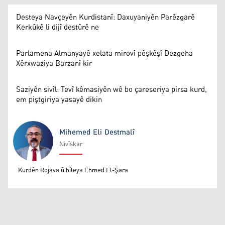
Desteya Navçeyên Kurdistanî: Daxuyaniyên Parêzgarê
Kerkûkê li dijî destûrê ne
Parlamena Almanyayê xelata mirovî pêşkêşî Dezgeha
Xêrxwaziya Barzanî kir
Saziyên sivîl: Tevî kêmasiyên wê bo çareseriya pirsa kurd,
em piştgiriya yasayê dikin
Mihemed Eli Destmalî
Nivîskar
Mihemed Eli Destmalî
Kurdên Rojava û hîleya Ehmed El-Şara