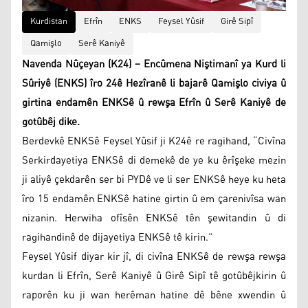
Kurdistan
Efrîn
ENKS
Feysel Yûsif
Girê Sipî
Qamişlo
Serê Kaniyê
Navenda Nûçeyan (K24) – Encûmena Niştimanî ya Kurd li
Sûriyê (ENKS) îro 24ê Hezîranê li bajarê Qamişlo civiya û
girtina endamên ENKSê û rewşa Efrîn û Serê Kaniyê de
gotûbêj dike.
Berdevkê ENKSê Feysel Yûsif ji K24ê re ragihand, “Civîna
Serkirdayetiya ENKSê di demekê de ye ku êrîşeke mezin
ji aliyê çekdarên ser bi PYDê ve li ser ENKSê heye ku heta
îro 15 endamên ENKSê hatine girtin û em çarenivîsa wan
nizanin. Herwiha ofîsên ENKSê tên şewitandin û di
ragihandinê de dijayetiya ENKSê tê kirin.”
Feysel Yûsif diyar kir jî, di civîna ENKSê de rewşa rewşa
kurdan li Efrîn, Serê Kaniyê û Girê Sipî tê gotûbêjkirin û
raporên ku ji wan herêman hatine dê bêne xwendin û