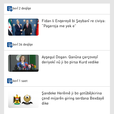
berî 2 deqîqe
Fidan li Enqereyê bi Şeybanî re civiya:
“Paşeroja me yek e”
berî 36 deqîqe
Ayşegul Dogan: Qanûna çarçoveyî
deriyekî nû ji bo pirsa Kurd vedike
berî 1 saet
Şandeke Herêmê ji bo gotûbêjkirina
çend mijarên giring serdana Bexdayê
dike