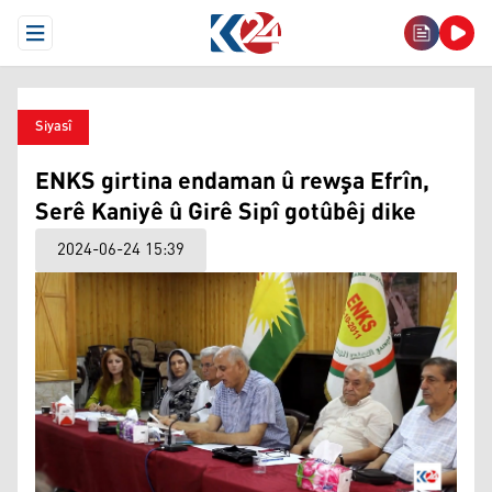
Open Menu
Siyasî
ENKS girtina endaman û rewşa Efrîn,
Serê Kaniyê û Girê Sipî gotûbêj dike
2024-06-24 15:39