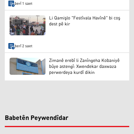
berî 1 saet
Li Qamişlo "Festîvala Havînê" bi coş
dest pê kir
berî 2 saet
Zimanê erebî li Zanîngeha Kobaniyê
bûye astengî: Xwendekar daxwaza
perwerdeya kurdî dikin
Babetên Peywendîdar